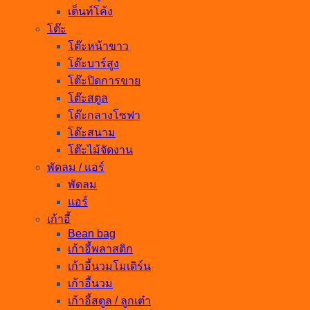
เต็นท์โค้ง
โต๊ะ
โต๊ะหน้าขาว
โต๊ะบาร์สูง
โต๊ะปิดการขาย
โต๊ะสตูล
โต๊ะกลางโซฟา
โต๊ะสนาม
โต๊ะไม้จัดงาน
พัดลม / แอร์
พัดลม
แอร์
เก้าอี้
Bean bag
เก้าอี้พลาสติก
เก้าอี้นวมโมเดิร์น
เก้าอี้นวม
เก้าอี้สตูล / ลูกเต๋า