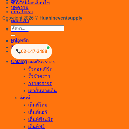
ติดต่อเรา
ขั้นตอนและเงื่อนไข
บทความ
เกี่ยวกับเรา
Copyright 2026 ©
Huahineventsupply
ติดต่อเรา
ค้นหา:
บทความ
หน้าหลัก
Line
สินค้าทั้งหมด
02-147-2488
อุปกรณ์กั้นเขต
Catalog
แผงกั้นจราจร
รั้วคอนเสิร์ต
รั้วชั่วคราว
กรวยจราจร
เสากั้นทางเดิน
เต็นท์
เต็นท์โดม
เต็นท์แอร์
เต็นท์พีระมิด
เต็นท์ฟูจิ