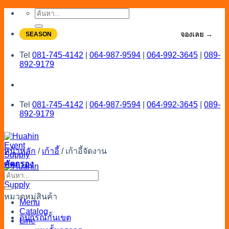
Skip
ค้นหา:
to
content
จองโปรลดสูงสุด 20% ใช้งานเดือน 7-8
จองเลย →
SEASON
Tel
081-745-4142
|
064-987-9594
|
064-992-3645
|
089-
892-9179
Tel
081-745-4142
|
064-987-9594
|
064-992-3645
|
089-
892-9179
หน้าหลัก
/
เก้าอี้
/
เก้าอี้จัดงาน
คัดกรอง
ค้นหา:
หมวดหมู่สินค้า
Menu
Catalog
อุปกรณ์กั้นเขต
Line