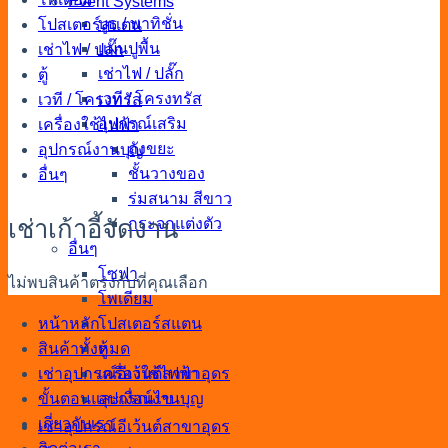
Event Systems
บูธ / พาทิชั่น
โปสเตอร์สแตน
แผ่นปูพื้น
เช่าไฟ / ปลั๊ก
เช่าไฟ / ปลั๊ก
ตู้
เวที / โครงทรัส
เวที / โครงทรัส
อุปกรณ์เสริม
เครื่องใช้ไฟฟ้า
ถังขยะ
อุปกรณ์งานบุญ
ชั้นวางของ
อื่นๆ
ร่มสนาม สีขาว
เช่าเก้าอี้จัดงาน
กระจกแต่งตัว
อื่นๆ
โซฟา
ไม่พบสินค้าตรงกับที่คุณเลือก
โพเดียม
หน้าหลัก
โปสเตอร์สแตน
สินค้าทั้งหมด
ตู้
เช่าอุปกรณ์อีเว้นต์สาขาอุดร
เครื่องใช้ไฟฟ้า
ขั้นตอนและเงื่อนไข
อุปกรณ์งานบุญ
เกี่ยวกับเรา
เช่าอุปกรณ์อีเว้นต์สาขาอุดร