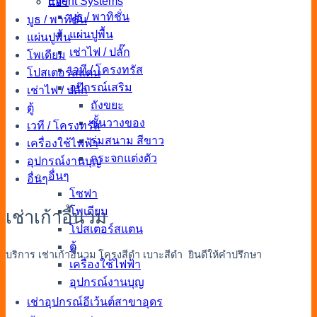
Event Systems
แอร์
บูธ / พาทิชั่น
บูธ / พาทิชั่น
แผ่นปูพื้น
แผ่นปูพื้น
เช่าไฟ / ปลั๊ก
โพเดียม
เวที / โครงทรัส
โปสเตอร์สแตน
อุปกรณ์เสริม
เช่าไฟ / ปลั๊ก
ถังขยะ
ตู้
ชั้นวางของ
เวที / โครงทรัส
ร่มสนาม สีขาว
เครื่องใช้ไฟฟ้า
กระจกแต่งตัว
อุปกรณ์งานบุญ
อื่นๆ
อื่นๆ
โซฟา
โพเดียม
เช่าเก้าอี้นวม
โปสเตอร์สแตน
ตู้
บริการ เช่าเก้าอี้นวม โครงสีดำ เบาะสีดำ ยินดีให้คำปรึกษา
เครื่องใช้ไฟฟ้า
อุปกรณ์งานบุญ
เช่าอุปกรณ์อีเว้นต์สาขาอุดร