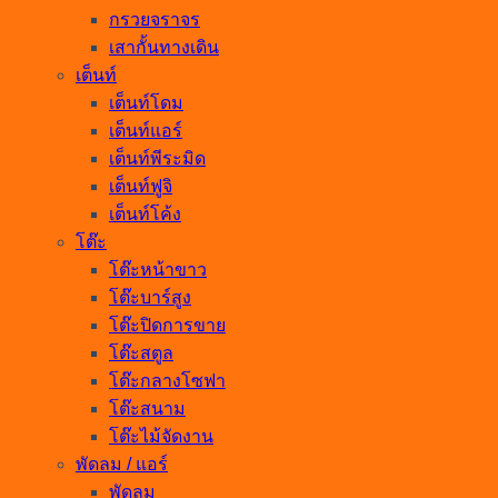
กรวยจราจร
เสากั้นทางเดิน
เต็นท์
เต็นท์โดม
เต็นท์แอร์
เต็นท์พีระมิด
เต็นท์ฟูจิ
เต็นท์โค้ง
โต๊ะ
โต๊ะหน้าขาว
โต๊ะบาร์สูง
โต๊ะปิดการขาย
โต๊ะสตูล
โต๊ะกลางโซฟา
โต๊ะสนาม
โต๊ะไม้จัดงาน
พัดลม / แอร์
พัดลม