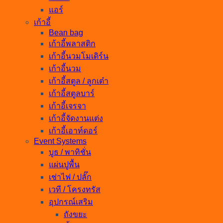
แอร์
เก้าอี้
Bean bag
เก้าอี้พลาสติก
เก้าอี้นวมโมเดิร์น
เก้าอี้นวม
เก้าอี้สตูล / ลูกเต๋า
เก้าอี้สตูลบาร์
เก้าอี้เจรจา
เก้าอี้จัดงานแต่ง
เก้าอี้เอาท์ดอร์
Event Systems
บูธ / พาทิชั่น
แผ่นปูพื้น
เช่าไฟ / ปลั๊ก
เวที / โครงทรัส
อุปกรณ์เสริม
ถังขยะ