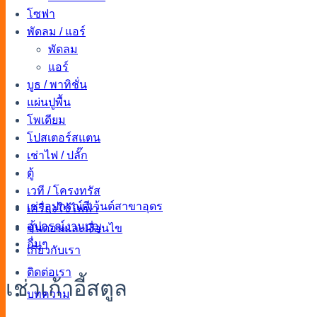
โซฟา
พัดลม / แอร์
พัดลม
แอร์
บูธ / พาทิชั่น
แผ่นปูพื้น
โพเดียม
โปสเตอร์สแตน
เช่าไฟ / ปลั๊ก
ตู้
เวที / โครงทรัส
เช่าอุปกรณ์อีเว้นต์สาขาอุดร
เครื่องใช้ไฟฟ้า
อุปกรณ์งานบุญ
ขั้นตอนและเงื่อนไข
อื่นๆ
เกี่ยวกับเรา
ติดต่อเรา
เช่าเก้าอี้สตูล
บทความ