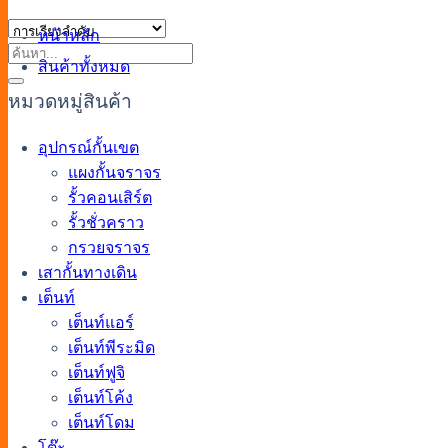
หน้าหลัก
ค้นหา:
สินค้าทั้งหมด
หมวดหมู่สินค้า
อุปกรณ์กั้นเขต
แผงกั้นจราจร
รั้วคอนเสิร์ต
รั้วชั่วคราว
กรวยจราจร
เสากั้นทางเดิน
เต็นท์
เต็นท์แอร์
เต็นท์พีระมิด
เต็นท์ฟูจิ
เต็นท์โค้ง
เต็นท์โดม
โต๊ะ