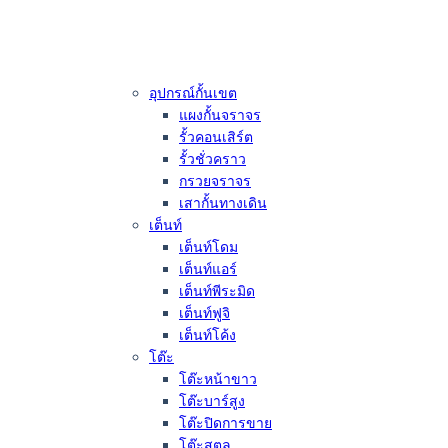
อุปกรณ์กั้นเขต
แผงกั้นจราจร
รั้วคอนเสิร์ต
รั้วชั่วคราว
กรวยจราจร
เสากั้นทางเดิน
เต็นท์
เต็นท์โดม
เต็นท์แอร์
เต็นท์พีระมิด
เต็นท์ฟูจิ
เต็นท์โค้ง
โต๊ะ
โต๊ะหน้าขาว
โต๊ะบาร์สูง
โต๊ะปิดการขาย
โต๊ะสตูล