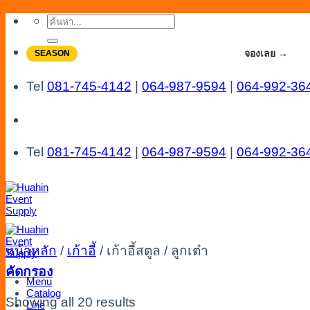
Skip
ค้นหา:
to
content
จองโปรลดสูงสุด 20% ใช้งานเดือน 7-8
จองเลย →
SEASON
Tel
081-745-4142
|
064-987-9594
|
064-992-36
Tel
081-745-4142
|
064-987-9594
|
064-992-36
หน้าหลัก
/
เก้าอี้
/
เก้าอี้สตูล / ลูกเต๋า
คัดกรอง
Menu
Catalog
Showing all 20 results
Line