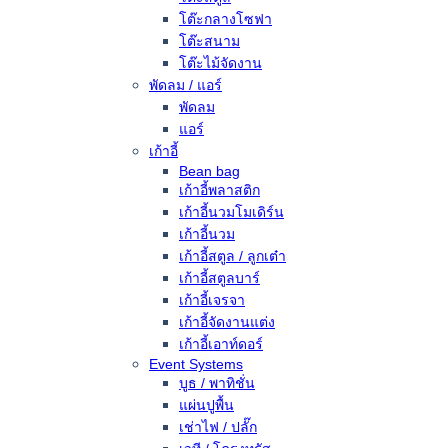
โต๊ะกลางโซฟา
โต๊ะสนาม
โต๊ะไม้จัดงาน
พัดลม / แอร์
พัดลม
แอร์
เก้าอี้
Bean bag
เก้าอี้พลาสติก
เก้าอี้นวมโมเดิร์น
เก้าอี้นวม
เก้าอี้สตูล / ลูกเต๋า
เก้าอี้สตูลบาร์
เก้าอี้เจรจา
เก้าอี้จัดงานแต่ง
เก้าอี้เอาท์ดอร์
Event Systems
บูธ / พาทิชั่น
แผ่นปูพื้น
เช่าไฟ / ปลั๊ก