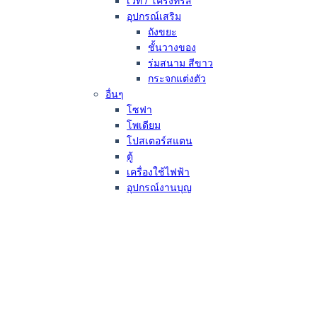
เวที / โครงทรัส
อุปกรณ์เสริม
ถังขยะ
ชั้นวางของ
ร่มสนาม สีขาว
กระจกแต่งตัว
อื่นๆ
โซฟา
โพเดียม
โปสเตอร์สแตน
ตู้
เครื่องใช้ไฟฟ้า
อุปกรณ์งานบุญ