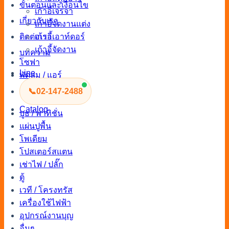
ขั้นตอนและเงื่อนไข
เก้าอี้เจรจา
เกี่ยวกับเรา
เก้าอี้จัดงานแต่ง
เก้าอี้เอาท์ดอร์
ติดต่อเรา
เก้าอี้จัดงาน
บทความ
โซฟา
Line
พัดลม / แอร์
พัดลม
📞
02-147-2488
แอร์
Catalog
บูธ / พาทิชั่น
แผ่นปูพื้น
โพเดียม
โปสเตอร์สแตน
เช่าไฟ / ปลั๊ก
ตู้
เวที / โครงทรัส
เครื่องใช้ไฟฟ้า
อุปกรณ์งานบุญ
อื่นๆ