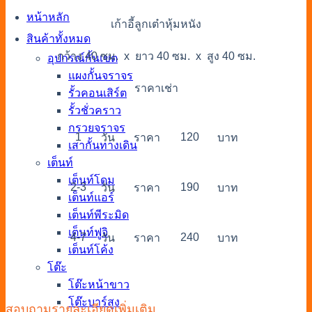
หน้าหลัก
เก้าอี้ลูกเต๋าหุ้มหนัง
สินค้าทั้งหมด
กว้าง 40 ซม. x ยาว 40 ซม. x สูง 40 ซม.
อุปกรณ์กั้นเขต
แผงกั้นจราจร
ราคาเช่า
รั้วคอนเสิร์ต
รั้วชั่วคราว
กรวยจราจร
1
120
วัน
ราคา
บาท
เสากั้นทางเดิน
เต็นท์
เต็นท์โดม
2-3
190
วัน
ราคา
บาท
เต็นท์แอร์
เต็นท์พีระมิด
เต็นท์ฟูจิ
4-7
240
วัน
ราคา
บาท
เต็นท์โค้ง
โต๊ะ
โต๊ะหน้าขาว
โต๊ะบาร์สูง
สอบถามรายละเอียดเพิ่มเติม