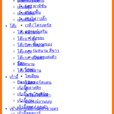
เต็นท์พีระมิด
Event Systems
บูธ / พาทิชั่น
เต็นท์ฟูจิ
แผ่นปูพื้น
เต็นท์โค้ง
เช่าไฟ / ปลั๊ก
เต็นท์โดม
เวที / โครงทรัส
โต๊ะ
อุปกรณ์เสริม
โต๊ะหน้าขาว
ถังขยะ
โต๊ะบาร์สูง
ชั้นวางของ
โต๊ะปิดการขาย
ร่มสนาม สีขาว
โต๊ะสตูล
กระจกแต่งตัว
โต๊ะกลางโซฟา
อื่นๆ
โต๊ะสนาม
โซฟา
โต๊ะไม้จัดงาน
โพเดียม
เก้าอี้
Bean bag
โปสเตอร์สแตน
เก้าอี้พลาสติก
ตู้
เก้าอี้นวมโมเดิร์น
เครื่องใช้ไฟฟ้า
เก้าอี้นวม
อุปกรณ์งานบุญ
เก้าอี้สตูล / ลูกเต๋า
เช่าอุปกรณ์อีเว้นต์สาขาอุดร
เก้าอี้สตูลบาร์