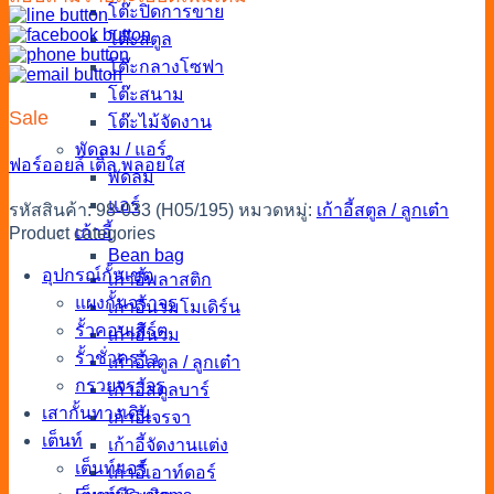
โต๊ะปิดการขาย
โต๊ะสตูล
โต๊ะกลางโซฟา
โต๊ะสนาม
Sale
โต๊ะไม้จัดงาน
พัดลม / แอร์
ฟอร์ออยล์
เติ้ล
พลอยใส
พัดลม
แอร์
รหัสสินค้า:
98-033 (H05/195)
หมวดหมู่:
เก้าอี้สตูล / ลูกเต๋า
เก้าอี้
Product categories
Bean bag
อุปกรณ์กั้นเขต
เก้าอี้พลาสติก
แผงกั้นจราจร
เก้าอี้นวมโมเดิร์น
รั้วคอนเสิร์ต
เก้าอี้นวม
รั้วชั่วคราว
เก้าอี้สตูล / ลูกเต๋า
กรวยจราจร
เก้าอี้สตูลบาร์
เสากั้นทางเดิน
เก้าอี้เจรจา
เต็นท์
เก้าอี้จัดงานแต่ง
เต็นท์แอร์
เก้าอี้เอาท์ดอร์