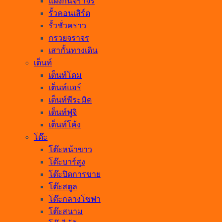
แผงกั้นจราจร
รั้วคอนเสิร์ต
รั้วชั่วคราว
กรวยจราจร
เสากั้นทางเดิน
เต็นท์
เต็นท์โดม
เต็นท์แอร์
เต็นท์พีระมิด
เต็นท์ฟูจิ
เต็นท์โค้ง
โต๊ะ
โต๊ะหน้าขาว
โต๊ะบาร์สูง
โต๊ะปิดการขาย
โต๊ะสตูล
โต๊ะกลางโซฟา
โต๊ะสนาม