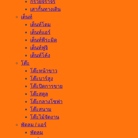
กรวยจราจร
เสากั้นทางเดิน
เต็นท์
เต็นท์โดม
เต็นท์แอร์
เต็นท์พีระมิด
เต็นท์ฟูจิ
เต็นท์โค้ง
โต๊ะ
โต๊ะหน้าขาว
โต๊ะบาร์สูง
โต๊ะปิดการขาย
โต๊ะสตูล
โต๊ะกลางโซฟา
โต๊ะสนาม
โต๊ะไม้จัดงาน
พัดลม / แอร์
พัดลม