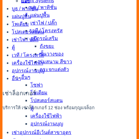
Event Systems
แอร์
บูธ / พาทิชั่น
บูธ / พาทิชั่น
แผ่นปูพื้น
แผ่นปูพื้น
เช่าไฟ / ปลั๊ก
โพเดียม
เวที / โครงทรัส
โปสเตอร์สแตน
อุปกรณ์เสริม
เช่าไฟ / ปลั๊ก
ถังขยะ
ตู้
ชั้นวางของ
เวที / โครงทรัส
ร่มสนาม สีขาว
เครื่องใช้ไฟฟ้า
กระจกแต่งตัว
อุปกรณ์งานบุญ
อื่นๆ
อื่นๆ
โซฟา
เช่าล็อกเกอร์
โพเดียม
โปสเตอร์สแตน
บริการให้ เช่าล็อกเกอร์ 12 ช่อง พร้อมกุญแจล็อก
ตู้
เครื่องใช้ไฟฟ้า
อุปกรณ์งานบุญ
เช่าอุปกรณ์อีเว้นต์สาขาอุดร