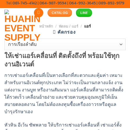
Tel
081-745-4142
|
064-987-9594
|
064-992-3645
|
089-892-9179
Skip
to
CATALOG
LINE
content
หน้าหลัก
/
พัดลม / แอร์
/
แอร์
คัดกรอง
ให้เช่าแอร์เคลื่อนที่ ติดตั้งถึงที่ พร้อมใช้ทุก
งานอิเวนต์
การเช่าแอร์เคลื่อนที่เป็นทางเลือกที่สะดวกและคุ้มค่า เหมาะ
สำหรับงานอิเวนต์ทุกประเภท ไม่ว่าจะเป็นงานกลางแจ้ง งาน
แต่งงาน งานบูท หรืองานสัมมนา แอร์เคลื่อนที่สามารถติดตั้ง
ได้รวดเร็ว เคลื่อนย้ายง่าย และช่วยควบคุมอุณหภูมิให้เย็น
สบายตลอดงาน โดยไม่ต้องลงทุนซื้อเครื่องถาวรหรือดูแล
บำรุงรักษาเอง
หัวหิน อีเว้น ซัพพลาย ให้บริการเช่าแอร์เคลื่อนที่ เช่าแอร์ตั้ง