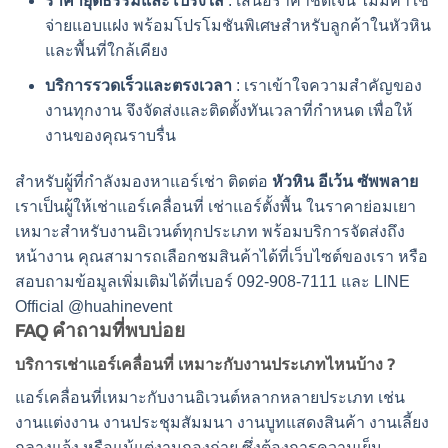
ราคายุติธรรมและโปร่งใส
: เสนอราคาชัดเจน ไม่มีค่าใช้
จ่ายแอบแฝง พร้อมโปรโมชันพิเศษสำหรับลูกค้าในหัวหิน
และพื้นที่ใกล้เคียง
บริการรวดเร็วและตรงเวลา
: เราเข้าใจความสำคัญของ
งานทุกงาน จึงจัดส่งและติดตั้งทันเวลาที่กำหนด เพื่อให้
งานของคุณราบรื่น
สำหรับผู้ที่กำลังมองหา
แอร์เช่า
ติดต่อ
หัวหิน อีเว้น ซัพพลาย
เราเป็นผู้ให้
เช่าแอร์เคลื่อนที่
เช่าแอร์ตั้งพื้น
ใน
ราคา
ย่อมเยา
เหมาะสำหรับงานอิเวนต์ทุกประเภท พร้อมบริการจัดส่งถึง
หน้างาน คุณสามารถเลือกชมสินค้าได้ที่เว็บไซต์ของเรา
หรือ
สอบถามข้อมูลเพิ่มเติมได้ที่เบอร์ 092-908-7111 และ LINE
Official
@huahinevent
FAQ คำถามที่พบบ่อย
บริการ
เช่าแอร์เคลื่อนที่
เหมาะกับงานประเภทไหนบ้าง ?
แอร์เคลื่อนที่เหมาะกับงานอิเวนต์หลากหลายประเภท เช่น
งานแต่งงาน งานประชุมสัมมนา งานบูทแสดงสินค้า งานเลี้ยง
กลางแจ้ง หรือแม้แต่งานกองถ่าย ซึ่งต้องการความเย็น