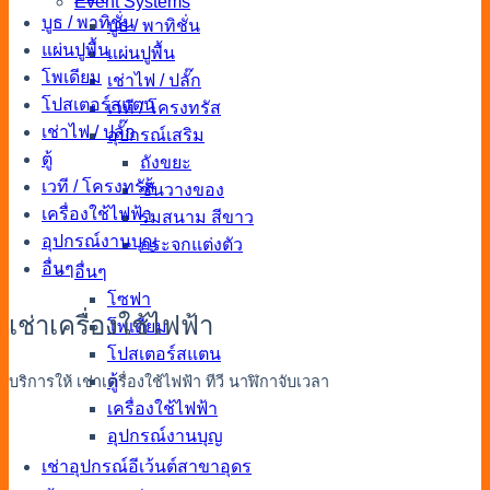
Event Systems
บูธ / พาทิชั่น
บูธ / พาทิชั่น
แผ่นปูพื้น
แผ่นปูพื้น
โพเดียม
เช่าไฟ / ปลั๊ก
โปสเตอร์สแตน
เวที / โครงทรัส
เช่าไฟ / ปลั๊ก
อุปกรณ์เสริม
ตู้
ถังขยะ
เวที / โครงทรัส
ชั้นวางของ
เครื่องใช้ไฟฟ้า
ร่มสนาม สีขาว
อุปกรณ์งานบุญ
กระจกแต่งตัว
อื่นๆ
อื่นๆ
โซฟา
เช่าเครื่องใช้ไฟฟ้า
โพเดียม
โปสเตอร์สแตน
ตู้
บริการให้ เช่าเครื่องใช้ไฟฟ้า ทีวี นาฬิกาจับเวลา
เครื่องใช้ไฟฟ้า
อุปกรณ์งานบุญ
เช่าอุปกรณ์อีเว้นต์สาขาอุดร