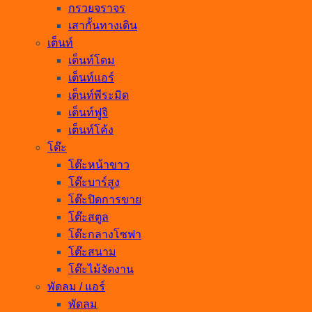
กรวยจราจร
เสากั้นทางเดิน
เต็นท์
เต็นท์โดม
เต็นท์แอร์
เต็นท์พีระมิด
เต็นท์ฟูจิ
เต็นท์โค้ง
โต๊ะ
โต๊ะหน้าขาว
โต๊ะบาร์สูง
โต๊ะปิดการขาย
โต๊ะสตูล
โต๊ะกลางโซฟา
โต๊ะสนาม
โต๊ะไม้จัดงาน
พัดลม / แอร์
พัดลม