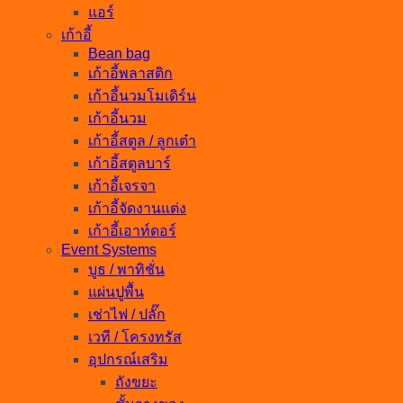
แอร์
เก้าอี้
Bean bag
เก้าอี้พลาสติก
เก้าอี้นวมโมเดิร์น
เก้าอี้นวม
เก้าอี้สตูล / ลูกเต๋า
เก้าอี้สตูลบาร์
เก้าอี้เจรจา
เก้าอี้จัดงานแต่ง
เก้าอี้เอาท์ดอร์
Event Systems
บูธ / พาทิชั่น
แผ่นปูพื้น
เช่าไฟ / ปลั๊ก
เวที / โครงทรัส
อุปกรณ์เสริม
ถังขยะ