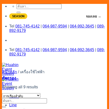
Skip
ค้นหา:
to
content
จองโปรลดสูงสุด 20% ใช้งานเดือน 7-8
จองเลย →
SEASON
Tel
081-745-4142
|
064-987-9594
|
064-992-3645
|
089-
892-9179
Tel
081-745-4142
|
064-987-9594
|
064-992-3645
|
089-
892-9179
หน้าหลัก
/
เครื่องใช้ไฟฟ้า
คัดกรอง
Showing all 9 results
Menu
Catalog
ค้นหา:
Line