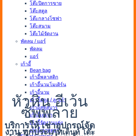
โต๊ะปิดการขาย
โต๊ะสตูล
โต๊ะกลางโซฟา
โต๊ะสนาม
โต๊ะไม้จัดงาน
พัดลม / แอร์
พัดลม
แอร์
เก้าอี้
Bean bag
เก้าอี้พลาสติก
เก้าอี้นวมโมเดิร์น
เก้าอี้นวม
หัวหิน อีเว้น
เก้าอี้สตูล / ลูกเต๋า
ซัพพลาย
เก้าอี้สตูลบาร์
เก้าอี้เจรจา
เก้าอี้จัดงานแต่ง
บริการให้ เช่าอุปกรณ์จัด
งาน ทุกประเภท
เก้าอี้เอาท์ดอร์
เต็นท์ โต๊ะ