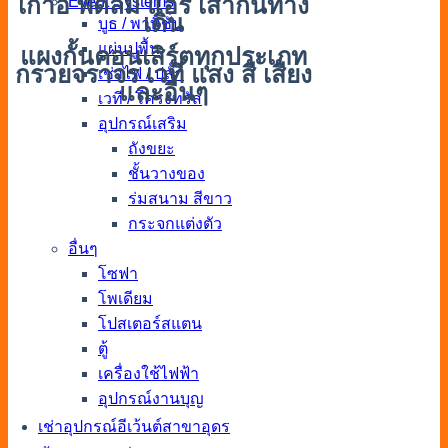
เก้าอี้ พัดลม แอร์ เสากั้นทาง
Event Systems
เดิน
บูธ / พาทิชั่น
แผ่นปูพื้น
แผงกั้นคอนเสิร์ตทุกประเภท
กรวยจราจร เวที แสง สี เสียง
เช่าไฟ / ปลั๊ก
และอื่นๆ
เวที / โครงทรัส
อุปกรณ์เสริม
ถังขยะ
ชั้นวางของ
ร่มสนาม สีขาว
กระจกแต่งตัว
อื่นๆ
โซฟา
โพเดียม
โปสเตอร์สแตน
ตู้
เครื่องใช้ไฟฟ้า
อุปกรณ์งานบุญ
เช่าอุปกรณ์อีเว้นต์สาขาอุดร