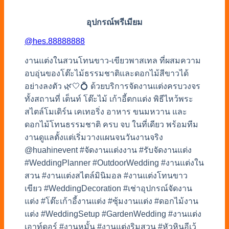
อุปกรณ์พรีเมียม
@hes.88888888
งานแต่งในสวนโทนขาว-เขียวพาสเทล ที่ผสมความ
อบอุ่นของโต๊ะไม้ธรรมชาติและดอกไม้สีขาวได้
อย่างลงตัว 🌿🤍💍 ด้วยบริการจัดงานแต่งครบวงจร
ทั้งสถานที่ เต็นท์ โต๊ะไม้ เก้าอี้ตกแต่ง พิธีไหว้พระ
สไตล์โมเดิร์น เคเทอริ่ง อาหาร ขนมหวาน และ
ดอกไม้โทนธรรมชาติ ครบ จบ ในที่เดียว พร้อมทีม
งานดูแลตั้งแต่เริ่มวางแผนจนวันงานจริง
@huahinevent #จัดงานแต่งงาน #รับจัดงานแต่ง
#WeddingPlanner #OutdoorWedding #งานแต่งใน
สวน #งานแต่งสไตล์มินิมอล #งานแต่งโทนขาว
เขียว #WeddingDecoration #เช่าอุปกรณ์จัดงาน
แต่ง #โต๊ะเก้าอี้งานแต่ง #ซุ้มงานแต่ง #ดอกไม้งาน
แต่ง #WeddingSetup #GardenWedding #งานแต่ง
เอาท์ดอร์ #งานหมั้น #งานแต่งริมสวน #หัวหินอีเว้