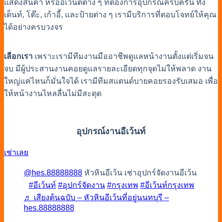
แสดงสินค้า หรืออิเวนต์ต่าง ๆ ที่ต้องการอุปกรณ์ครบครัน ทั้ง
เต็นท์, โต๊ะ, เก้าอี้, และป้ายต่าง ๆ เรามีบริการที่ตอบโจทย์ให้คุณ
ได้อย่างครบวงจร
เลือกเรา
เพราะเรามีทีมงานมืออาชีพดูแลหน้างานตั้งแต่เริ่มจน
จบ มีผู้ประสานงานคอยดูแลรายละเอียดทุกจุดไม่ให้พลาด งาน
ใหญ่แค่ไหนก็มั่นใจได้ เรามีทีมสแตนด์บายคอยรองรับเสมอ เพื่อ
ให้หน้างานไหลลื่นไม่มีสะดุด
อุปกรณ์งานอีเว้นท์
เช่าเลย
@hes.88888888
หัวหินอีเว้น เช่าอุปกร์จัดงานอีเว้น
#อีเว้นท์
#อุปกร์จัดงาน
#กรุงเทพ
#อีเว้นท์กรุงเทพ
♬ เสียงต้นฉบับ – หัวหินอีเว้นที่อยู่นนทบุรี –
hes.88888888