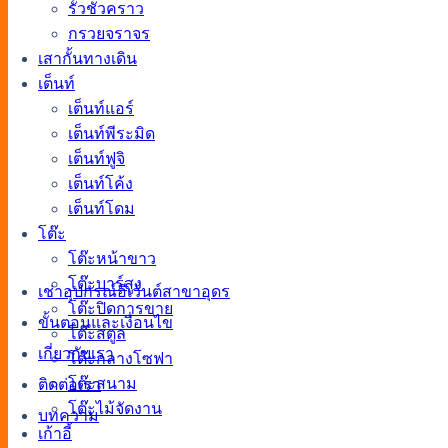
รั้วชั่วคราว
กรวยจราจร
เสากั้นทางเดิน
เต็นท์
เต็นท์แอร์
เต็นท์พีระมิด
เต็นท์ฟูจิ
เต็นท์โค้ง
เต็นท์โดม
โต๊ะ
โต๊ะหน้าขาว
โต๊ะบาร์สูง
เช่าอุปกรณ์อีเว้นต์สาขาอุดร
โต๊ะปิดการขาย
ขั้นตอนและเงื่อนไข
โต๊ะสตูล
เกี่ยวกับเรา
โต๊ะกลางโซฟา
โต๊ะสนาม
ติดต่อเรา
โต๊ะไม้จัดงาน
บทความ
เก้าอี้