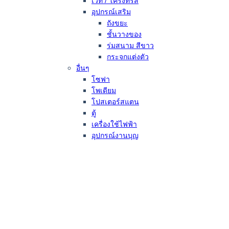
เวที / โครงทรัส
อุปกรณ์เสริม
ถังขยะ
ชั้นวางของ
ร่มสนาม สีขาว
กระจกแต่งตัว
อื่นๆ
โซฟา
โพเดียม
โปสเตอร์สแตน
ตู้
เครื่องใช้ไฟฟ้า
อุปกรณ์งานบุญ