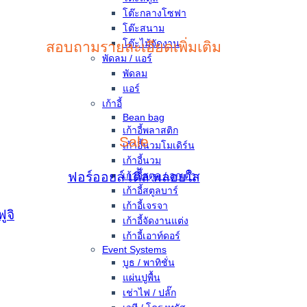
โต๊ะกลางโซฟา
โต๊ะสนาม
โต๊ะไม้จัดงาน
สอบถามรายละเอียดเพิ่มเติม
พัดลม / แอร์
พัดลม
แอร์
เก้าอี้
Bean bag
เก้าอี้พลาสติก
Sale
เก้าอี้นวมโมเดิร์น
เก้าอี้นวม
ฟอร์ออยล์
เติ้ล
พลอยใส
เก้าอี้สตูล / ลูกเต๋า
เก้าอี้สตูลบาร์
เก้าอี้เจรจา
ูจิ
เก้าอี้จัดงานแต่ง
เก้าอี้เอาท์ดอร์
Event Systems
บูธ / พาทิชั่น
แผ่นปูพื้น
เช่าไฟ / ปลั๊ก