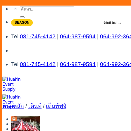
Skip
ค้นหา:
to
content
จองโปรลดสูงสุด 20% ใช้งานเดือน 7-8
จองเลย →
SEASON
Tel
081-745-4142
|
064-987-9594
|
064-992-36
Tel
081-745-4142
|
064-987-9594
|
064-992-36
หน้าหลัก
/
เต็นท์
/
เต็นท์ฟูจิ
Menu
Catalog
Line