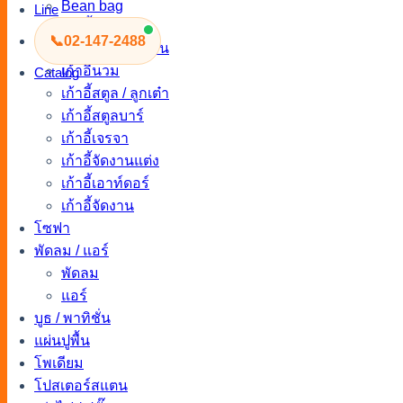
Bean bag
Line
เก้าอี้พลาสติก
📞
02-147-2488
เก้าอี้นวมโมเดิร์น
เก้าอี้นวม
Catalog
เก้าอี้สตูล / ลูกเต๋า
เก้าอี้สตูลบาร์
เก้าอี้เจรจา
เก้าอี้จัดงานแต่ง
เก้าอี้เอาท์ดอร์
เก้าอี้จัดงาน
โซฟา
พัดลม / แอร์
พัดลม
แอร์
บูธ / พาทิชั่น
แผ่นปูพื้น
โพเดียม
โปสเตอร์สแตน