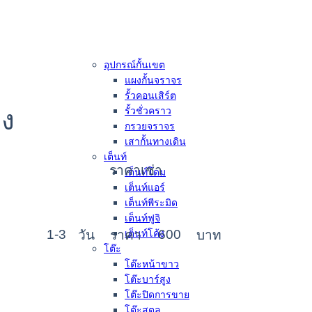
อุปกรณ์กั้นเขต
แผงกั้นจราจร
รั้วคอนเสิร์ต
ดง
รั้วชั่วคราว
กรวยจราจร
เสากั้นทางเดิน
เต็นท์
ราคาเช่า
เต็นท์โดม
เต็นท์แอร์
เต็นท์พีระมิด
เต็นท์ฟูจิ
1-3
600
วัน
ราคา
บาท
เต็นท์โค้ง
โต๊ะ
โต๊ะหน้าขาว
โต๊ะบาร์สูง
โต๊ะปิดการขาย
โต๊ะสตูล