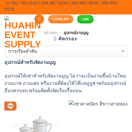
Skip
Tel
081-745-4142
|
064-987-9594
|
064-992-3645
|
089-892-
9179
to
content
CATALOG
LINE
หน้าหลัก
/
อุปกรณ์งานบุญ
คัดกรอง
อุปกรณ์สำหรับจัดงานบุญ
อุปกรณ์ให้เช่าสำหรับจัดงานบุญ ไม่ว่าจะเป็นงานขึ้นบ้านใหม่
งานบวช งานแต่ง หรืองานที่ต้องใช้โต๊ะหมู่บูชาพร้อมอุปกรณ์
อื่นๆครบจบ พร้อมติดตั้งจัดเรียงรื้อถอน