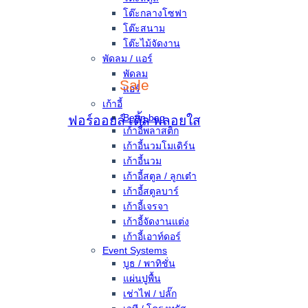
โต๊ะกลางโซฟา
โต๊ะสนาม
โต๊ะไม้จัดงาน
พัดลม / แอร์
พัดลม
Sale
แอร์
เก้าอี้
Bean bag
ฟอร์ออยล์
เติ้ล
พลอยใส
เก้าอี้พลาสติก
เก้าอี้นวมโมเดิร์น
เก้าอี้นวม
เก้าอี้สตูล / ลูกเต๋า
เก้าอี้สตูลบาร์
เก้าอี้เจรจา
เก้าอี้จัดงานแต่ง
เก้าอี้เอาท์ดอร์
Event Systems
บูธ / พาทิชั่น
แผ่นปูพื้น
เช่าไฟ / ปลั๊ก