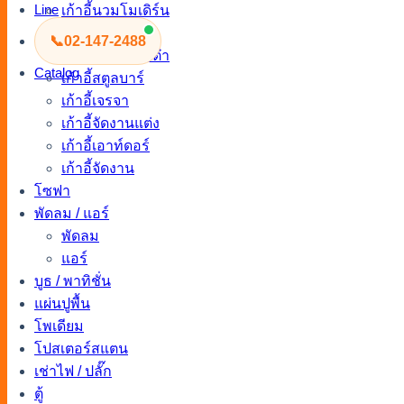
Line
เก้าอี้นวมโมเดิร์น
เก้าอี้นวม
📞
02-147-2488
เก้าอี้สตูล / ลูกเต๋า
Catalog
เก้าอี้สตูลบาร์
เก้าอี้เจรจา
เก้าอี้จัดงานแต่ง
เก้าอี้เอาท์ดอร์
เก้าอี้จัดงาน
โซฟา
พัดลม / แอร์
พัดลม
แอร์
บูธ / พาทิชั่น
แผ่นปูพื้น
โพเดียม
โปสเตอร์สแตน
เช่าไฟ / ปลั๊ก
ตู้