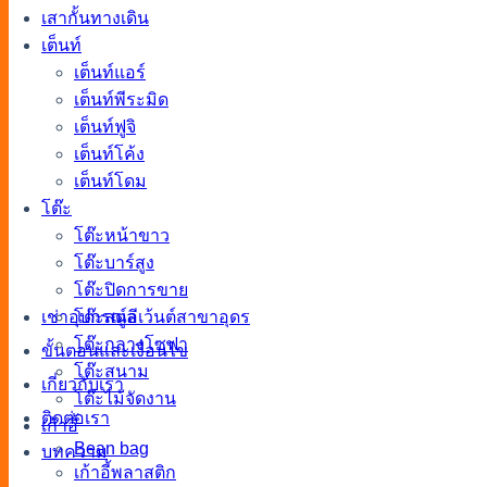
เสากั้นทางเดิน
เต็นท์
เต็นท์แอร์
เต็นท์พีระมิด
เต็นท์ฟูจิ
เต็นท์โค้ง
เต็นท์โดม
โต๊ะ
โต๊ะหน้าขาว
โต๊ะบาร์สูง
โต๊ะปิดการขาย
เช่าอุปกรณ์อีเว้นต์สาขาอุดร
โต๊ะสตูล
โต๊ะกลางโซฟา
ขั้นตอนและเงื่อนไข
โต๊ะสนาม
เกี่ยวกับเรา
โต๊ะไม้จัดงาน
ติดต่อเรา
เก้าอี้
Bean bag
บทความ
เก้าอี้พลาสติก