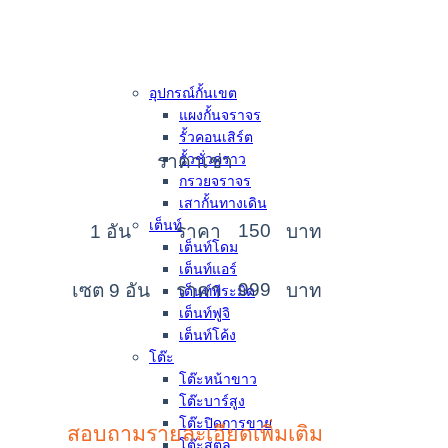
ง
อุปกรณ์กั้นเขต
แผงกั้นจราจร
รั้วคอนเสิร์ต
ราคาเช่า
รั้วชั่วคราว
กรวยจราจร
เสากั้นทางเดิน
เต็นท์
150
1 อัน
ราคา
บาท
เต็นท์โดม
เต็นท์แอร์
999
เซต 9 อัน
ราคา
บาท
เต็นท์พีระมิด
เต็นท์ฟูจิ
เต็นท์โค้ง
โต๊ะ
โต๊ะหน้าขาว
โต๊ะบาร์สูง
โต๊ะปิดการขาย
สอบถามรายละเอียดเพิ่มเติม
โต๊ะสตูล