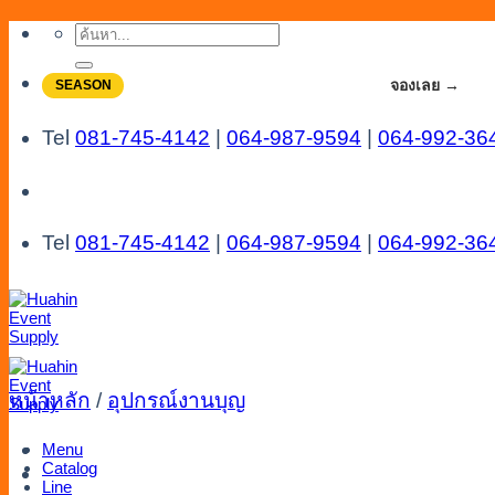
Skip
ค้นหา:
to
content
จองโปรลดสูงสุด 20% ใช้งานเดือน 7-8
จองเลย →
SEASON
Tel
081-745-4142
|
064-987-9594
|
064-992-36
Tel
081-745-4142
|
064-987-9594
|
064-992-36
หน้าหลัก
/
อุปกรณ์งานบุญ
Menu
Catalog
Line