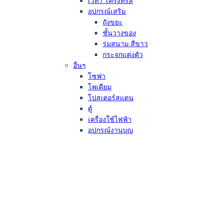
เวที / โครงทรัส
อุปกรณ์เสริม
ถังขยะ
ชั้นวางของ
ร่มสนาม สีขาว
กระจกแต่งตัว
อื่นๆ
โซฟา
โพเดียม
โปสเตอร์สแตน
ตู้
เครื่องใช้ไฟฟ้า
อุปกรณ์งานบุญ