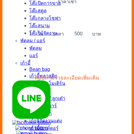
ราคาเช่า
โต๊ะปิดการขาย
โต๊ะสตูล
โต๊ะกลางโซฟา
โต๊ะสนาม
โต๊ะไม้จัดงาน
1
500
วัน
ราคา
บาท
พัดลม / แอร์
พัดลม
แอร์
เก้าอี้
Bean bag
เก้าอี้พลาสติก
สอบถามรายละเอียดเพิ่มเติม
เก้าอี้นวมโมเดิร์น
เก้าอี้นวม
เก้าอี้สตูล / ลูกเต๋า
เก้าอี้สตูลบาร์
เก้าอี้เจรจา
เก้าอี้จัดงานแต่ง
เก้าอี้เอาท์ดอร์