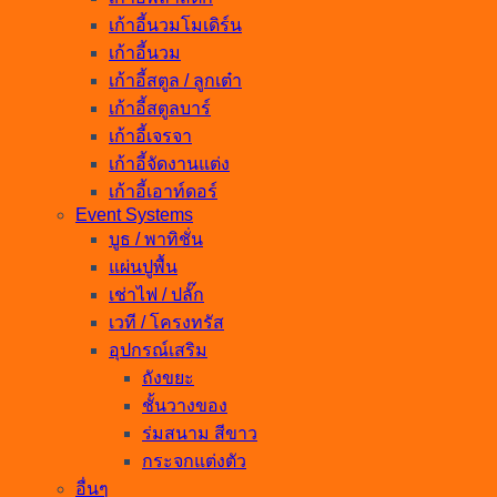
เก้าอี้นวมโมเดิร์น
เก้าอี้นวม
เก้าอี้สตูล / ลูกเต๋า
เก้าอี้สตูลบาร์
เก้าอี้เจรจา
เก้าอี้จัดงานแต่ง
เก้าอี้เอาท์ดอร์
Event Systems
บูธ / พาทิชั่น
แผ่นปูพื้น
เช่าไฟ / ปลั๊ก
เวที / โครงทรัส
อุปกรณ์เสริม
ถังขยะ
ชั้นวางของ
ร่มสนาม สีขาว
กระจกแต่งตัว
อื่นๆ