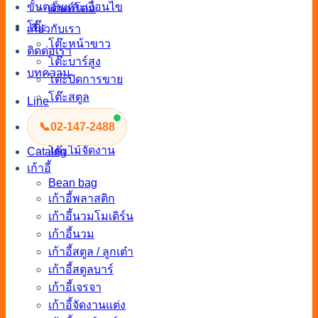
ขั้นตอนและเงื่อนไข
เต็นท์โดม
โต๊ะ
เกี่ยวกับเรา
โต๊ะหน้าขาว
ติดต่อเรา
โต๊ะบาร์สูง
บทความ
โต๊ะปิดการขาย
โต๊ะสตูล
Line
โต๊ะกลางโซฟา
📞
02-147-2488
โต๊ะสนาม
โต๊ะไม้จัดงาน
Catalog
เก้าอี้
Bean bag
เก้าอี้พลาสติก
เก้าอี้นวมโมเดิร์น
เก้าอี้นวม
เก้าอี้สตูล / ลูกเต๋า
เก้าอี้สตูลบาร์
เก้าอี้เจรจา
เก้าอี้จัดงานแต่ง