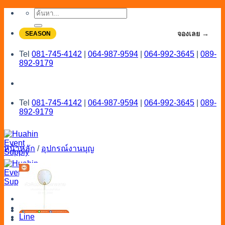
Skip
ค้นหา:
to
content
จองโปรลดสูงสุด 20% ใช้งานเดือน 7-8
จองเลย →
SEASON
Tel
081-745-4142
|
064-987-9594
|
064-992-3645
|
089-
892-9179
Tel
081-745-4142
|
064-987-9594
|
064-992-3645
|
089-
892-9179
หน้าหลัก
/
อุปกรณ์งานบุญ
Menu
Catalog
Line