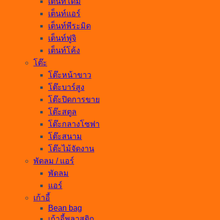
เต็นท์โดม
เต็นท์แอร์
เต็นท์พีระมิด
เต็นท์ฟูจิ
เต็นท์โค้ง
โต๊ะ
โต๊ะหน้าขาว
โต๊ะบาร์สูง
โต๊ะปิดการขาย
โต๊ะสตูล
โต๊ะกลางโซฟา
โต๊ะสนาม
โต๊ะไม้จัดงาน
พัดลม / แอร์
พัดลม
แอร์
เก้าอี้
Bean bag
เก้าอี้พลาสติก