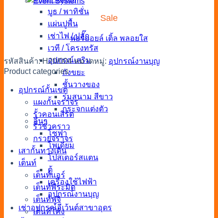
Event Systems
บูธ / พาทิชั่น
Sale
แผ่นปูพื้น
เช่าไฟ / ปลั๊ก
ฟอร์ออยล์
เติ้ล
พลอยใส
เวที / โครงทรัส
อุปกรณ์เสริม
รหัสสินค้า:
H20/004
หมวดหมู่:
อุปกรณ์งานบุญ
Product categories
ถังขยะ
ชั้นวางของ
อุปกรณ์กั้นเขต
ร่มสนาม สีขาว
แผงกั้นจราจร
กระจกแต่งตัว
รั้วคอนเสิร์ต
อื่นๆ
รั้วชั่วคราว
โซฟา
กรวยจราจร
โพเดียม
เสากั้นทางเดิน
โปสเตอร์สแตน
เต็นท์
ตู้
เต็นท์แอร์
เครื่องใช้ไฟฟ้า
เต็นท์พีระมิด
อุปกรณ์งานบุญ
เต็นท์ฟูจิ
เช่าอุปกรณ์อีเว้นต์สาขาอุดร
เต็นท์โค้ง