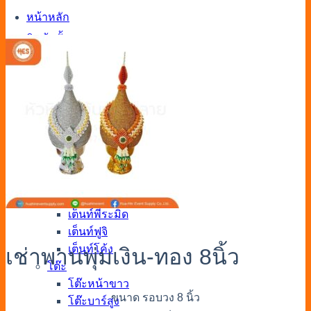
หน้าหลัก
สินค้าทั้งหมด
อุปกรณ์กั้นเขต
แผงกั้นจราจร
รั้วคอนเสิร์ต
รั้วชั่วคราว
กรวยจราจร
เสากั้นทางเดิน
เต็นท์
เต็นท์โดม
เต็นท์แอร์
เต็นท์พีระมิด
เต็นท์ฟูจิ
เต็นท์โค้ง
เช่าพานพุ่มเงิน-ทอง 8นิ้ว
โต๊ะ
โต๊ะหน้าขาว
ขนาด รอบวง 8 นิ้ว
โต๊ะบาร์สูง