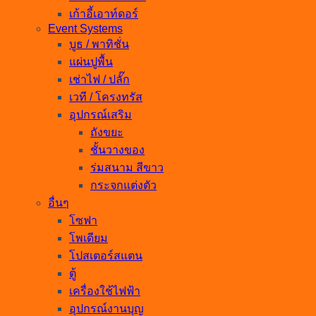
เก้าอี้เอาท์ดอร์
Event Systems
บูธ / พาทิชั่น
แผ่นปูพื้น
เช่าไฟ / ปลั๊ก
เวที / โครงทรัส
อุปกรณ์เสริม
ถังขยะ
ชั้นวางของ
ร่มสนาม สีขาว
กระจกแต่งตัว
อื่นๆ
โซฟา
โพเดียม
โปสเตอร์สแตน
ตู้
เครื่องใช้ไฟฟ้า
อุปกรณ์งานบุญ