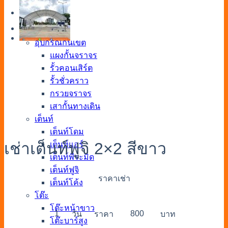
หน้าหลัก
สินค้าทั้งหมด
อุปกรณ์กั้นเขต
แผงกั้นจราจร
รั้วคอนเสิร์ต
รั้วชั่วคราว
กรวยจราจร
เสากั้นทางเดิน
เต็นท์
เต็นท์โดม
เช่าเต็นท์ฟูจิ 2×2 สีขาว
เต็นท์แอร์
เต็นท์พีระมิด
เต็นท์ฟูจิ
ราคาเช่า
เต็นท์โค้ง
โต๊ะ
โต๊ะหน้าขาว
1
800
วัน
ราคา
บาท
โต๊ะบาร์สูง