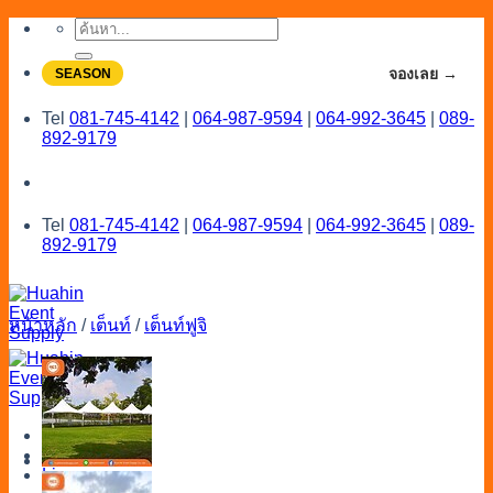
Skip
ค้นหา:
to
content
จองโปรลดสูงสุด 20% ใช้งานเดือน 7-8
จองเลย →
SEASON
Tel
081-745-4142
|
064-987-9594
|
064-992-3645
|
089-
892-9179
Tel
081-745-4142
|
064-987-9594
|
064-992-3645
|
089-
892-9179
หน้าหลัก
/
เต็นท์
/
เต็นท์ฟูจิ
Menu
Catalog
Line