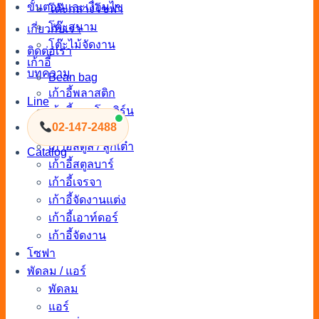
ขั้นตอนและเงื่อนไข
โต๊ะกลางโซฟา
โต๊ะสนาม
เกี่ยวกับเรา
โต๊ะไม้จัดงาน
ติดต่อเรา
เก้าอี้
บทความ
Bean bag
เก้าอี้พลาสติก
Line
เก้าอี้นวมโมเดิร์น
02-147-2488
เก้าอี้นวม
เก้าอี้สตูล / ลูกเต๋า
Catalog
เก้าอี้สตูลบาร์
เก้าอี้เจรจา
เก้าอี้จัดงานแต่ง
เก้าอี้เอาท์ดอร์
เก้าอี้จัดงาน
โซฟา
พัดลม / แอร์
พัดลม
แอร์