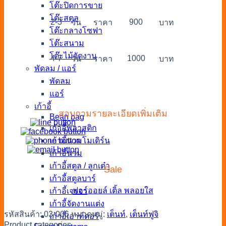
โต๊ะปิดการขาย
โต๊ะสตูล
2-3
900
วัน
ราคา
บาท
โต๊ะกลางโซฟา
โต๊ะสนาม
โต๊ะไม้จัดงาน
4-7
1000
วัน
ราคา
บาท
พัดลม / แอร์
พัดลม
แอร์
เก้าอี้
สอบถามรายละเอียดเพิ่มเติม
Bean bag
เก้าอี้พลาสติก
เก้าอี้นวมโมเดิร์น
เก้าอี้นวม
เก้าอี้สตูล / ลูกเต๋า
Sale
เก้าอี้สตูลบาร์
ฟอร์ออยล์
เติ้ล
พลอยใส
เก้าอี้เจรจา
เก้าอี้จัดงานแต่ง
รหัสสินค้า:
03-006
หมวดหมู่:
เต็นท์
,
เต็นท์ฟูจิ
เก้าอี้เอาท์ดอร์
Product categories