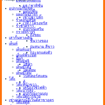
Event Systems
บูธ / พาทิชั่น
อุปกรณ์กั้นเขต
แผ่นปูพื้น
แผงกั้นจราจร
เช่าไฟ / ปลั๊ก
รั้วคอนเสิร์ต
เวที / โครงทรัส
รั้วชั่วคราว
อุปกรณ์เสริม
กรวยจราจร
ถังขยะ
เสากั้นทางเดิน
ชั้นวางของ
เต็นท์
ร่มสนาม สีขาว
เต็นท์แอร์
กระจกแต่งตัว
เต็นท์พีระมิด
อื่นๆ
เต็นท์ฟูจิ
โซฟา
เต็นท์โค้ง
โพเดียม
เต็นท์โดม
โปสเตอร์สแตน
โต๊ะ
ตู้
โต๊ะหน้าขาว
เครื่องใช้ไฟฟ้า
โต๊ะบาร์สูง
อุปกรณ์งานบุญ
โต๊ะปิดการขาย
เช่าอุปกรณ์อีเว้นต์สาขาอุดร
โต๊ะสตูล