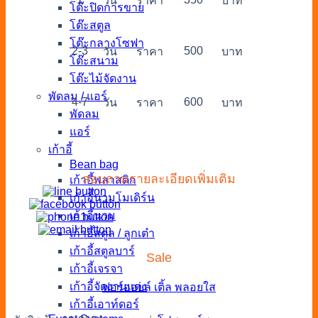
วัน
ราคา
บาท
โต๊ะปิดการขาย
โต๊ะสตูล
โต๊ะกลางโซฟา
2-3
500
วัน
ราคา
บาท
โต๊ะสนาม
โต๊ะไม้จัดงาน
พัดลม / แอร์
4-7
600
วัน
ราคา
บาท
พัดลม
แอร์
เก้าอี้
Bean bag
สอบถามรายละเอียดเพิ่มเติม
เก้าอี้พลาสติก
เก้าอี้นวมโมเดิร์น
เก้าอี้นวม
เก้าอี้สตูล / ลูกเต๋า
เก้าอี้สตูลบาร์
Sale
เก้าอี้เจรจา
เก้าอี้จัดงานแต่ง
ฟอร์ออยล์
เติ้ล
พลอยใส
เก้าอี้เอาท์ดอร์