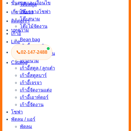
ขั้นตอนและเงื่อนไข
โต๊ะสตูล
โต๊ะกลางโซฟา
เกี่ยวกับเรา
โต๊ะสนาม
ติดต่อเรา
โต๊ะไม้จัดงาน
บทความ
เก้าอี้
Bean bag
Line
เก้าอี้พลาสติก
📞
02-147-2488
เก้าอี้นวมโมเดิร์น
เก้าอี้นวม
Catalog
เก้าอี้สตูล / ลูกเต๋า
เก้าอี้สตูลบาร์
เก้าอี้เจรจา
เก้าอี้จัดงานแต่ง
เก้าอี้เอาท์ดอร์
เก้าอี้จัดงาน
โซฟา
พัดลม / แอร์
พัดลม