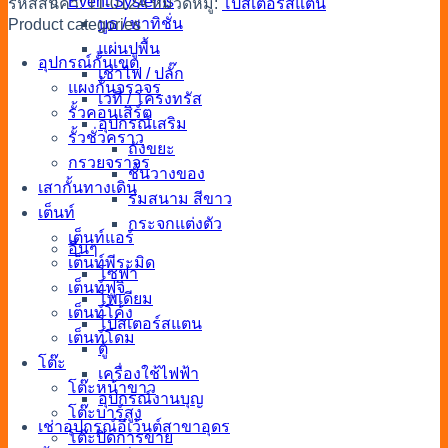
Event Systems
รหัสสินค้า:
11-012A
หมวดหมู่:
โปสเตอร์สแตน
บูธ / พาทิชั่น
Product categories
แผ่นปูพื้น
อุปกรณ์กั้นเขต
เช่าไฟ / ปลั๊ก
แผงกั้นจราจร
เวที / โครงทรัส
รั้วคอนเสิร์ต
อุปกรณ์เสริม
รั้วชั่วคราว
ถังขยะ
กรวยจราจร
ชั้นวางของ
เสากั้นทางเดิน
ร่มสนาม สีขาว
เต็นท์
กระจกแต่งตัว
เต็นท์แอร์
อื่นๆ
เต็นท์พีระมิด
โซฟา
เต็นท์ฟูจิ
โพเดียม
เต็นท์โค้ง
โปสเตอร์สแตน
เต็นท์โดม
ตู้
โต๊ะ
เครื่องใช้ไฟฟ้า
โต๊ะหน้าขาว
อุปกรณ์งานบุญ
โต๊ะบาร์สูง
เช่าอุปกรณ์อีเว้นต์สาขาอุดร
โต๊ะปิดการขาย