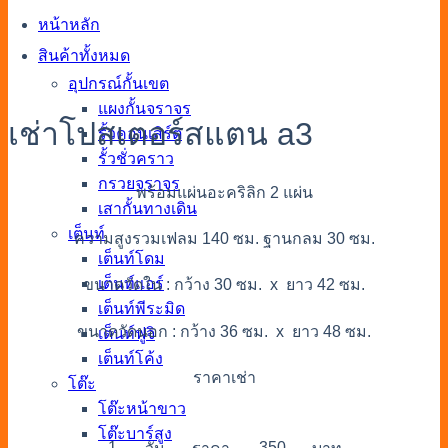
หน้าหลัก
สินค้าทั้งหมด
อุปกรณ์กั้นเขต
แผงกั้นจราจร
เช่าโปสเตอร์สแตน a3
รั้วคอนเสิร์ต
รั้วชั่วคราว
กรวยจราจร
พร้อมแผ่นอะคริลิก 2 แผ่น
เสากั้นทางเดิน
เต็นท์
ความสูงรวมเฟลม 140 ซม. ฐานกลม 30 ซม.
เต็นท์โดม
เต็นท์แอร์
ขนาดวัดใน : กว้าง 30 ซม. x ยาว 42 ซม.
เต็นท์พีระมิด
ขนาดวัดนอก : กว้าง 36 ซม. x ยาว 48 ซม.
เต็นท์ฟูจิ
เต็นท์โค้ง
ราคาเช่า
โต๊ะ
โต๊ะหน้าขาว
โต๊ะบาร์สูง
1
350