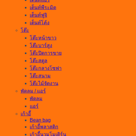
เต็นท์พีระมิด
เต็นท์ฟูจิ
เต็นท์โค้ง
โต๊ะ
โต๊ะหน้าขาว
โต๊ะบาร์สูง
โต๊ะปิดการขาย
โต๊ะสตูล
โต๊ะกลางโซฟา
โต๊ะสนาม
โต๊ะไม้จัดงาน
พัดลม / แอร์
พัดลม
แอร์
เก้าอี้
Bean bag
เก้าอี้พลาสติก
เก้าอี้นวมโมเดิร์น