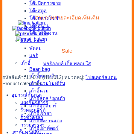
โต๊ะปิดการขาย
โต๊ะสตูล
สอบถามรายละเอียดเพิ่มเติม
โต๊ะกลางโซฟา
โต๊ะสนาม
โต๊ะไม้จัดงาน
พัดลม / แอร์
พัดลม
Sale
แอร์
เก้าอี้
ฟอร์ออยล์
เติ้ล
พลอยใส
Bean bag
เก้าอี้พลาสติก
รหัสสินค้า:
11-011 (H11/012)
หมวดหมู่:
โปสเตอร์สแตน
เก้าอี้นวมโมเดิร์น
Product categories
เก้าอี้นวม
อุปกรณ์กั้นเขต
เก้าอี้สตูล / ลูกเต๋า
แผงกั้นจราจร
เก้าอี้สตูลบาร์
รั้วคอนเสิร์ต
เก้าอี้เจรจา
รั้วชั่วคราว
เก้าอี้จัดงานแต่ง
กรวยจราจร
เก้าอี้เอาท์ดอร์
เสากั้นทางเดิน