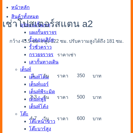
หน้าหลัก
สินค้าทั้งหมด
เช่าโปสเตอร์สแตน a2
อุปกรณ์กั้นเขต
แผงกั้นจราจร
รั้วคอนเสิร์ต
กว้าง 43.5 ซม. x สูง 122 ซม. ปรับความสูงได้ถึง 181 ซม.
รั้วชั่วคราว
กรวยจราจร
ราคาเช่า
เสากั้นทางเดิน
เต็นท์
1
350
วัน
ราคา
บาท
เต็นท์โดม
เต็นท์แอร์
เต็นท์พีระมิด
2-3
500
วัน
ราคา
บาท
เต็นท์ฟูจิ
เต็นท์โค้ง
โต๊ะ
4-7
600
วัน
ราคา
บาท
โต๊ะหน้าขาว
โต๊ะบาร์สูง