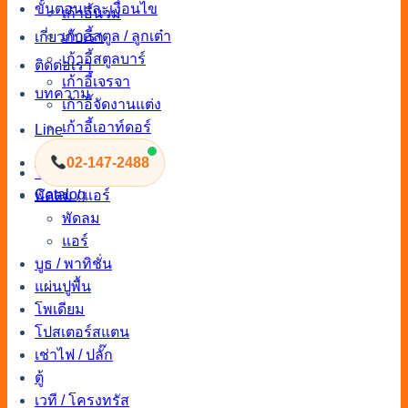
ขั้นตอนและเงื่อนไข
เก้าอี้นวม
เก้าอี้สตูล / ลูกเต๋า
เกี่ยวกับเรา
เก้าอี้สตูลบาร์
ติดต่อเรา
เก้าอี้เจรจา
บทความ
เก้าอี้จัดงานแต่ง
เก้าอี้เอาท์ดอร์
Line
เก้าอี้จัดงาน
02-147-2488
โซฟา
Catalog
พัดลม / แอร์
พัดลม
แอร์
บูธ / พาทิชั่น
แผ่นปูพื้น
โพเดียม
โปสเตอร์สแตน
เช่าไฟ / ปลั๊ก
ตู้
เวที / โครงทรัส