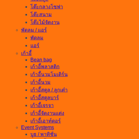
โต๊ะกลางโซฟา
โต๊ะสนาม
โต๊ะไม้จัดงาน
พัดลม / แอร์
พัดลม
แอร์
เก้าอี้
Bean bag
เก้าอี้พลาสติก
เก้าอี้นวมโมเดิร์น
เก้าอี้นวม
เก้าอี้สตูล / ลูกเต๋า
เก้าอี้สตูลบาร์
เก้าอี้เจรจา
เก้าอี้จัดงานแต่ง
เก้าอี้เอาท์ดอร์
Event Systems
บูธ / พาทิชั่น