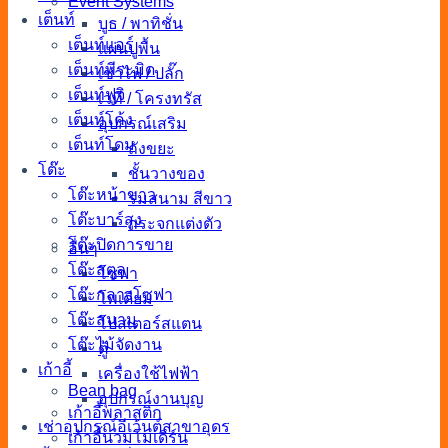
Event Systems
เต็นท์
บูธ / พาทิชั่น
เต็นท์แอร์
แผ่นปูพื้น
เต็นท์พีระมิด
เช่าไฟ / ปลั๊ก
เต็นท์ฟูจิ
เวที / โครงทรัส
เต็นท์โค้ง
อุปกรณ์เสริม
เต็นท์โดม
ถังขยะ
โต๊ะ
ชั้นวางของ
โต๊ะหน้าขาว
ร่มสนาม สีขาว
โต๊ะบาร์สูง
กระจกแต่งตัว
โต๊ะปิดการขาย
อื่นๆ
โต๊ะสตูล
โซฟา
โต๊ะกลางโซฟา
โพเดียม
โต๊ะสนาม
โปสเตอร์สแตน
โต๊ะไม้จัดงาน
ตู้
เก้าอี้
เครื่องใช้ไฟฟ้า
Bean bag
อุปกรณ์งานบุญ
เก้าอี้พลาสติก
เช่าอุปกรณ์อีเว้นต์สาขาอุดร
เก้าอี้นวมโมเดิร์น