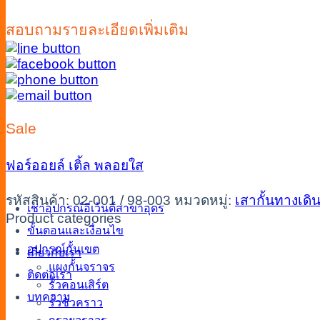
สอบถามรายละเอียดเพิ่มเติม
Sale
ฟอร์ออยล์
เติ้ล
พลอยใส
รหัสสินค้า:
02-001 / 98-003
หมวดหมู่:
เสากั้นทางเดิ
เช่าอุปกรณ์อีเว้นต์สาขาอุดร
Product categories
ขั้นตอนและเงื่อนไข
อุปกรณ์กั้นเขต
เกี่ยวกับเรา
แผงกั้นจราจร
ติดต่อเรา
รั้วคอนเสิร์ต
บทความ
รั้วชั่วคราว