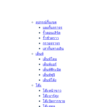
อุปกรณ์กั้นเขต
แผงกั้นจราจร
รั้วคอนเสิร์ต
รั้วชั่วคราว
กรวยจราจร
เสากั้นทางเดิน
เต็นท์
เต็นท์โดม
เต็นท์แอร์
เต็นท์พีระมิด
เต็นท์ฟูจิ
เต็นท์โค้ง
โต๊ะ
โต๊ะหน้าขาว
โต๊ะบาร์สูง
โต๊ะปิดการขาย
โต๊ะสตูล