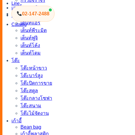
กรวยจราจร
Line
เสากั้นทางเดิน
02-147-2488
เต็นท์
เต็นท์แอร์
Catalog
เต็นท์พีระมิด
เต็นท์ฟูจิ
เต็นท์โค้ง
เต็นท์โดม
โต๊ะ
โต๊ะหน้าขาว
โต๊ะบาร์สูง
โต๊ะปิดการขาย
โต๊ะสตูล
โต๊ะกลางโซฟา
โต๊ะสนาม
โต๊ะไม้จัดงาน
เก้าอี้
Bean bag
เก้าอี้พลาสติก