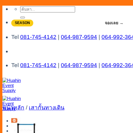
Skip
ค้นหา:
to
content
จองโปรลดสูงสุด 20% ใช้งานเดือน 7-8
จองเลย →
SEASON
Tel
081-745-4142
|
064-987-9594
|
064-992-36
Tel
081-745-4142
|
064-987-9594
|
064-992-36
หน้าหลัก
/
เสากั้นทางเดิน
Menu
Catalog
Line