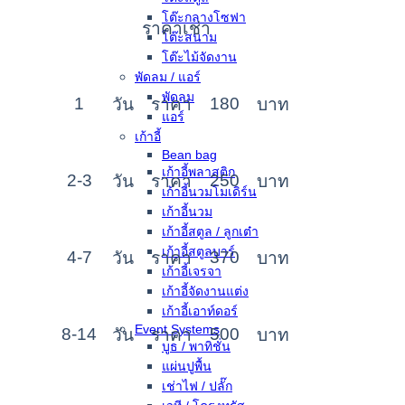
โต๊ะกลางโซฟา
ราคาเช่า
โต๊ะสนาม
โต๊ะไม้จัดงาน
พัดลม / แอร์
พัดลม
1
180
วัน
ราคา
บาท
แอร์
เก้าอี้
Bean bag
เก้าอี้พลาสติก
2-3
250
วัน
ราคา
บาท
เก้าอี้นวมโมเดิร์น
เก้าอี้นวม
เก้าอี้สตูล / ลูกเต๋า
เก้าอี้สตูลบาร์
4-7
370
วัน
ราคา
บาท
เก้าอี้เจรจา
เก้าอี้จัดงานแต่ง
เก้าอี้เอาท์ดอร์
Event Systems
8-14
500
วัน
ราคา
บาท
บูธ / พาทิชั่น
แผ่นปูพื้น
เช่าไฟ / ปลั๊ก