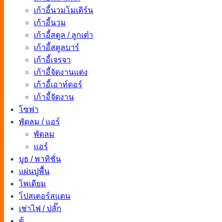
เก้าอี้นวมโมเดิร์น
เก้าอี้นวม
เก้าอี้สตูล / ลูกเต๋า
เก้าอี้สตูลบาร์
เก้าอี้เจรจา
เก้าอี้จัดงานแต่ง
เก้าอี้เอาท์ดอร์
เก้าอี้จัดงาน
โซฟา
พัดลม / แอร์
พัดลม
แอร์
บูธ / พาทิชั่น
แผ่นปูพื้น
โพเดียม
โปสเตอร์สแตน
เช่าไฟ / ปลั๊ก
ตู้