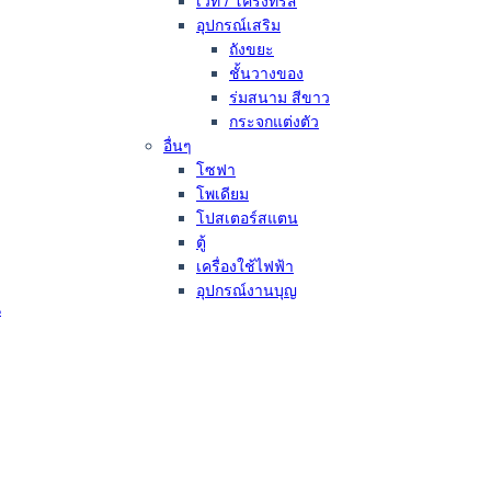
เวที / โครงทรัส
อุปกรณ์เสริม
ถังขยะ
ชั้นวางของ
ร่มสนาม สีขาว
กระจกแต่งตัว
อื่นๆ
โซฟา
โพเดียม
โปสเตอร์สแตน
ตู้
เครื่องใช้ไฟฟ้า
อุปกรณ์งานบุญ
น