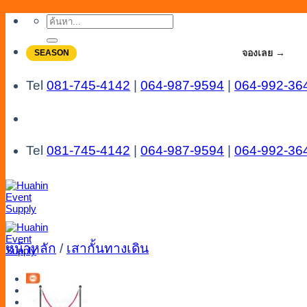
Skip
ค้นหา:
to
content
จองโปรลดสูงสุด 20% ใช้งานเดือน 7-8
จองเลย →
SEASON
Tel
081-745-4142
|
064-987-9594
|
064-992-36
Tel
081-745-4142
|
064-987-9594
|
064-992-36
หน้าหลัก
/
เสากั้นทางเดิน
Menu
Catalog
Line