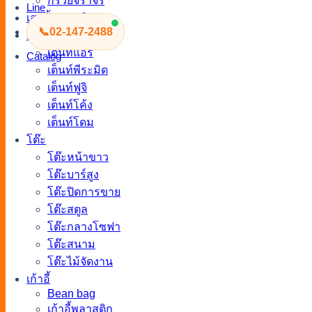
กรวยจราจร
Line
เสากั้นทางเดิน
📞
02-147-2488
เต็นท์
เต็นท์แอร์
Catalog
เต็นท์พีระมิด
เต็นท์ฟูจิ
เต็นท์โค้ง
เต็นท์โดม
โต๊ะ
โต๊ะหน้าขาว
โต๊ะบาร์สูง
โต๊ะปิดการขาย
โต๊ะสตูล
โต๊ะกลางโซฟา
โต๊ะสนาม
โต๊ะไม้จัดงาน
เก้าอี้
Bean bag
เก้าอี้พลาสติก