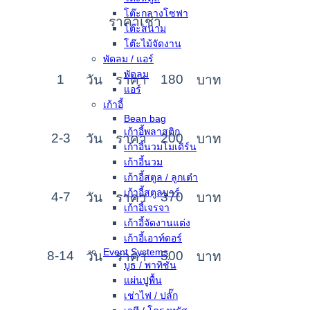
โต๊ะกลางโซฟา
ราคาเช่า
โต๊ะสนาม
โต๊ะไม้จัดงาน
พัดลม / แอร์
พัดลม
1
180
วัน
ราคา
บาท
แอร์
เก้าอี้
Bean bag
เก้าอี้พลาสติก
2-3
200
วัน
ราคา
บาท
เก้าอี้นวมโมเดิร์น
เก้าอี้นวม
เก้าอี้สตูล / ลูกเต๋า
เก้าอี้สตูลบาร์
4-7
370
วัน
ราคา
บาท
เก้าอี้เจรจา
เก้าอี้จัดงานแต่ง
เก้าอี้เอาท์ดอร์
Event Systems
8-14
500
วัน
ราคา
บาท
บูธ / พาทิชั่น
แผ่นปูพื้น
เช่าไฟ / ปลั๊ก