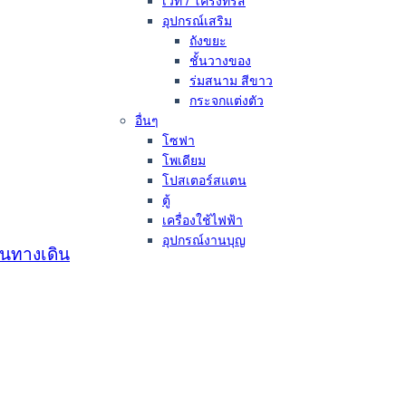
เวที / โครงทรัส
อุปกรณ์เสริม
ถังขยะ
ชั้นวางของ
ร่มสนาม สีขาว
กระจกแต่งตัว
อื่นๆ
โซฟา
โพเดียม
โปสเตอร์สแตน
ตู้
เครื่องใช้ไฟฟ้า
อุปกรณ์งานบุญ
้นทางเดิน