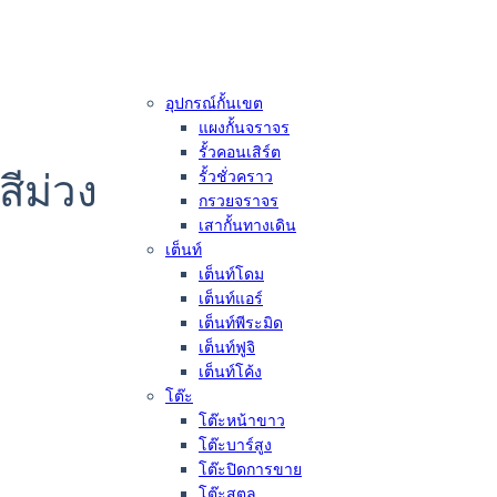
อุปกรณ์กั้นเขต
แผงกั้นจราจร
รั้วคอนเสิร์ต
สีม่วง
รั้วชั่วคราว
กรวยจราจร
เสากั้นทางเดิน
เต็นท์
เต็นท์โดม
เต็นท์แอร์
เต็นท์พีระมิด
เต็นท์ฟูจิ
เต็นท์โค้ง
โต๊ะ
โต๊ะหน้าขาว
โต๊ะบาร์สูง
โต๊ะปิดการขาย
โต๊ะสตูล