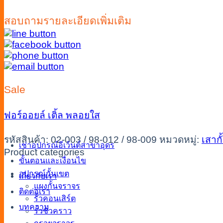
สอบถามรายละเอียดเพิ่มเติม
Sale
ฟอร์ออยล์
เติ้ล
พลอยใส
รหัสสินค้า:
02-003 / 98-012 / 98-009
หมวดหมู่:
เสากั
เช่าอุปกรณ์อีเว้นต์สาขาอุดร
Product categories
ขั้นตอนและเงื่อนไข
อุปกรณ์กั้นเขต
เกี่ยวกับเรา
แผงกั้นจราจร
ติดต่อเรา
รั้วคอนเสิร์ต
บทความ
รั้วชั่วคราว