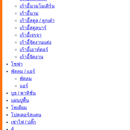
เก้าอี้นวมโมเดิร์น
เก้าอี้นวม
เก้าอี้สตูล / ลูกเต๋า
เก้าอี้สตูลบาร์
เก้าอี้เจรจา
เก้าอี้จัดงานแต่ง
เก้าอี้เอาท์ดอร์
เก้าอี้จัดงาน
โซฟา
พัดลม / แอร์
พัดลม
แอร์
บูธ / พาทิชั่น
แผ่นปูพื้น
โพเดียม
โปสเตอร์สแตน
เช่าไฟ / ปลั๊ก
ตู้