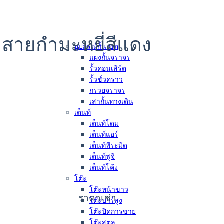
) สายกำมะหยี่สีแดง
อุปกรณ์กั้นเขต
แผงกั้นจราจร
รั้วคอนเสิร์ต
รั้วชั่วคราว
กรวยจราจร
เสากั้นทางเดิน
เต็นท์
เต็นท์โดม
เต็นท์แอร์
เต็นท์พีระมิด
เต็นท์ฟูจิ
เต็นท์โค้ง
โต๊ะ
โต๊ะหน้าขาว
ราคาเช่า
โต๊ะบาร์สูง
โต๊ะปิดการขาย
โต๊ะสตูล