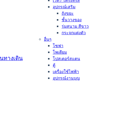
เวที / โครงทรัส
อุปกรณ์เสริม
ถังขยะ
ชั้นวางของ
ร่มสนาม สีขาว
กระจกแต่งตัว
อื่นๆ
โซฟา
โพเดียม
้นทางเดิน
โปสเตอร์สแตน
ตู้
เครื่องใช้ไฟฟ้า
อุปกรณ์งานบุญ