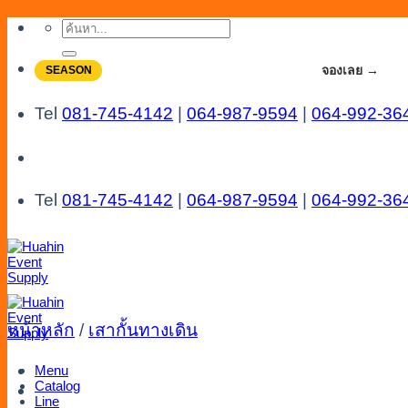
Skip
ค้นหา:
to
content
จองโปรลดสูงสุด 20% ใช้งานเดือน 7-8
จองเลย →
SEASON
Tel
081-745-4142
|
064-987-9594
|
064-992-36
Tel
081-745-4142
|
064-987-9594
|
064-992-36
หน้าหลัก
/
เสากั้นทางเดิน
Menu
Catalog
Line