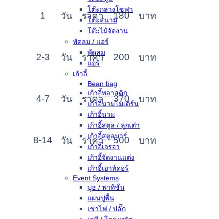
โต๊ะกลางโซฟา
1
180
วัน
ราคา
บาท
โต๊ะสนาม
โต๊ะไม้จัดงาน
พัดลม / แอร์
พัดลม
2-3
200
วัน
ราคา
บาท
แอร์
เก้าอี้
Bean bag
เก้าอี้พลาสติก
4-7
370
วัน
ราคา
บาท
เก้าอี้นวมโมเดิร์น
เก้าอี้นวม
เก้าอี้สตูล / ลูกเต๋า
เก้าอี้สตูลบาร์
8-14
500
วัน
ราคา
บาท
เก้าอี้เจรจา
เก้าอี้จัดงานแต่ง
เก้าอี้เอาท์ดอร์
Event Systems
บูธ / พาทิชั่น
แผ่นปูพื้น
เช่าไฟ / ปลั๊ก