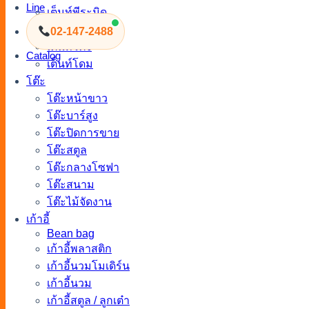
Line
เต็นท์พีระมิด
เต็นท์ฟูจิ
02-147-2488
เต็นท์โค้ง
Catalog
เต็นท์โดม
โต๊ะ
โต๊ะหน้าขาว
โต๊ะบาร์สูง
โต๊ะปิดการขาย
โต๊ะสตูล
โต๊ะกลางโซฟา
โต๊ะสนาม
โต๊ะไม้จัดงาน
เก้าอี้
Bean bag
เก้าอี้พลาสติก
เก้าอี้นวมโมเดิร์น
เก้าอี้นวม
เก้าอี้สตูล / ลูกเต๋า