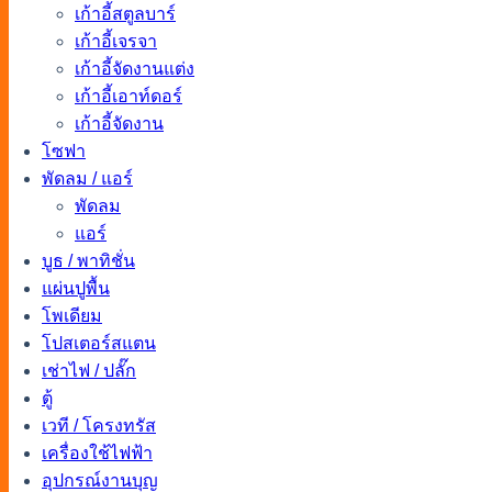
เก้าอี้สตูลบาร์
เก้าอี้เจรจา
เก้าอี้จัดงานแต่ง
เก้าอี้เอาท์ดอร์
เก้าอี้จัดงาน
โซฟา
พัดลม / แอร์
พัดลม
แอร์
บูธ / พาทิชั่น
แผ่นปูพื้น
โพเดียม
โปสเตอร์สแตน
เช่าไฟ / ปลั๊ก
ตู้
เวที / โครงทรัส
เครื่องใช้ไฟฟ้า
อุปกรณ์งานบุญ