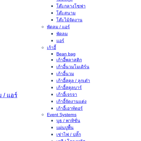
โต๊ะกลางโซฟา
โต๊ะสนาม
โต๊ะไม้จัดงาน
พัดลม / แอร์
พัดลม
แอร์
เก้าอี้
Bean bag
เก้าอี้พลาสติก
เก้าอี้นวมโมเดิร์น
เก้าอี้นวม
เก้าอี้สตูล / ลูกเต๋า
เก้าอี้สตูลบาร์
เก้าอี้เจรจา
 / แอร์
เก้าอี้จัดงานแต่ง
เก้าอี้เอาท์ดอร์
Event Systems
บูธ / พาทิชั่น
แผ่นปูพื้น
เช่าไฟ / ปลั๊ก