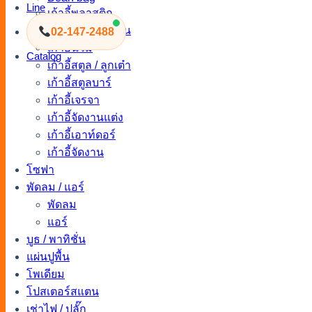
Line
เก้าอี้พลาสติก
เก้าอี้นวมโมเดิร์น
02-147-2488
เก้าอี้นวม
Catalog
เก้าอี้สตูล / ลูกเต๋า
เก้าอี้สตูลบาร์
เก้าอี้เจรจา
เก้าอี้จัดงานแต่ง
เก้าอี้เอาท์ดอร์
เก้าอี้จัดงาน
โซฟา
พัดลม / แอร์
พัดลม
แอร์
บูธ / พาทิชั่น
แผ่นปูพื้น
โพเดียม
โปสเตอร์สแตน
เช่าไฟ / ปลั๊ก