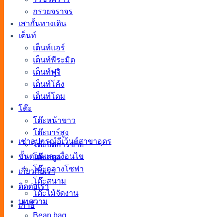
กรวยจราจร
เสากั้นทางเดิน
เต็นท์
เต็นท์แอร์
เต็นท์พีระมิด
เต็นท์ฟูจิ
เต็นท์โค้ง
เต็นท์โดม
โต๊ะ
โต๊ะหน้าขาว
โต๊ะบาร์สูง
เช่าอุปกรณ์อีเว้นต์สาขาอุดร
โต๊ะปิดการขาย
ขั้นตอนและเงื่อนไข
โต๊ะสตูล
โต๊ะกลางโซฟา
เกี่ยวกับเรา
โต๊ะสนาม
ติดต่อเรา
โต๊ะไม้จัดงาน
บทความ
เก้าอี้
Bean bag