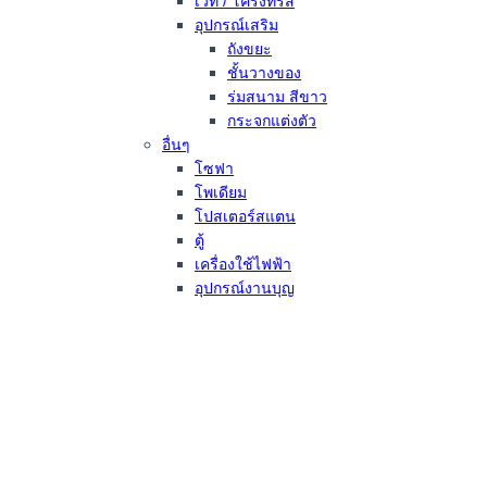
เวที / โครงทรัส
อุปกรณ์เสริม
ถังขยะ
ชั้นวางของ
ร่มสนาม สีขาว
กระจกแต่งตัว
อื่นๆ
โซฟา
โพเดียม
โปสเตอร์สแตน
ตู้
เครื่องใช้ไฟฟ้า
อุปกรณ์งานบุญ