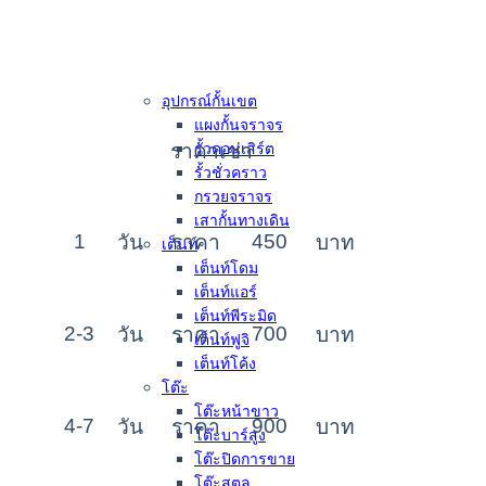
อุปกรณ์กั้นเขต
แผงกั้นจราจร
ราคาเช่า
รั้วคอนเสิร์ต
รั้วชั่วคราว
กรวยจราจร
เสากั้นทางเดิน
1
450
วัน
ราคา
บาท
เต็นท์
เต็นท์โดม
เต็นท์แอร์
เต็นท์พีระมิด
2-3
700
วัน
ราคา
บาท
เต็นท์ฟูจิ
เต็นท์โค้ง
โต๊ะ
โต๊ะหน้าขาว
4-7
900
วัน
ราคา
บาท
โต๊ะบาร์สูง
โต๊ะปิดการขาย
โต๊ะสตูล