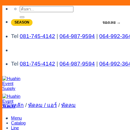
Skip
ค้นหา:
to
content
จองโปรลดสูงสุด 20% ใช้งานเดือน 7-8
จองเลย →
SEASON
Tel
081-745-4142
|
064-987-9594
|
064-992-36
Tel
081-745-4142
|
064-987-9594
|
064-992-36
หน้าหลัก
/
พัดลม / แอร์
/
พัดลม
Menu
Catalog
Line