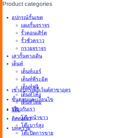
Product categories
อุปกรณ์กั้นเขต
แผงกั้นจราจร
รั้วคอนเสิร์ต
รั้วชั่วคราว
กรวยจราจร
เสากั้นทางเดิน
เต็นท์
เต็นท์แอร์
เต็นท์พีระมิด
เต็นท์ฟูจิ
เช่าอุปกรณ์อีเว้นต์สาขาอุดร
เต็นท์โค้ง
ขั้นตอนและเงื่อนไข
เต็นท์โดม
เกี่ยวกับเรา
โต๊ะ
โต๊ะหน้าขาว
ติดต่อเรา
โต๊ะบาร์สูง
บทความ
โต๊ะปิดการขาย