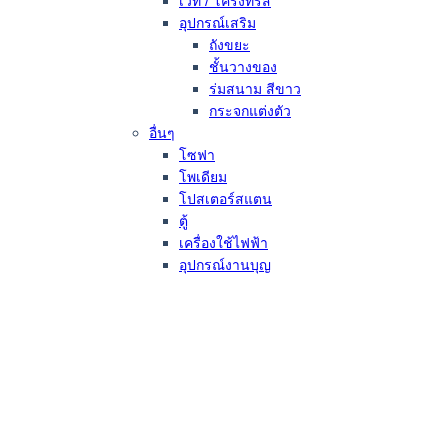
เวที / โครงทรัส
อุปกรณ์เสริม
ถังขยะ
ชั้นวางของ
ร่มสนาม สีขาว
กระจกแต่งตัว
อื่นๆ
โซฟา
โพเดียม
โปสเตอร์สแตน
ตู้
เครื่องใช้ไฟฟ้า
อุปกรณ์งานบุญ