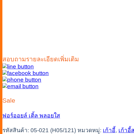
สอบถามรายละเอียดเพิ่มเติม
Sale
ฟอร์ออยล์
เติ้ล
พลอยใส
รหัสสินค้า:
05-021 (H05/121)
หมวดหมู่:
เก้าอี้
,
เก้าอี้