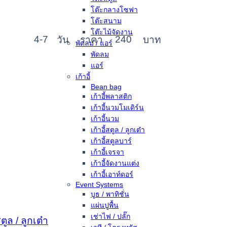
โต๊ะกลางโซฟา
โต๊ะสนาม
โต๊ะไม้จัดงาน
4-7
240
วัน
ราคา
บาท
พัดลม / แอร์
พัดลม
แอร์
เก้าอี้
Bean bag
เก้าอี้พลาสติก
เก้าอี้นวมโมเดิร์น
เก้าอี้นวม
เก้าอี้สตูล / ลูกเต๋า
เก้าอี้สตูลบาร์
เก้าอี้เจรจา
เก้าอี้จัดงานแต่ง
เก้าอี้เอาท์ดอร์
Event Systems
บูธ / พาทิชั่น
แผ่นปูพื้น
เช่าไฟ / ปลั๊ก
สตูล / ลูกเต๋า