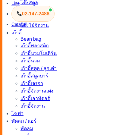
โต๊ะสตูล
Line
โต๊ะกลางโซฟา
02-147-2488
โต๊ะสนาม
Catalog
โต๊ะไม้จัดงาน
เก้าอี้
Bean bag
เก้าอี้พลาสติก
เก้าอี้นวมโมเดิร์น
เก้าอี้นวม
เก้าอี้สตูล / ลูกเต๋า
เก้าอี้สตูลบาร์
เก้าอี้เจรจา
เก้าอี้จัดงานแต่ง
เก้าอี้เอาท์ดอร์
เก้าอี้จัดงาน
โซฟา
พัดลม / แอร์
พัดลม