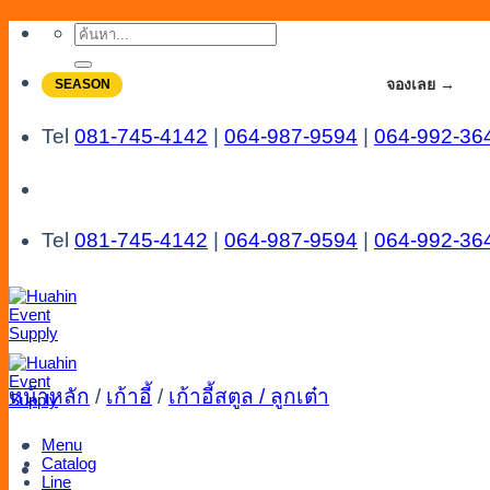
Skip
ค้นหา:
to
content
จองโปรลดสูงสุด 20% ใช้งานเดือน 7-8
จองเลย →
SEASON
Tel
081-745-4142
|
064-987-9594
|
064-992-36
Tel
081-745-4142
|
064-987-9594
|
064-992-36
หน้าหลัก
/
เก้าอี้
/
เก้าอี้สตูล / ลูกเต๋า
Menu
Catalog
Line