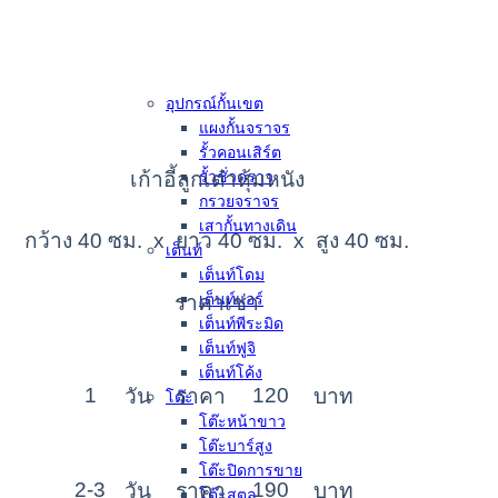
อุปกรณ์กั้นเขต
แผงกั้นจราจร
รั้วคอนเสิร์ต
เก้าอี้ลูกเต๋าหุ้มหนัง
รั้วชั่วคราว
กรวยจราจร
เสากั้นทางเดิน
กว้าง 40 ซม. x ยาว 40 ซม. x สูง 40 ซม.
เต็นท์
เต็นท์โดม
เต็นท์แอร์
ราคาเช่า
เต็นท์พีระมิด
เต็นท์ฟูจิ
เต็นท์โค้ง
1
120
วัน
ราคา
บาท
โต๊ะ
โต๊ะหน้าขาว
โต๊ะบาร์สูง
โต๊ะปิดการขาย
2-3
190
วัน
ราคา
บาท
โต๊ะสตูล