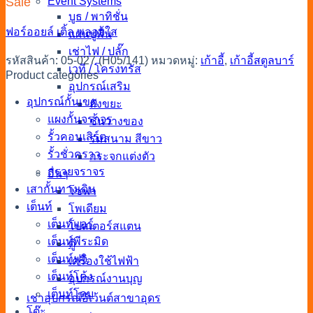
Sale
Event Systems
บูธ / พาทิชั่น
ฟอร์ออยล์
เติ้ล
พลอยใส
แผ่นปูพื้น
เช่าไฟ / ปลั๊ก
รหัสสินค้า:
05-027 (H05/141)
หมวดหมู่:
เก้าอี้
,
เก้าอี้สตูลบาร์
เวที / โครงทรัส
Product categories
อุปกรณ์เสริม
อุปกรณ์กั้นเขต
ถังขยะ
แผงกั้นจราจร
ชั้นวางของ
รั้วคอนเสิร์ต
ร่มสนาม สีขาว
รั้วชั่วคราว
กระจกแต่งตัว
กรวยจราจร
อื่นๆ
เสากั้นทางเดิน
โซฟา
เต็นท์
โพเดียม
เต็นท์แอร์
โปสเตอร์สแตน
เต็นท์พีระมิด
ตู้
เต็นท์ฟูจิ
เครื่องใช้ไฟฟ้า
เต็นท์โค้ง
อุปกรณ์งานบุญ
เต็นท์โดม
เช่าอุปกรณ์อีเว้นต์สาขาอุดร
โต๊ะ