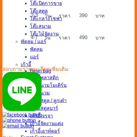
โต๊ะปิดการขาย
โต๊ะสตูล
2-3
390
วัน
ราคา
บาท
โต๊ะกลางโซฟา
โต๊ะสนาม
โต๊ะไม้จัดงาน
4-7
490
วัน
ราคา
บาท
พัดลม / แอร์
พัดลม
แอร์
เก้าอี้
สอบถามรายละเอียดเพิ่มเติม
Bean bag
เก้าอี้พลาสติก
เก้าอี้นวมโมเดิร์น
เก้าอี้นวม
เก้าอี้สตูล / ลูกเต๋า
เก้าอี้สตูลบาร์
เก้าอี้เจรจา
เก้าอี้จัดงานแต่ง
เก้าอี้เอาท์ดอร์