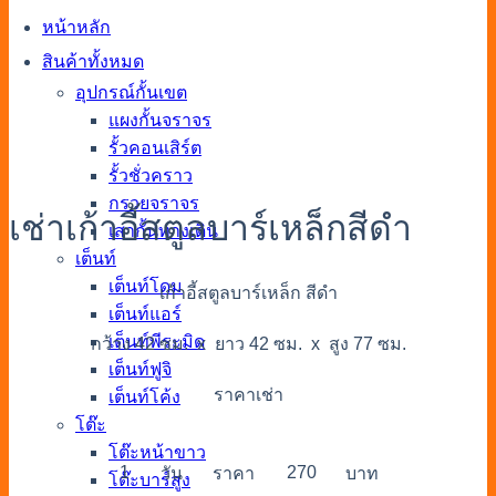
หน้าหลัก
สินค้าทั้งหมด
อุปกรณ์กั้นเขต
แผงกั้นจราจร
รั้วคอนเสิร์ต
รั้วชั่วคราว
กรวยจราจร
เช่าเก้าอี้สตูลบาร์เหล็กสีดำ
เสากั้นทางเดิน
เต็นท์
เต็นท์โดม
เก้าอี้สตูลบาร์เหล็ก สีดำ
เต็นท์แอร์
เต็นท์พีระมิด
กว้าง 42 ซม. x ยาว 42 ซม. x สูง 77 ซม.
เต็นท์ฟูจิ
ราคาเช่า
เต็นท์โค้ง
โต๊ะ
โต๊ะหน้าขาว
1
270
วัน
ราคา
บาท
โต๊ะบาร์สูง