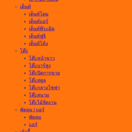
เต็นท์
เต็นท์โดม
เต็นท์แอร์
เต็นท์พีระมิด
เต็นท์ฟูจิ
เต็นท์โค้ง
โต๊ะ
โต๊ะหน้าขาว
โต๊ะบาร์สูง
โต๊ะปิดการขาย
โต๊ะสตูล
โต๊ะกลางโซฟา
โต๊ะสนาม
โต๊ะไม้จัดงาน
พัดลม / แอร์
พัดลม
แอร์
เก้าอี้