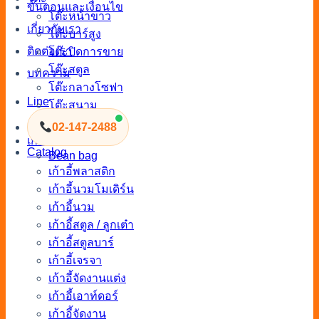
ขั้นตอนและเงื่อนไข
โต๊ะหน้าขาว
เกี่ยวกับเรา
โต๊ะบาร์สูง
ติดต่อเรา
โต๊ะปิดการขาย
โต๊ะสตูล
บทความ
โต๊ะกลางโซฟา
Line
โต๊ะสนาม
โต๊ะไม้จัดงาน
02-147-2488
เก้าอี้
Catalog
Bean bag
เก้าอี้พลาสติก
เก้าอี้นวมโมเดิร์น
เก้าอี้นวม
เก้าอี้สตูล / ลูกเต๋า
เก้าอี้สตูลบาร์
เก้าอี้เจรจา
เก้าอี้จัดงานแต่ง
เก้าอี้เอาท์ดอร์
เก้าอี้จัดงาน