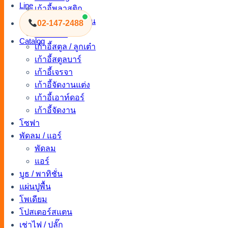
Line
เก้าอี้พลาสติก
เก้าอี้นวมโมเดิร์น
02-147-2488
เก้าอี้นวม
Catalog
เก้าอี้สตูล / ลูกเต๋า
เก้าอี้สตูลบาร์
เก้าอี้เจรจา
เก้าอี้จัดงานแต่ง
เก้าอี้เอาท์ดอร์
เก้าอี้จัดงาน
โซฟา
พัดลม / แอร์
พัดลม
แอร์
บูธ / พาทิชั่น
แผ่นปูพื้น
โพเดียม
โปสเตอร์สแตน
เช่าไฟ / ปลั๊ก