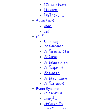
โต๊ะกลางโซฟา
โต๊ะสนาม
โต๊ะไม้จัดงาน
พัดลม / แอร์
พัดลม
แอร์
เก้าอี้
Bean bag
เก้าอี้พลาสติก
เก้าอี้นวมโมเดิร์น
เก้าอี้นวม
เก้าอี้สตูล / ลูกเต๋า
เก้าอี้สตูลบาร์
เก้าอี้เจรจา
เก้าอี้จัดงานแต่ง
เก้าอี้เอาท์ดอร์
Event Systems
บูธ / พาทิชั่น
แผ่นปูพื้น
เช่าไฟ / ปลั๊ก