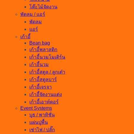
โต๊ะไม้จัดงาน
พัดลม / แอร์
พัดลม
แอร์
เก้าอี้
Bean bag
เก้าอี้พลาสติก
เก้าอี้นวมโมเดิร์น
เก้าอี้นวม
เก้าอี้สตูล / ลูกเต๋า
เก้าอี้สตูลบาร์
เก้าอี้เจรจา
เก้าอี้จัดงานแต่ง
เก้าอี้เอาท์ดอร์
Event Systems
บูธ / พาทิชั่น
แผ่นปูพื้น
เช่าไฟ / ปลั๊ก