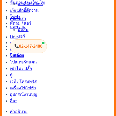
ขั้นตอนและเงื่อนไข
เก้าอี้เอาท์ดอร์
เก้าอี้จัดงาน
เกี่ยวกับเรา
โซฟา
ติดต่อเรา
พัดลม / แอร์
บทความ
พัดลม
แอร์
Line
บูธ / พาทิชั่น
02-147-2488
แผ่นปูพื้น
Catalog
โพเดียม
โปสเตอร์สแตน
เช่าไฟ / ปลั๊ก
ตู้
เวที / โครงทรัส
เครื่องใช้ไฟฟ้า
อุปกรณ์งานบุญ
อื่นๆ
คำอธิบาย