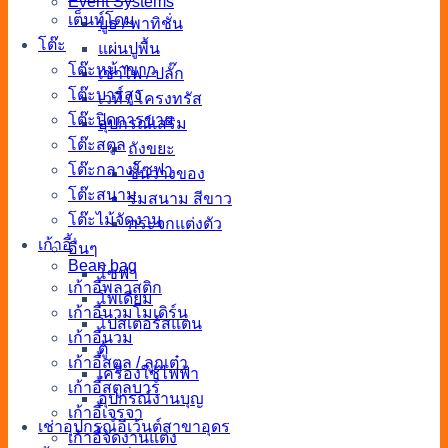
Event Systems
เต็นท์โดม
บูธ / พาทิชั่น
โต๊ะ
แผ่นปูพื้น
โต๊ะหน้าขาว
เช่าไฟ / ปลั๊ก
โต๊ะบาร์สูง
เวที / โครงทรัส
โต๊ะปิดการขาย
อุปกรณ์เสริม
โต๊ะสตูล
ถังขยะ
โต๊ะกลางโซฟา
ชั้นวางของ
โต๊ะสนาม
ร่มสนาม สีขาว
โต๊ะไม้จัดงาน
กระจกแต่งตัว
เก้าอี้
อื่นๆ
Bean bag
โซฟา
เก้าอี้พลาสติก
โพเดียม
เก้าอี้นวมโมเดิร์น
โปสเตอร์สแตน
เก้าอี้นวม
ตู้
เก้าอี้สตูล / ลูกเต๋า
เครื่องใช้ไฟฟ้า
เก้าอี้สตูลบาร์
อุปกรณ์งานบุญ
เก้าอี้เจรจา
เช่าอุปกรณ์อีเว้นต์สาขาอุดร
เก้าอี้จัดงานแต่ง