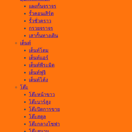
แผงกั้นจราจร
รั้วคอนเสิร์ต
รั้วชั่วคราว
กรวยจราจร
เสากั้นทางเดิน
เต็นท์
เต็นท์โดม
เต็นท์แอร์
เต็นท์พีระมิด
เต็นท์ฟูจิ
เต็นท์โค้ง
โต๊ะ
โต๊ะหน้าขาว
โต๊ะบาร์สูง
โต๊ะปิดการขาย
โต๊ะสตูล
โต๊ะกลางโซฟา
โต๊ะสนาม