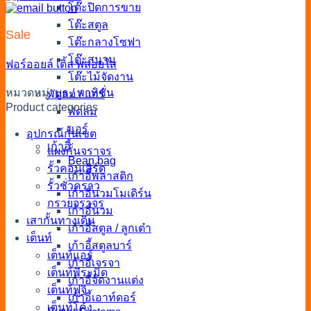
โต๊ะปิดการขาย
โต๊ะสตูล
Sale
โต๊ะกลางโซฟา
โต๊ะสนาม
ฟอร์ออยล์
เติ้ล
พลอยใส
โต๊ะไม้จัดงาน
หมวดหมู่:
บูธ / พาทิชั่น
พัดลม / แอร์
Product categories
พัดลม
แอร์
อุปกรณ์กั้นเขต
เก้าอี้
แผงกั้นจราจร
Bean bag
รั้วคอนเสิร์ต
เก้าอี้พลาสติก
รั้วชั่วคราว
เก้าอี้นวมโมเดิร์น
กรวยจราจร
เก้าอี้นวม
เสากั้นทางเดิน
เก้าอี้สตูล / ลูกเต๋า
เต็นท์
เก้าอี้สตูลบาร์
เต็นท์แอร์
เก้าอี้เจรจา
เต็นท์พีระมิด
เก้าอี้จัดงานแต่ง
เต็นท์ฟูจิ
เก้าอี้เอาท์ดอร์
เต็นท์โค้ง