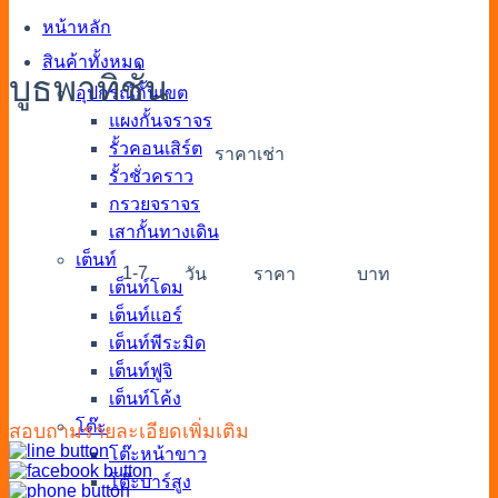
หน้าหลัก
สินค้าทั้งหมด
บูธพาทิชั่น
อุปกรณ์กั้นเขต
แผงกั้นจราจร
รั้วคอนเสิร์ต
ราคาเช่า
รั้วชั่วคราว
กรวยจราจร
เสากั้นทางเดิน
เต็นท์
1-7
วัน
ราคา
บาท
เต็นท์โดม
เต็นท์แอร์
เต็นท์พีระมิด
เต็นท์ฟูจิ
เต็นท์โค้ง
โต๊ะ
สอบถามรายละเอียดเพิ่มเติม
โต๊ะหน้าขาว
โต๊ะบาร์สูง