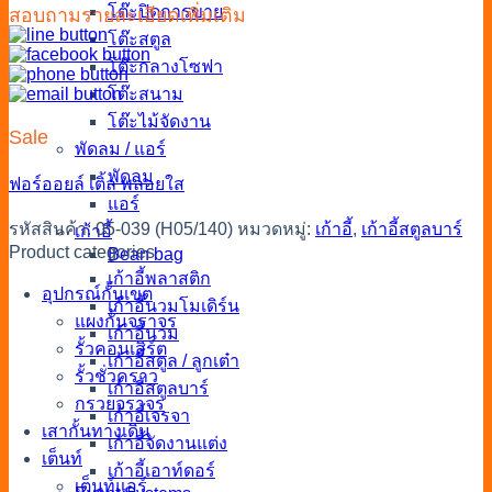
โต๊ะปิดการขาย
สอบถามรายละเอียดเพิ่มเติม
โต๊ะสตูล
โต๊ะกลางโซฟา
โต๊ะสนาม
โต๊ะไม้จัดงาน
Sale
พัดลม / แอร์
พัดลม
ฟอร์ออยล์
เติ้ล
พลอยใส
แอร์
รหัสสินค้า:
05-039 (H05/140)
หมวดหมู่:
เก้าอี้
,
เก้าอี้สตูลบาร์
เก้าอี้
Product categories
Bean bag
เก้าอี้พลาสติก
อุปกรณ์กั้นเขต
เก้าอี้นวมโมเดิร์น
แผงกั้นจราจร
เก้าอี้นวม
รั้วคอนเสิร์ต
เก้าอี้สตูล / ลูกเต๋า
รั้วชั่วคราว
เก้าอี้สตูลบาร์
กรวยจราจร
เก้าอี้เจรจา
เสากั้นทางเดิน
เก้าอี้จัดงานแต่ง
เต็นท์
เก้าอี้เอาท์ดอร์
เต็นท์แอร์