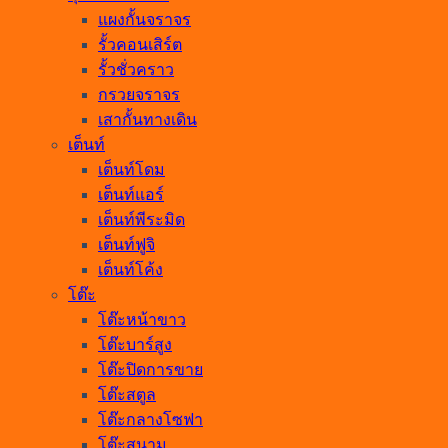
แผงกั้นจราจร
รั้วคอนเสิร์ต
รั้วชั่วคราว
กรวยจราจร
เสากั้นทางเดิน
เต็นท์
เต็นท์โดม
เต็นท์แอร์
เต็นท์พีระมิด
เต็นท์ฟูจิ
เต็นท์โค้ง
โต๊ะ
โต๊ะหน้าขาว
โต๊ะบาร์สูง
โต๊ะปิดการขาย
โต๊ะสตูล
โต๊ะกลางโซฟา
โต๊ะสนาม