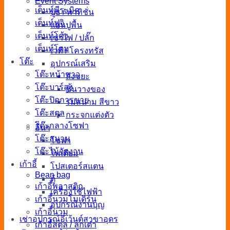
Event Systems
เต็นท์พีระมิด
บูธ / พาทิชั่น
เต็นท์ฟูจิ
แผ่นปูพื้น
เต็นท์โค้ง
เช่าไฟ / ปลั๊ก
เต็นท์โดม
เวที / โครงทรัส
โต๊ะ
อุปกรณ์เสริม
โต๊ะหน้าขาว
ถังขยะ
โต๊ะบาร์สูง
ชั้นวางของ
โต๊ะปิดการขาย
ร่มสนาม สีขาว
โต๊ะสตูล
กระจกแต่งตัว
โต๊ะกลางโซฟา
อื่นๆ
โต๊ะสนาม
โซฟา
โต๊ะไม้จัดงาน
โพเดียม
เก้าอี้
โปสเตอร์สแตน
Bean bag
ตู้
เก้าอี้พลาสติก
เครื่องใช้ไฟฟ้า
เก้าอี้นวมโมเดิร์น
อุปกรณ์งานบุญ
เก้าอี้นวม
เช่าอุปกรณ์อีเว้นต์สาขาอุดร
เก้าอี้สตูล / ลูกเต๋า