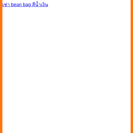
เช่า bean bag สีน้ำเงิน