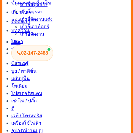
ขั้นตอนและเงื่อนไข
เก้าอี้สตูลบาร์
เก้าอี้เจรจา
เกี่ยวกับเรา
เก้าอี้จัดงานแต่ง
ติดต่อเรา
เก้าอี้เอาท์ดอร์
บทความ
เก้าอี้จัดงาน
โซฟา
Line
พัดลม / แอร์
📞
02-147-2488
พัดลม
Catalog
แอร์
บูธ / พาทิชั่น
แผ่นปูพื้น
โพเดียม
โปสเตอร์สแตน
เช่าไฟ / ปลั๊ก
ตู้
เวที / โครงทรัส
เครื่องใช้ไฟฟ้า
อุปกรณ์งานบุญ