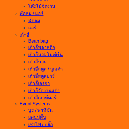
โต๊ะไม้จัดงาน
พัดลม / แอร์
พัดลม
แอร์
เก้าอี้
Bean bag
เก้าอี้พลาสติก
เก้าอี้นวมโมเดิร์น
เก้าอี้นวม
เก้าอี้สตูล / ลูกเต๋า
เก้าอี้สตูลบาร์
เก้าอี้เจรจา
เก้าอี้จัดงานแต่ง
เก้าอี้เอาท์ดอร์
Event Systems
บูธ / พาทิชั่น
แผ่นปูพื้น
เช่าไฟ / ปลั๊ก