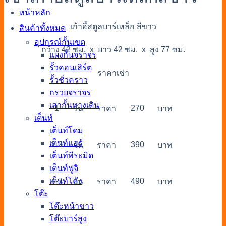
หน้าหลัก
เก้าอี้สตูลบาร์เหล็ก สีขาว
สินค้าทั้งหมด
อุปกรณ์กั้นเขต
กว้าง 42 ซม. x ยาว 42 ซม. x สูง 77 ซม.
แผงกั้นจราจร
รั้วคอนเสิร์ต
ราคาเช่า
รั้วชั่วคราว
กรวยจราจร
เสากั้นทางเดิน
1
270
วัน
ราคา
บาท
เต็นท์
เต็นท์โดม
เต็นท์แอร์
2-3
390
วัน
ราคา
บาท
เต็นท์พีระมิด
เต็นท์ฟูจิ
4-7
490
เต็นท์โค้ง
วัน
ราคา
บาท
โต๊ะ
โต๊ะหน้าขาว
โต๊ะบาร์สูง