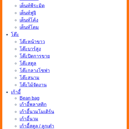
เต็นท์พีระมิด
เต็นท์ฟูจิ
เต็นท์โค้ง
เต็นท์โดม
โต๊ะ
โต๊ะหน้าขาว
โต๊ะบาร์สูง
โต๊ะปิดการขาย
โต๊ะสตูล
โต๊ะกลางโซฟา
โต๊ะสนาม
โต๊ะไม้จัดงาน
เก้าอี้
Bean bag
เก้าอี้พลาสติก
เก้าอี้นวมโมเดิร์น
เก้าอี้นวม
เก้าอี้สตูล / ลูกเต๋า