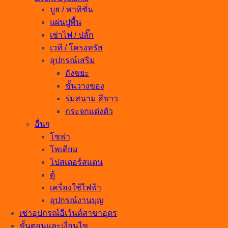
บูธ / พาทิชั่น
แผ่นปูพื้น
เช่าไฟ / ปลั๊ก
เวที / โครงทรัส
อุปกรณ์เสริม
ถังขยะ
ชั้นวางของ
ร่มสนาม สีขาว
กระจกแต่งตัว
อื่นๆ
โซฟา
โพเดียม
โปสเตอร์สแตน
ตู้
เครื่องใช้ไฟฟ้า
อุปกรณ์งานบุญ
เช่าอุปกรณ์อีเว้นต์สาขาอุดร
ขั้นตอนและเงื่อนไข