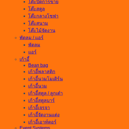
โต๊ะปิดการขาย
โต๊ะสตูล
โต๊ะกลางโซฟา
โต๊ะสนาม
โต๊ะไม้จัดงาน
พัดลม / แอร์
พัดลม
แอร์
เก้าอี้
Bean bag
เก้าอี้พลาสติก
เก้าอี้นวมโมเดิร์น
เก้าอี้นวม
เก้าอี้สตูล / ลูกเต๋า
เก้าอี้สตูลบาร์
เก้าอี้เจรจา
เก้าอี้จัดงานแต่ง
เก้าอี้เอาท์ดอร์
Event Systems