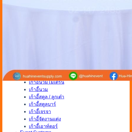
โต๊ะปิดการขาย
โต๊ะสตูล
โต๊ะกลางโซฟา
โต๊ะสนาม
โต๊ะไม้จัดงาน
พัดลม / แอร์
พัดลม
แอร์
เก้าอี้
Bean bag
เก้าอี้พลาสติก
เก้าอี้นวมโมเดิร์น
เก้าอี้นวม
เก้าอี้สตูล / ลูกเต๋า
เก้าอี้สตูลบาร์
เก้าอี้เจรจา
เก้าอี้จัดงานแต่ง
เก้าอี้เอาท์ดอร์