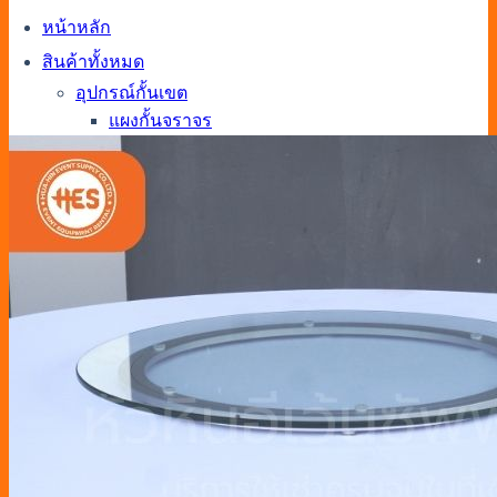
หน้าหลัก
สินค้าทั้งหมด
อุปกรณ์กั้นเขต
แผงกั้นจราจร
รั้วคอนเสิร์ต
รั้วชั่วคราว
กรวยจราจร
เสากั้นทางเดิน
เต็นท์
เต็นท์โดม
เต็นท์แอร์
เต็นท์พีระมิด
เต็นท์ฟูจิ
เต็นท์โค้ง
โต๊ะ
โต๊ะหน้าขาว
โต๊ะบาร์สูง