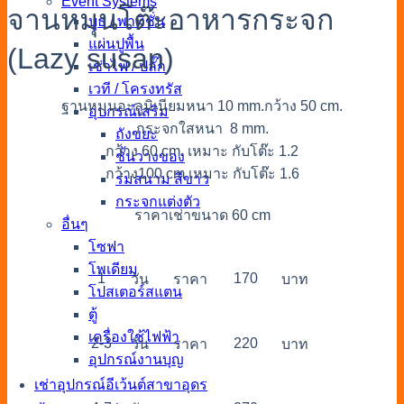
Event Systems
จานหมุนโต๊ะอาหารกระจก
บูธ / พาทิชั่น
แผ่นปูพื้น
(Lazy susan)
เช่าไฟ / ปลั๊ก
เวที / โครงทรัส
ฐานหมุนอะลูมิเนียมหนา 10 mm.กว้าง 50 cm.
อุปกรณ์เสริม
กระจกใสหนา 8 mm.
ถังขยะ
กว้าง 60 cm. เหมาะ กับโต๊ะ 1.2
ชั้นวางของ
กว้าง100 cm เหมาะ กับโต๊ะ 1.6
ร่มสนาม สีขาว
กระจกแต่งตัว
ราคาเช่าขนาด 60 cm
อื่นๆ
โซฟา
โพเดียม
1
170
วัน
ราคา
บาท
โปสเตอร์สแตน
ตู้
เครื่องใช้ไฟฟ้า
2-3
220
วัน
ราคา
บาท
อุปกรณ์งานบุญ
เช่าอุปกรณ์อีเว้นต์สาขาอุดร