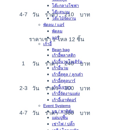
โต๊ะกลางโซฟา
โต๊ะสนาม
4-7
210
วัน
ราคา
บาท
โต๊ะไม้จัดงาน
พัดลม / แอร์
พัดลม
แอร์
ราคาเช่า 1 โหล 12 ชิ้น
เก้าอี้
Bean bag
เก้าอี้พลาสติก
เก้าอี้นวมโมเดิร์น
1
240
วัน
ราคา
บาท
เก้าอี้นวม
เก้าอี้สตูล / ลูกเต๋า
เก้าอี้สตูลบาร์
เก้าอี้เจรจา
2-3
300
วัน
ราคา
บาท
เก้าอี้จัดงานแต่ง
เก้าอี้เอาท์ดอร์
Event Systems
บูธ / พาทิชั่น
4-7
360
วัน
ราคา
บาท
แผ่นปูพื้น
เช่าไฟ / ปลั๊ก