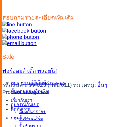
สอบถามรายละเอียดเพิ่มเติม
Sale
ฟอร์ออยล์
เติ้ล
พลอยใส
เช่าอุปกรณ์อีเว้นต์สาขาอุดร
รหัสสินค้า:
99-023 (H99/011)
หมวดหมู่:
อื่นๆ
ขั้นตอนและเงื่อนไข
Product categories
เกี่ยวกับเรา
อุปกรณ์กั้นเขต
ติดต่อเรา
แผงกั้นจราจร
บทความ
รั้วคอนเสิร์ต
รั้วชั่วคราว