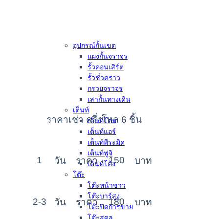
อุปกรณ์กั้นเขต
แผงกั้นจราจร
รั้วคอนเสิร์ต
รั้วชั่วคราว
กรวยจราจร
เสากั้นทางเดิน
เต็นท์
ราคาเช่า ครึ่งโหล 6 ชิ้น
เต็นท์โดม
เต็นท์แอร์
เต็นท์พีระมิด
เต็นท์ฟูจิ
1
150
วัน
ราคา
บาท
เต็นท์โค้ง
โต๊ะ
โต๊ะหน้าขาว
โต๊ะบาร์สูง
2-3
180
วัน
ราคา
บาท
โต๊ะปิดการขาย
โต๊ะสตูล