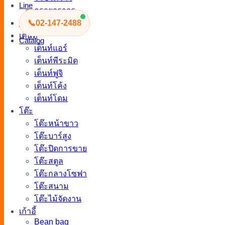
Line
กรวยจราจร
เสากั้นทางเดิน
📞
02-147-2488
เต็นท์
Catalog
เต็นท์แอร์
เต็นท์พีระมิด
เต็นท์ฟูจิ
เต็นท์โค้ง
เต็นท์โดม
โต๊ะ
โต๊ะหน้าขาว
โต๊ะบาร์สูง
โต๊ะปิดการขาย
โต๊ะสตูล
โต๊ะกลางโซฟา
โต๊ะสนาม
โต๊ะไม้จัดงาน
เก้าอี้
Bean bag