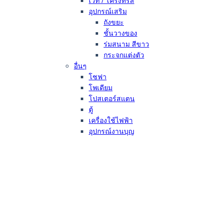
เวที / โครงทรัส
อุปกรณ์เสริม
ถังขยะ
ชั้นวางของ
ร่มสนาม สีขาว
กระจกแต่งตัว
อื่นๆ
โซฟา
โพเดียม
โปสเตอร์สแตน
ตู้
เครื่องใช้ไฟฟ้า
อุปกรณ์งานบุญ