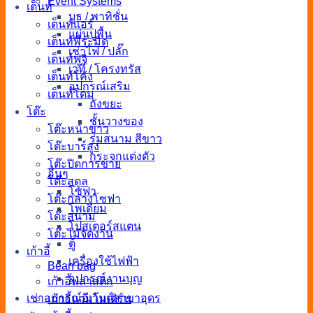
Event Systems
เต็นท์
บูธ / พาทิชั่น
เต็นท์แอร์
แผ่นปูพื้น
เต็นท์พีระมิด
เช่าไฟ / ปลั๊ก
เต็นท์ฟูจิ
เวที / โครงทรัส
เต็นท์โค้ง
อุปกรณ์เสริม
เต็นท์โดม
ถังขยะ
โต๊ะ
ชั้นวางของ
โต๊ะหน้าขาว
ร่มสนาม สีขาว
โต๊ะบาร์สูง
กระจกแต่งตัว
โต๊ะปิดการขาย
อื่นๆ
โต๊ะสตูล
โซฟา
โต๊ะกลางโซฟา
โพเดียม
โต๊ะสนาม
โปสเตอร์สแตน
โต๊ะไม้จัดงาน
ตู้
เก้าอี้
เครื่องใช้ไฟฟ้า
Bean bag
อุปกรณ์งานบุญ
เก้าอี้พลาสติก
เช่าอุปกรณ์อีเว้นต์สาขาอุดร
เก้าอี้นวมโมเดิร์น