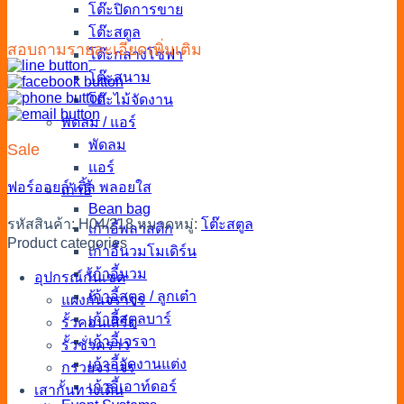
โต๊ะปิดการขาย
โต๊ะสตูล
สอบถามรายละเอียดเพิ่มเติม
โต๊ะกลางโซฟา
โต๊ะสนาม
โต๊ะไม้จัดงาน
พัดลม / แอร์
พัดลม
Sale
แอร์
ฟอร์ออยล์
เติ้ล
พลอยใส
เก้าอี้
Bean bag
รหัสสินค้า:
H04/218
หมวดหมู่:
โต๊ะสตูล
เก้าอี้พลาสติก
Product categories
เก้าอี้นวมโมเดิร์น
เก้าอี้นวม
อุปกรณ์กั้นเขต
เก้าอี้สตูล / ลูกเต๋า
แผงกั้นจราจร
เก้าอี้สตูลบาร์
รั้วคอนเสิร์ต
เก้าอี้เจรจา
รั้วชั่วคราว
เก้าอี้จัดงานแต่ง
กรวยจราจร
เก้าอี้เอาท์ดอร์
เสากั้นทางเดิน