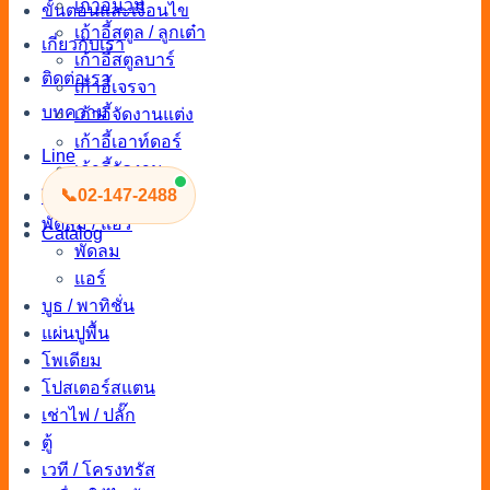
เก้าอี้นวม
ขั้นตอนและเงื่อนไข
เก้าอี้สตูล / ลูกเต๋า
เกี่ยวกับเรา
เก้าอี้สตูลบาร์
ติดต่อเรา
เก้าอี้เจรจา
บทความ
เก้าอี้จัดงานแต่ง
เก้าอี้เอาท์ดอร์
Line
เก้าอี้จัดงาน
📞
02-147-2488
โซฟา
พัดลม / แอร์
Catalog
พัดลม
แอร์
บูธ / พาทิชั่น
แผ่นปูพื้น
โพเดียม
โปสเตอร์สแตน
เช่าไฟ / ปลั๊ก
ตู้
เวที / โครงทรัส