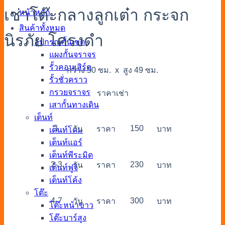
เช่าโต๊ะกลางลูกเต๋า กระจก
หน้าหลัก
สินค้าทั้งหมด
นิรภัย โครงดำ
อุปกรณ์กั้นเขต
แผงกั้นจราจร
รั้วคอนเสิร์ต
กว้าง 50 ซม. x สูง 49 ซม.
รั้วชั่วคราว
กรวยจราจร
ราคาเช่า
เสากั้นทางเดิน
เต็นท์
1
150
วัน
ราคา
บาท
เต็นท์โดม
เต็นท์แอร์
เต็นท์พีระมิด
2-3
230
วัน
ราคา
บาท
เต็นท์ฟูจิ
เต็นท์โค้ง
โต๊ะ
4-7
300
วัน
ราคา
บาท
โต๊ะหน้าขาว
โต๊ะบาร์สูง