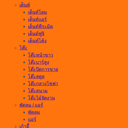
เต็นท์
เต็นท์โดม
เต็นท์แอร์
เต็นท์พีระมิด
เต็นท์ฟูจิ
เต็นท์โค้ง
โต๊ะ
โต๊ะหน้าขาว
โต๊ะบาร์สูง
โต๊ะปิดการขาย
โต๊ะสตูล
โต๊ะกลางโซฟา
โต๊ะสนาม
โต๊ะไม้จัดงาน
พัดลม / แอร์
พัดลม
แอร์
เก้าอี้