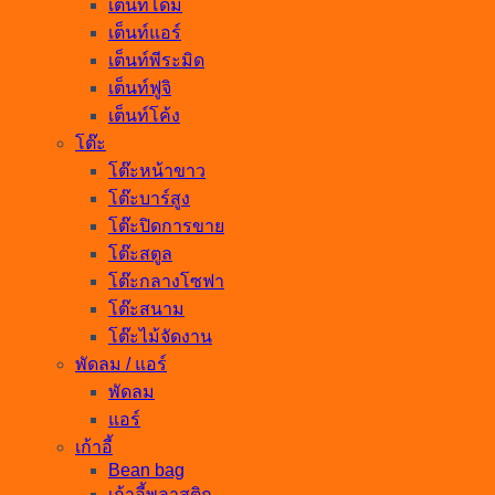
เต็นท์โดม
เต็นท์แอร์
เต็นท์พีระมิด
เต็นท์ฟูจิ
เต็นท์โค้ง
โต๊ะ
โต๊ะหน้าขาว
โต๊ะบาร์สูง
โต๊ะปิดการขาย
โต๊ะสตูล
โต๊ะกลางโซฟา
โต๊ะสนาม
โต๊ะไม้จัดงาน
พัดลม / แอร์
พัดลม
แอร์
เก้าอี้
Bean bag
เก้าอี้พลาสติก