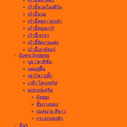
เก้าอี้นวมโมเดิร์น
เก้าอี้นวม
เก้าอี้สตูล / ลูกเต๋า
เก้าอี้สตูลบาร์
เก้าอี้เจรจา
เก้าอี้จัดงานแต่ง
เก้าอี้เอาท์ดอร์
Event Systems
บูธ / พาทิชั่น
แผ่นปูพื้น
เช่าไฟ / ปลั๊ก
เวที / โครงทรัส
อุปกรณ์เสริม
ถังขยะ
ชั้นวางของ
ร่มสนาม สีขาว
กระจกแต่งตัว
อื่นๆ