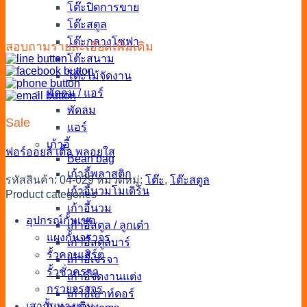
โต๊ะปิดการขาย
โต๊ะสตูล
โต๊ะกลางโซฟา
สอบถามรายละเอียดเพิ่มเติม
โต๊ะสนาม
โต๊ะไม้จัดงาน
พัดลม / แอร์
พัดลม
Sale
แอร์
เก้าอี้
ฟอร์ออยล์
เติ้ล
พลอยใส
Bean bag
เก้าอี้พลาสติก
รหัสสินค้า:
04-029
หมวดหมู่:
โต๊ะ
,
โต๊ะสตูล
เก้าอี้นวมโมเดิร์น
Product categories
เก้าอี้นวม
อุปกรณ์กั้นเขต
เก้าอี้สตูล / ลูกเต๋า
แผงกั้นจราจร
เก้าอี้สตูลบาร์
รั้วคอนเสิร์ต
เก้าอี้เจรจา
รั้วชั่วคราว
เก้าอี้จัดงานแต่ง
กรวยจราจร
เก้าอี้เอาท์ดอร์
เสากั้นทางเดิน