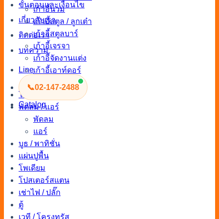
ขั้นตอนและเงื่อนไข
เก้าอี้นวม
เกี่ยวกับเรา
เก้าอี้สตูล / ลูกเต๋า
เก้าอี้สตูลบาร์
ติดต่อเรา
เก้าอี้เจรจา
บทความ
เก้าอี้จัดงานแต่ง
Line
เก้าอี้เอาท์ดอร์
เก้าอี้จัดงาน
📞
02-147-2488
โซฟา
Catalog
พัดลม / แอร์
พัดลม
แอร์
บูธ / พาทิชั่น
แผ่นปูพื้น
โพเดียม
โปสเตอร์สแตน
เช่าไฟ / ปลั๊ก
ตู้
เวที / โครงทรัส