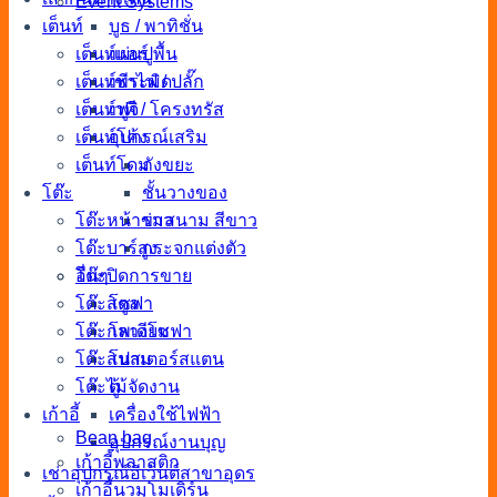
Event Systems
เต็นท์
บูธ / พาทิชั่น
เต็นท์แอร์
แผ่นปูพื้น
เต็นท์พีระมิด
เช่าไฟ / ปลั๊ก
เต็นท์ฟูจิ
เวที / โครงทรัส
เต็นท์โค้ง
อุปกรณ์เสริม
เต็นท์โดม
ถังขยะ
โต๊ะ
ชั้นวางของ
โต๊ะหน้าขาว
ร่มสนาม สีขาว
โต๊ะบาร์สูง
กระจกแต่งตัว
โต๊ะปิดการขาย
อื่นๆ
โต๊ะสตูล
โซฟา
โต๊ะกลางโซฟา
โพเดียม
โต๊ะสนาม
โปสเตอร์สแตน
โต๊ะไม้จัดงาน
ตู้
เก้าอี้
เครื่องใช้ไฟฟ้า
Bean bag
อุปกรณ์งานบุญ
เก้าอี้พลาสติก
เช่าอุปกรณ์อีเว้นต์สาขาอุดร
เก้าอี้นวมโมเดิร์น