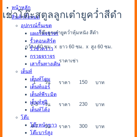
หน้าหลัก
เช่าโต๊ะสตูลลูกเต๋ายูคว่ำสีดำ
สินค้าทั้งหมด
อุปกรณ์กั้นเขต
โต๊ะลูกเต๋ายูคว่ำหุ้มหนัง สีดำ
แผงกั้นจราจร
รั้วคอนเสิร์ต
กว้าง 60 ซม. x ยาว 60 ซม. x สูง 60 ซม.
รั้วชั่วคราว
กรวยจราจร
ราคาเช่า
เสากั้นทางเดิน
เต็นท์
เต็นท์โดม
1
150
วัน
ราคา
บาท
เต็นท์แอร์
เต็นท์พีระมิด
เต็นท์ฟูจิ
2-3
230
วัน
ราคา
บาท
เต็นท์โค้ง
โต๊ะ
โต๊ะหน้าขาว
4-7
300
วัน
ราคา
บาท
โต๊ะบาร์สูง