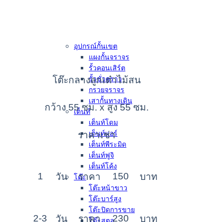
อุปกรณ์กั้นเขต
แผงกั้นจราจร
รั้วคอนเสิร์ต
โต๊ะกลางลูกเต๋าไม้สน
รั้วชั่วคราว
กรวยจราจร
เสากั้นทางเดิน
กว้าง 55 ซม. x สูง 55 ซม.
เต็นท์
เต็นท์โดม
เต็นท์แอร์
ราคาเช่า
เต็นท์พีระมิด
เต็นท์ฟูจิ
เต็นท์โค้ง
1
150
วัน
ราคา
บาท
โต๊ะ
โต๊ะหน้าขาว
โต๊ะบาร์สูง
โต๊ะปิดการขาย
2-3
230
วัน
ราคา
บาท
โต๊ะสตูล