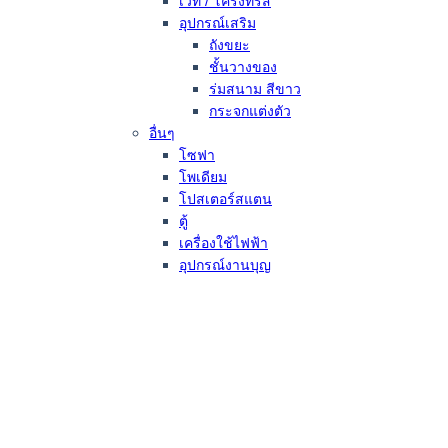
เวที / โครงทรัส
อุปกรณ์เสริม
ถังขยะ
ชั้นวางของ
ร่มสนาม สีขาว
กระจกแต่งตัว
อื่นๆ
โซฟา
โพเดียม
โปสเตอร์สแตน
ตู้
เครื่องใช้ไฟฟ้า
อุปกรณ์งานบุญ