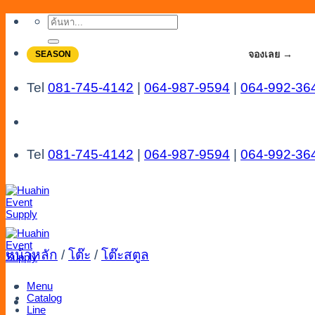
Skip
ค้นหา:
to
content
จองโปรลดสูงสุด 20% ใช้งานเดือน 7-8
จองเลย →
SEASON
Tel
081-745-4142
|
064-987-9594
|
064-992-36
Tel
081-745-4142
|
064-987-9594
|
064-992-36
หน้าหลัก
/
โต๊ะ
/
โต๊ะสตูล
Menu
Catalog
Line