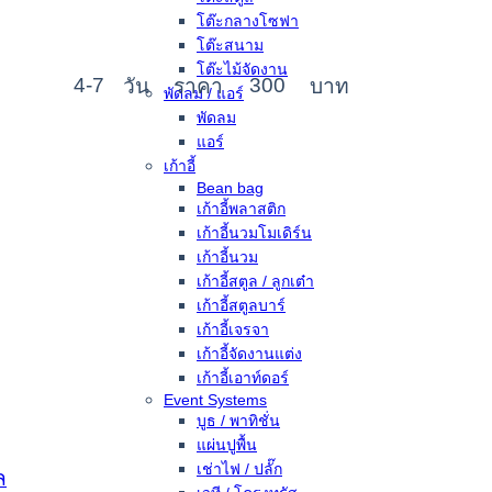
โต๊ะกลางโซฟา
โต๊ะสนาม
โต๊ะไม้จัดงาน
4-7
300
วัน
ราคา
บาท
พัดลม / แอร์
พัดลม
แอร์
เก้าอี้
Bean bag
เก้าอี้พลาสติก
เก้าอี้นวมโมเดิร์น
เก้าอี้นวม
เก้าอี้สตูล / ลูกเต๋า
เก้าอี้สตูลบาร์
เก้าอี้เจรจา
เก้าอี้จัดงานแต่ง
เก้าอี้เอาท์ดอร์
Event Systems
บูธ / พาทิชั่น
แผ่นปูพื้น
เช่าไฟ / ปลั๊ก
ล