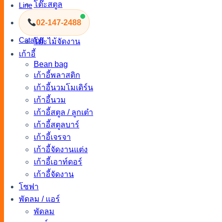
โต๊ะสตูล
Line
โต๊ะกลางโซฟา
02-147-2488
โต๊ะสนาม
Catalog
โต๊ะไม้จัดงาน
เก้าอี้
Bean bag
เก้าอี้พลาสติก
เก้าอี้นวมโมเดิร์น
เก้าอี้นวม
เก้าอี้สตูล / ลูกเต๋า
เก้าอี้สตูลบาร์
เก้าอี้เจรจา
เก้าอี้จัดงานแต่ง
เก้าอี้เอาท์ดอร์
เก้าอี้จัดงาน
โซฟา
พัดลม / แอร์
พัดลม