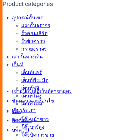
Product categories
อุปกรณ์กั้นเขต
แผงกั้นจราจร
รั้วคอนเสิร์ต
รั้วชั่วคราว
กรวยจราจร
เสากั้นทางเดิน
เต็นท์
เต็นท์แอร์
เต็นท์พีระมิด
เต็นท์ฟูจิ
เช่าอุปกรณ์อีเว้นต์สาขาอุดร
เต็นท์โค้ง
ขั้นตอนและเงื่อนไข
เต็นท์โดม
เกี่ยวกับเรา
โต๊ะ
โต๊ะหน้าขาว
ติดต่อเรา
โต๊ะบาร์สูง
บทความ
โต๊ะปิดการขาย