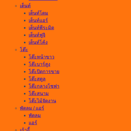
เต็นท์
เต็นท์โดม
เต็นท์แอร์
เต็นท์พีระมิด
เต็นท์ฟูจิ
เต็นท์โค้ง
โต๊ะ
โต๊ะหน้าขาว
โต๊ะบาร์สูง
โต๊ะปิดการขาย
โต๊ะสตูล
โต๊ะกลางโซฟา
โต๊ะสนาม
โต๊ะไม้จัดงาน
พัดลม / แอร์
พัดลม
แอร์
เก้าอี้