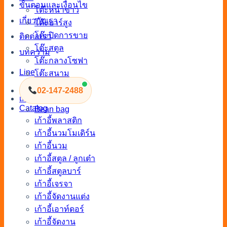
ขั้นตอนและเงื่อนไข
โต๊ะหน้าขาว
เกี่ยวกับเรา
โต๊ะบาร์สูง
โต๊ะปิดการขาย
ติดต่อเรา
โต๊ะสตูล
บทความ
โต๊ะกลางโซฟา
Line
โต๊ะสนาม
โต๊ะไม้จัดงาน
02-147-2488
เก้าอี้
Catalog
Bean bag
เก้าอี้พลาสติก
เก้าอี้นวมโมเดิร์น
เก้าอี้นวม
เก้าอี้สตูล / ลูกเต๋า
เก้าอี้สตูลบาร์
เก้าอี้เจรจา
เก้าอี้จัดงานแต่ง
เก้าอี้เอาท์ดอร์
เก้าอี้จัดงาน