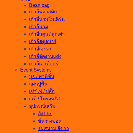
Bean bag
เก้าอี้พลาสติก
เก้าอี้นวมโมเดิร์น
เก้าอี้นวม
เก้าอี้สตูล / ลูกเต๋า
เก้าอี้สตูลบาร์
เก้าอี้เจรจา
เก้าอี้จัดงานแต่ง
เก้าอี้เอาท์ดอร์
Event Systems
บูธ / พาทิชั่น
แผ่นปูพื้น
เช่าไฟ / ปลั๊ก
เวที / โครงทรัส
อุปกรณ์เสริม
ถังขยะ
ชั้นวางของ
ร่มสนาม สีขาว