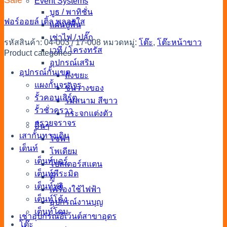
Event Systems
บูธ / พาทิชั่น
ฟอร์ออยล์
เติ้ล
พลอยใส
แผ่นปูพื้น
เช่าไฟ / ปลั๊ก
รหัสสินค้า:
04-003 / 17-008
หมวดหมู่:
โต๊ะ
,
โต๊ะหน้าขาว
เวที / โครงทรัส
Product categories
อุปกรณ์เสริม
อุปกรณ์กั้นเขต
ถังขยะ
แผงกั้นจราจร
ชั้นวางของ
รั้วคอนเสิร์ต
ร่มสนาม สีขาว
รั้วชั่วคราว
กระจกแต่งตัว
กรวยจราจร
อื่นๆ
เสากั้นทางเดิน
โซฟา
เต็นท์
โพเดียม
เต็นท์แอร์
โปสเตอร์สแตน
เต็นท์พีระมิด
ตู้
เต็นท์ฟูจิ
เครื่องใช้ไฟฟ้า
เต็นท์โค้ง
อุปกรณ์งานบุญ
เต็นท์โดม
เช่าอุปกรณ์อีเว้นต์สาขาอุดร
โต๊ะ