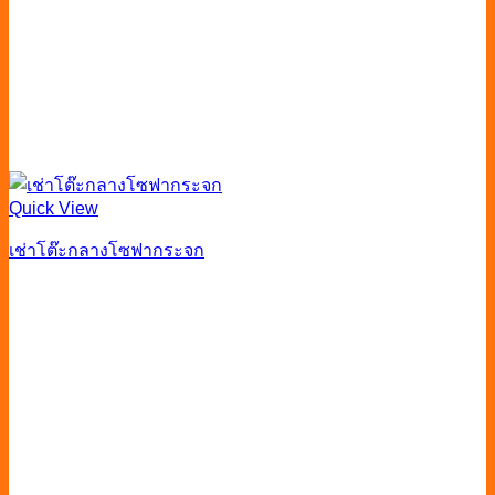
Quick View
เช่าโต๊ะกลางโซฟากระจก