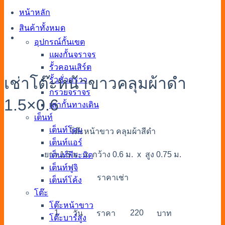
หน้าหลัก
สินค้าทั้งหมด
อุปกรณ์กั้นเขต
แผงกั้นจราจร
รั้วคอนเสิร์ต
เช่าโต๊ะหน้าขาวคลุมผ้าดำ
รั้วชั่วคราว
กรวยจราจร
1.5×0.6
เสากั้นทางเดิน
เต็นท์
เต็นท์โดม
โต๊ะหน้าขาว คลุมผ้าสีดำ
เต็นท์แอร์
ยาว 1.5 ม. x กว้าง 0.6 ม. x สูง 0.75 ม.
เต็นท์พีระมิด
เต็นท์ฟูจิ
ราคาเช่า
เต็นท์โค้ง
โต๊ะ
โต๊ะหน้าขาว
1
220
วัน
ราคา
บาท
โต๊ะบาร์สูง