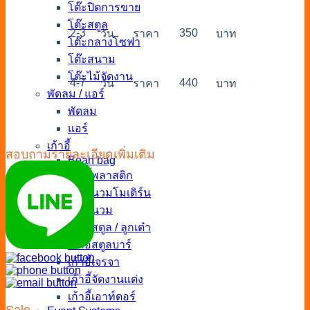
โต๊ะปิดการขาย
โต๊ะสตูล
2-3
350
วัน
ราคา
บาท
โต๊ะกลางโซฟา
โต๊ะสนาม
โต๊ะไม้จัดงาน
4-7
440
วัน
ราคา
บาท
พัดลม / แอร์
พัดลม
แอร์
เก้าอี้
สอบถามรายละเอียดเพิ่มเติม
Bean bag
เก้าอี้พลาสติก
เก้าอี้นวมโมเดิร์น
เก้าอี้นวม
เก้าอี้สตูล / ลูกเต๋า
เก้าอี้สตูลบาร์
เก้าอี้เจรจา
เก้าอี้จัดงานแต่ง
เก้าอี้เอาท์ดอร์
Sale