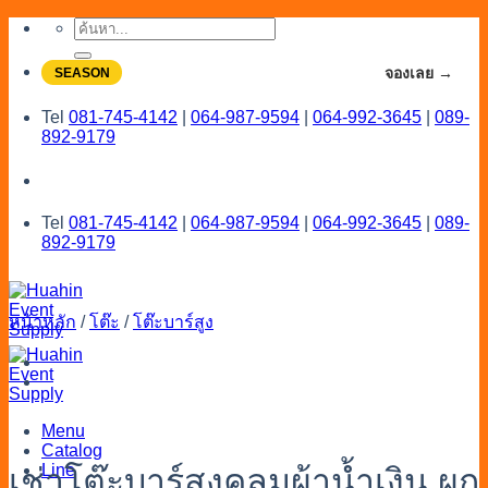
Skip
ค้นหา:
to
content
จองโปรลดสูงสุด 20% ใช้งานเดือน 7-8
จองเลย →
SEASON
Tel
081-745-4142
|
064-987-9594
|
064-992-3645
|
089-
892-9179
Tel
081-745-4142
|
064-987-9594
|
064-992-3645
|
089-
892-9179
หน้าหลัก
/
โต๊ะ
/
โต๊ะบาร์สูง
Menu
Catalog
Line
เช่าโต๊ะบาร์สูงคลุมผ้าน้ำเงิน ผูก