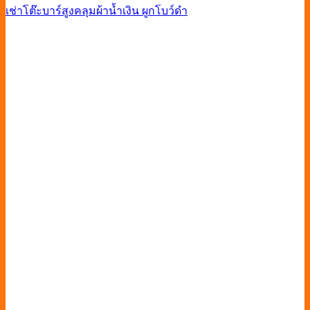
เช่าโต๊ะบาร์สูงคลุมผ้าน้ำเงิน ผูกโบว์ดำ