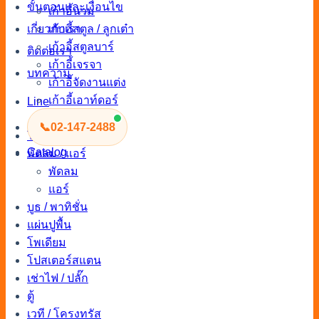
ขั้นตอนและเงื่อนไข
เก้าอี้นวม
เก้าอี้สตูล / ลูกเต๋า
เกี่ยวกับเรา
เก้าอี้สตูลบาร์
ติดต่อเรา
เก้าอี้เจรจา
บทความ
เก้าอี้จัดงานแต่ง
เก้าอี้เอาท์ดอร์
Line
เก้าอี้จัดงาน
📞
02-147-2488
โซฟา
Catalog
พัดลม / แอร์
พัดลม
แอร์
บูธ / พาทิชั่น
แผ่นปูพื้น
โพเดียม
โปสเตอร์สแตน
เช่าไฟ / ปลั๊ก
ตู้
เวที / โครงทรัส