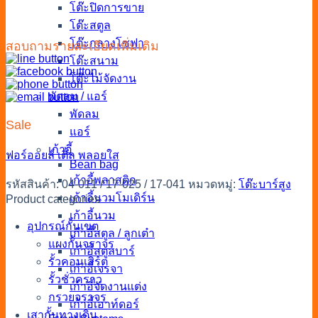
โต๊ะปิดการขาย
โต๊ะสตูล
โต๊ะกลางโซฟา
สอบถามรายละเอียดเพิ่มเติม
โต๊ะสนาม
โต๊ะไม้จัดงาน
พัดลม / แอร์
พัดลม
Sale
แอร์
เก้าอี้
ฟอร์ออยล์
เติ้ล
พลอยใส
Bean bag
เก้าอี้พลาสติก
รหัสสินค้า:
04-011 / 17-025 / 17-041
หมวดหมู่:
โต๊ะบาร์สูง
เก้าอี้นวมโมเดิร์น
Product categories
เก้าอี้นวม
อุปกรณ์กั้นเขต
เก้าอี้สตูล / ลูกเต๋า
แผงกั้นจราจร
เก้าอี้สตูลบาร์
รั้วคอนเสิร์ต
เก้าอี้เจรจา
รั้วชั่วคราว
เก้าอี้จัดงานแต่ง
กรวยจราจร
เก้าอี้เอาท์ดอร์
เสากั้นทางเดิน