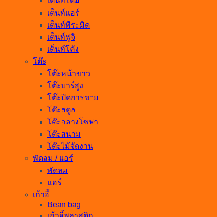
เต็นท์โดม
เต็นท์แอร์
เต็นท์พีระมิด
เต็นท์ฟูจิ
เต็นท์โค้ง
โต๊ะ
โต๊ะหน้าขาว
โต๊ะบาร์สูง
โต๊ะปิดการขาย
โต๊ะสตูล
โต๊ะกลางโซฟา
โต๊ะสนาม
โต๊ะไม้จัดงาน
พัดลม / แอร์
พัดลม
แอร์
เก้าอี้
Bean bag
เก้าอี้พลาสติก