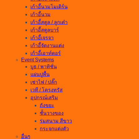
เก้าอี้นวมโมเดิร์น
เก้าอี้นวม
เก้าอี้สตูล / ลูกเต๋า
เก้าอี้สตูลบาร์
เก้าอี้เจรจา
เก้าอี้จัดงานแต่ง
เก้าอี้เอาท์ดอร์
Event Systems
บูธ / พาทิชั่น
แผ่นปูพื้น
เช่าไฟ / ปลั๊ก
เวที / โครงทรัส
อุปกรณ์เสริม
ถังขยะ
ชั้นวางของ
ร่มสนาม สีขาว
กระจกแต่งตัว
อื่นๆ