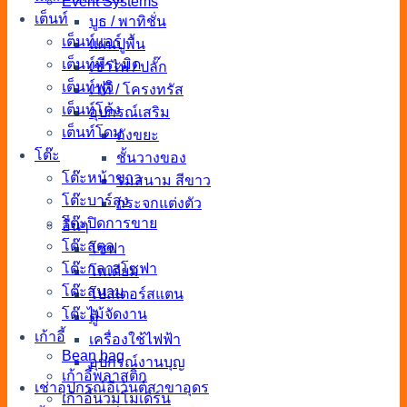
Event Systems
เต็นท์
บูธ / พาทิชั่น
เต็นท์แอร์
แผ่นปูพื้น
เต็นท์พีระมิด
เช่าไฟ / ปลั๊ก
เต็นท์ฟูจิ
เวที / โครงทรัส
เต็นท์โค้ง
อุปกรณ์เสริม
เต็นท์โดม
ถังขยะ
โต๊ะ
ชั้นวางของ
โต๊ะหน้าขาว
ร่มสนาม สีขาว
โต๊ะบาร์สูง
กระจกแต่งตัว
โต๊ะปิดการขาย
อื่นๆ
โต๊ะสตูล
โซฟา
โต๊ะกลางโซฟา
โพเดียม
โต๊ะสนาม
โปสเตอร์สแตน
โต๊ะไม้จัดงาน
ตู้
เก้าอี้
เครื่องใช้ไฟฟ้า
Bean bag
อุปกรณ์งานบุญ
เก้าอี้พลาสติก
เช่าอุปกรณ์อีเว้นต์สาขาอุดร
เก้าอี้นวมโมเดิร์น