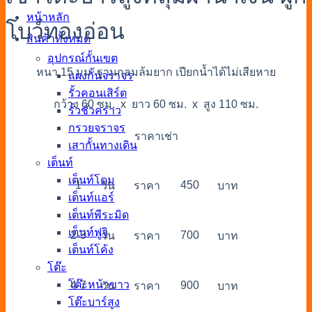
หน้าหลัก
โบว์ทองอ่อน
สินค้าทั้งหมด
อุปกรณ์กั้นเขต
หนา 15 มม. ฐานกลมล้มยาก เปียกน้ำได้ไม่เสียหาย
แผงกั้นจราจร
รั้วคอนเสิร์ต
กว้าง 60 ซม. x ยาว 60 ซม. x สูง 110 ซม.
รั้วชั่วคราว
กรวยจราจร
ราคาเช่า
เสากั้นทางเดิน
เต็นท์
เต็นท์โดม
1
450
วัน
ราคา
บาท
เต็นท์แอร์
เต็นท์พีระมิด
เต็นท์ฟูจิ
2-3
700
วัน
ราคา
บาท
เต็นท์โค้ง
โต๊ะ
โต๊ะหน้าขาว
4-7
900
วัน
ราคา
บาท
โต๊ะบาร์สูง