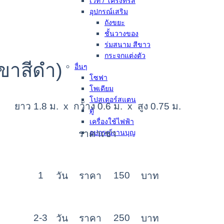
เวที / โครงทรัส
อุปกรณ์เสริม
ถังขยะ
ชั้นวางของ
ร่มสนาม สีขาว
กระจกแต่งตัว
(ขาสีดำ)
อื่นๆ
โซฟา
โพเดียม
โปสเตอร์สแตน
ยาว 1.8 ม. x กว้าง 0.6 ม. x สูง 0.75 ม.
ตู้
เครื่องใช้ไฟฟ้า
ราคาเช่า
อุปกรณ์งานบุญ
1
150
วัน
ราคา
บาท
2-3
250
วัน
ราคา
บาท