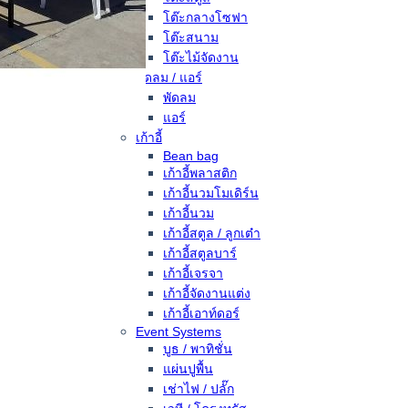
โต๊ะกลางโซฟา
โต๊ะสนาม
โต๊ะไม้จัดงาน
พัดลม / แอร์
พัดลม
แอร์
เก้าอี้
Bean bag
เก้าอี้พลาสติก
เก้าอี้นวมโมเดิร์น
เก้าอี้นวม
เก้าอี้สตูล / ลูกเต๋า
เก้าอี้สตูลบาร์
เก้าอี้เจรจา
เก้าอี้จัดงานแต่ง
เก้าอี้เอาท์ดอร์
Event Systems
บูธ / พาทิชั่น
แผ่นปูพื้น
เช่าไฟ / ปลั๊ก