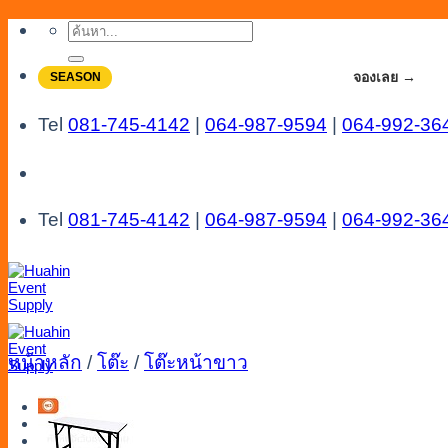
Skip
ค้นหา:
to
content
จองโปรลดสูงสุด 20% ใช้งานเดือน 7-8
จองเลย →
SEASON
Tel
081-745-4142
|
064-987-9594
|
064-992-36
Tel
081-745-4142
|
064-987-9594
|
064-992-36
หน้าหลัก
/
โต๊ะ
/
โต๊ะหน้าขาว
Menu
Catalog
Line