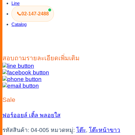
Line
📞
02-147-2488
Catalog
สอบถามรายละเอียดเพิ่มเติม
Sale
ฟอร์ออยล์
เติ้ล
พลอยใส
รหัสสินค้า:
04-005
หมวดหมู่:
โต๊ะ
,
โต๊ะหน้าขาว