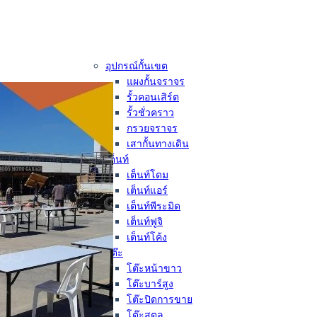
อุปกรณ์กั้นเขต
แผงกั้นจราจร
รั้วคอนเสิร์ต
รั้วชั่วคราว
กรวยจราจร
เสากั้นทางเดิน
เต็นท์
เต็นท์โดม
เต็นท์แอร์
เต็นท์พีระมิด
เต็นท์ฟูจิ
เต็นท์โค้ง
โต๊ะ
โต๊ะหน้าขาว
โต๊ะบาร์สูง
โต๊ะปิดการขาย
โต๊ะสตูล