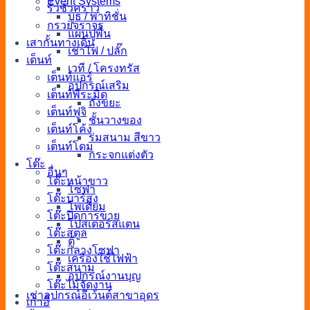
Event Systems
รั้วชั่วคราว
บูธ / พาทิชั่น
กรวยจราจร
แผ่นปูพื้น
เสากั้นทางเดิน
เช่าไฟ / ปลั๊ก
เต็นท์
เวที / โครงทรัส
เต็นท์แอร์
อุปกรณ์เสริม
เต็นท์พีระมิด
ถังขยะ
เต็นท์ฟูจิ
ชั้นวางของ
เต็นท์โค้ง
ร่มสนาม สีขาว
เต็นท์โดม
กระจกแต่งตัว
โต๊ะ
อื่นๆ
โต๊ะหน้าขาว
โซฟา
โต๊ะบาร์สูง
โพเดียม
โต๊ะปิดการขาย
โปสเตอร์สแตน
โต๊ะสตูล
ตู้
โต๊ะกลางโซฟา
เครื่องใช้ไฟฟ้า
โต๊ะสนาม
อุปกรณ์งานบุญ
โต๊ะไม้จัดงาน
เช่าอุปกรณ์อีเว้นต์สาขาอุดร
เก้าอี้