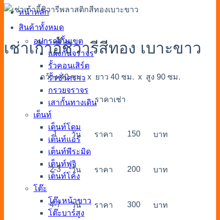
หน้าหลัก
สินค้าทั้งหมด
อุปกรณ์กั้นเขต
เช่าเก้าอี้ชิวารีสีทอง เบาะขาว
แผงกั้นจราจร
รั้วคอนเสิร์ต
กว้าง 40 ซม. x ยาว 40 ซม. x สูง 90 ซม.
รั้วชั่วคราว
กรวยจราจร
ราคาเช่า
เสากั้นทางเดิน
เต็นท์
เต็นท์โดม
1
150
วัน
ราคา
บาท
เต็นท์แอร์
เต็นท์พีระมิด
เต็นท์ฟูจิ
2-3
200
วัน
ราคา
บาท
เต็นท์โค้ง
โต๊ะ
โต๊ะหน้าขาว
4-7
300
วัน
ราคา
บาท
โต๊ะบาร์สูง