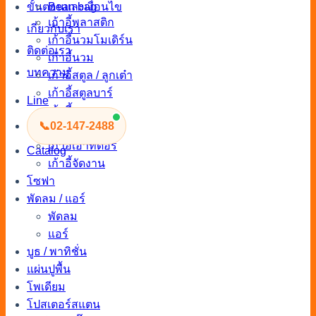
ขั้นตอนและเงื่อนไข
Bean bag
เก้าอี้พลาสติก
เกี่ยวกับเรา
เก้าอี้นวมโมเดิร์น
ติดต่อเรา
เก้าอี้นวม
บทความ
เก้าอี้สตูล / ลูกเต๋า
เก้าอี้สตูลบาร์
Line
เก้าอี้เจรจา
📞
02-147-2488
เก้าอี้จัดงานแต่ง
เก้าอี้เอาท์ดอร์
Catalog
เก้าอี้จัดงาน
โซฟา
พัดลม / แอร์
พัดลม
แอร์
บูธ / พาทิชั่น
แผ่นปูพื้น
โพเดียม
โปสเตอร์สแตน