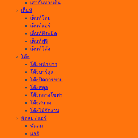
เสากั้นทางเดิน
เต็นท์
เต็นท์โดม
เต็นท์แอร์
เต็นท์พีระมิด
เต็นท์ฟูจิ
เต็นท์โค้ง
โต๊ะ
โต๊ะหน้าขาว
โต๊ะบาร์สูง
โต๊ะปิดการขาย
โต๊ะสตูล
โต๊ะกลางโซฟา
โต๊ะสนาม
โต๊ะไม้จัดงาน
พัดลม / แอร์
พัดลม
แอร์