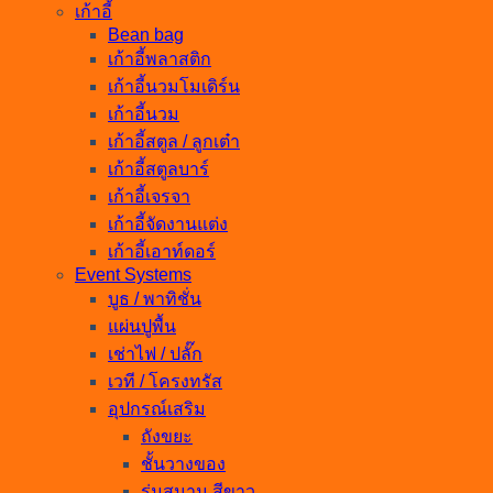
เก้าอี้
Bean bag
เก้าอี้พลาสติก
เก้าอี้นวมโมเดิร์น
เก้าอี้นวม
เก้าอี้สตูล / ลูกเต๋า
เก้าอี้สตูลบาร์
เก้าอี้เจรจา
เก้าอี้จัดงานแต่ง
เก้าอี้เอาท์ดอร์
Event Systems
บูธ / พาทิชั่น
แผ่นปูพื้น
เช่าไฟ / ปลั๊ก
เวที / โครงทรัส
อุปกรณ์เสริม
ถังขยะ
ชั้นวางของ
ร่มสนาม สีขาว