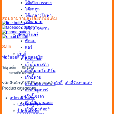
โต๊ะปิดการขาย
โต๊ะสตูล
โต๊ะกลางโซฟา
สอบถามรายละเอียดเพิ่มเติม
โต๊ะสนาม
โต๊ะไม้จัดงาน
พัดลม / แอร์
พัดลม
Sale
แอร์
เก้าอี้
ฟอร์ออยล์
เติ้ล
พลอยใส
Bean bag
เก้าอี้พลาสติก
วัสดุ เหล็ก 05-120 I
เก้าอี้นวมโมเดิร์น
. พลาสติก 05-048 I
เก้าอี้นวม
รหัสสินค้า:
98-015
หมวดหมู่:
เก้าอี้
,
เก้าอี้จัดงานแต่ง
เก้าอี้สตูล / ลูกเต๋า
Product categories
เก้าอี้สตูลบาร์
เก้าอี้เจรจา
อุปกรณ์กั้นเขต
เก้าอี้จัดงานแต่ง
แผงกั้นจราจร
เก้าอี้เอาท์ดอร์
รั้วคอนเสิร์ต