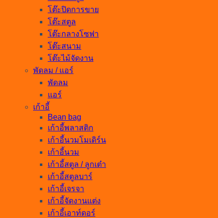
โต๊ะปิดการขาย
โต๊ะสตูล
โต๊ะกลางโซฟา
โต๊ะสนาม
โต๊ะไม้จัดงาน
พัดลม / แอร์
พัดลม
แอร์
เก้าอี้
Bean bag
เก้าอี้พลาสติก
เก้าอี้นวมโมเดิร์น
เก้าอี้นวม
เก้าอี้สตูล / ลูกเต๋า
เก้าอี้สตูลบาร์
เก้าอี้เจรจา
เก้าอี้จัดงานแต่ง
เก้าอี้เอาท์ดอร์