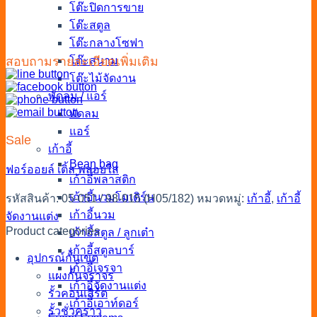
โต๊ะปิดการขาย
โต๊ะสตูล
โต๊ะกลางโซฟา
โต๊ะสนาม
สอบถามรายละเอียดเพิ่มเติม
โต๊ะไม้จัดงาน
พัดลม / แอร์
พัดลม
แอร์
Sale
เก้าอี้
Bean bag
ฟอร์ออยล์
เติ้ล
พลอยใส
เก้าอี้พลาสติก
เก้าอี้นวมโมเดิร์น
รหัสสินค้า:
05-051 / 98-015 (H05/182)
หมวดหมู่:
เก้าอี้
,
เก้าอี้
เก้าอี้นวม
จัดงานแต่ง
Product categories
เก้าอี้สตูล / ลูกเต๋า
เก้าอี้สตูลบาร์
อุปกรณ์กั้นเขต
เก้าอี้เจรจา
แผงกั้นจราจร
เก้าอี้จัดงานแต่ง
รั้วคอนเสิร์ต
เก้าอี้เอาท์ดอร์
รั้วชั่วคราว