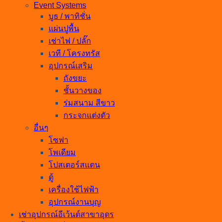
Event Systems
บูธ / พาทิชั่น
แผ่นปูพื้น
เช่าไฟ / ปลั๊ก
เวที / โครงทรัส
อุปกรณ์เสริม
ถังขยะ
ชั้นวางของ
ร่มสนาม สีขาว
กระจกแต่งตัว
อื่นๆ
โซฟา
โพเดียม
โปสเตอร์สแตน
ตู้
เครื่องใช้ไฟฟ้า
อุปกรณ์งานบุญ
เช่าอุปกรณ์อีเว้นต์สาขาอุดร