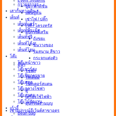
Event Systems
กรวยจราจร
บูธ / พาทิชั่น
เสากั้นทางเดิน
แผ่นปูพื้น
เต็นท์
เช่าไฟ / ปลั๊ก
เต็นท์แอร์
เวที / โครงทรัส
เต็นท์พีระมิด
อุปกรณ์เสริม
เต็นท์ฟูจิ
ถังขยะ
เต็นท์โค้ง
ชั้นวางของ
เต็นท์โดม
ร่มสนาม สีขาว
โต๊ะ
กระจกแต่งตัว
โต๊ะหน้าขาว
อื่นๆ
โต๊ะบาร์สูง
โซฟา
โต๊ะปิดการขาย
โพเดียม
โต๊ะสตูล
โปสเตอร์สแตน
โต๊ะกลางโซฟา
ตู้
โต๊ะสนาม
เครื่องใช้ไฟฟ้า
โต๊ะไม้จัดงาน
อุปกรณ์งานบุญ
เก้าอี้
เช่าอุปกรณ์อีเว้นต์สาขาอุดร
Bean bag