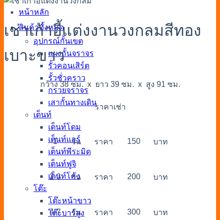
หน้าหลัก
เช่าเก้าอี้แต่งงานวงกลมสีทอง
สินค้าทั้งหมด
อุปกรณ์กั้นเขต
เบาะขาว
แผงกั้นจราจร
รั้วคอนเสิร์ต
รั้วชั่วคราว
กว้าง 38 ซม. x ยาว 39 ซม. x สูง 91 ซม.
กรวยจราจร
เสากั้นทางเดิน
ราคาเช่า
เต็นท์
เต็นท์โดม
เต็นท์แอร์
1
150
วัน
ราคา
บาท
เต็นท์พีระมิด
เต็นท์ฟูจิ
เต็นท์โค้ง
2-3
200
วัน
ราคา
บาท
โต๊ะ
โต๊ะหน้าขาว
4-7
300
วัน
ราคา
บาท
โต๊ะบาร์สูง