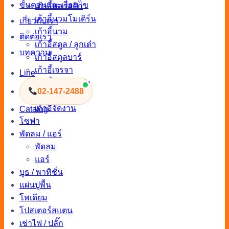
ขั้นตอนและเงื่อนไข
เก้าอี้พลาสติก
เก้าอี้นวมโมเดิร์น
เกี่ยวกับเรา
เก้าอี้นวม
ติดต่อเรา
เก้าอี้สตูล / ลูกเต๋า
บทความ
เก้าอี้สตูลบาร์
เก้าอี้เจรจา
Line
เก้าอี้จัดงานแต่ง
02-147-2488
เก้าอี้เอาท์ดอร์
เก้าอี้จัดงาน
Catalog
โซฟา
พัดลม / แอร์
พัดลม
แอร์
บูธ / พาทิชั่น
แผ่นปูพื้น
โพเดียม
โปสเตอร์สแตน
เช่าไฟ / ปลั๊ก