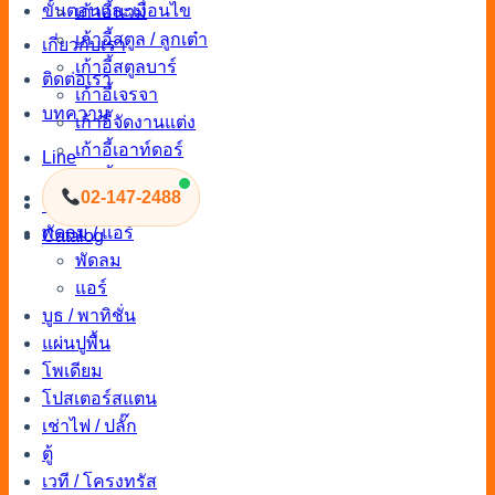
ขั้นตอนและเงื่อนไข
เก้าอี้นวม
เก้าอี้สตูล / ลูกเต๋า
เกี่ยวกับเรา
เก้าอี้สตูลบาร์
ติดต่อเรา
เก้าอี้เจรจา
บทความ
เก้าอี้จัดงานแต่ง
เก้าอี้เอาท์ดอร์
Line
เก้าอี้จัดงาน
02-147-2488
โซฟา
พัดลม / แอร์
Catalog
พัดลม
แอร์
บูธ / พาทิชั่น
แผ่นปูพื้น
โพเดียม
โปสเตอร์สแตน
เช่าไฟ / ปลั๊ก
ตู้
เวที / โครงทรัส