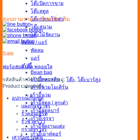
โต๊ะปิดการขาย
โต๊ะสตูล
สอบถามรายละเอียดเพิ่มเติม
โต๊ะกลางโซฟา
โต๊ะสนาม
โต๊ะไม้จัดงาน
พัดลม / แอร์
พัดลม
Sale
แอร์
เก้าอี้
ฟอร์ออยล์
เติ้ล
พลอยใส
Bean bag
เก้าอี้พลาสติก
รหัสสินค้า:
04-011
หมวดหมู่:
โต๊ะ
,
โต๊ะบาร์สูง
Product categories
เก้าอี้นวมโมเดิร์น
เก้าอี้นวม
อุปกรณ์กั้นเขต
เก้าอี้สตูล / ลูกเต๋า
แผงกั้นจราจร
เก้าอี้สตูลบาร์
รั้วคอนเสิร์ต
เก้าอี้เจรจา
รั้วชั่วคราว
เก้าอี้จัดงานแต่ง
กรวยจราจร
เก้าอี้เอาท์ดอร์
เสากั้นทางเดิน