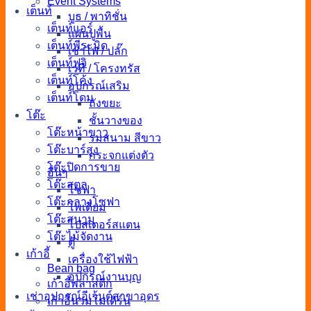
Event Systems
เต็นท์
บูธ / พาทิชั่น
เต็นท์แอร์
แผ่นปูพื้น
เต็นท์พีระมิด
เช่าไฟ / ปลั๊ก
เต็นท์ฟูจิ
เวที / โครงทรัส
เต็นท์โค้ง
อุปกรณ์เสริม
เต็นท์โดม
ถังขยะ
โต๊ะ
ชั้นวางของ
โต๊ะหน้าขาว
ร่มสนาม สีขาว
โต๊ะบาร์สูง
กระจกแต่งตัว
โต๊ะปิดการขาย
อื่นๆ
โต๊ะสตูล
โซฟา
โต๊ะกลางโซฟา
โพเดียม
โต๊ะสนาม
โปสเตอร์สแตน
โต๊ะไม้จัดงาน
ตู้
เก้าอี้
เครื่องใช้ไฟฟ้า
Bean bag
อุปกรณ์งานบุญ
เก้าอี้พลาสติก
เช่าอุปกรณ์อีเว้นต์สาขาอุดร
เก้าอี้นวมโมเดิร์น