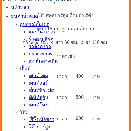
หน้าหลัก
โต๊ะสตูลบาร์สูง ท็อปดำ สีดำ
สินค้าทั้งหมด
อุปกรณ์กั้นเขต
หนา 15 มม. ฐานกลมล้มยาก
แผงกั้นจราจร
รั้วคอนเสิร์ต
กว้าง 60 ซม. x ยาว 60 ซม. x สูง 110 ซม.
รั้วชั่วคราว
กรวยจราจร
ราคาเช่า
เสากั้นทางเดิน
เต็นท์
เต็นท์โดม
1
400
วัน
ราคา
บาท
เต็นท์แอร์
เต็นท์พีระมิด
2-3
500
เต็นท์ฟูจิ
วัน
ราคา
บาท
เต็นท์โค้ง
โต๊ะ
4-7
600
วัน
ราคา
บาท
โต๊ะหน้าขาว
โต๊ะบาร์สูง