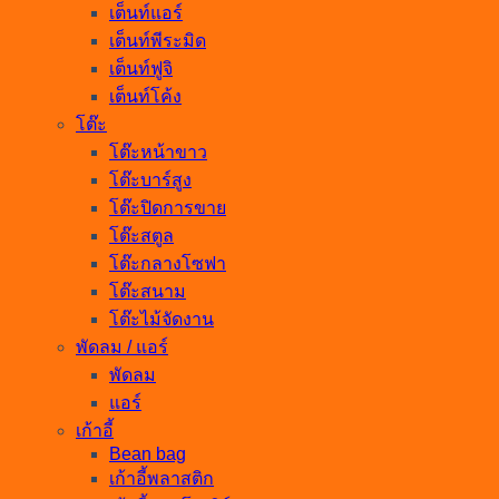
เต็นท์แอร์
เต็นท์พีระมิด
เต็นท์ฟูจิ
เต็นท์โค้ง
โต๊ะ
โต๊ะหน้าขาว
โต๊ะบาร์สูง
โต๊ะปิดการขาย
โต๊ะสตูล
โต๊ะกลางโซฟา
โต๊ะสนาม
โต๊ะไม้จัดงาน
พัดลม / แอร์
พัดลม
แอร์
เก้าอี้
Bean bag
เก้าอี้พลาสติก