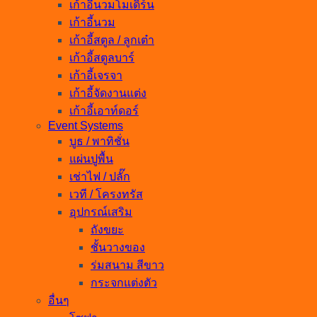
เก้าอี้นวมโมเดิร์น
เก้าอี้นวม
เก้าอี้สตูล / ลูกเต๋า
เก้าอี้สตูลบาร์
เก้าอี้เจรจา
เก้าอี้จัดงานแต่ง
เก้าอี้เอาท์ดอร์
Event Systems
บูธ / พาทิชั่น
แผ่นปูพื้น
เช่าไฟ / ปลั๊ก
เวที / โครงทรัส
อุปกรณ์เสริม
ถังขยะ
ชั้นวางของ
ร่มสนาม สีขาว
กระจกแต่งตัว
อื่นๆ