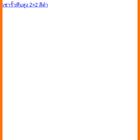
เช่ารั้วทึบสูง 2×2 สีดำ