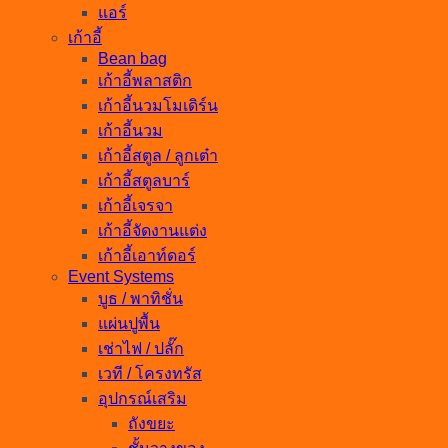
แอร์
เก้าอี้
Bean bag
เก้าอี้พลาสติก
เก้าอี้นวมโมเดิร์น
เก้าอี้นวม
เก้าอี้สตูล / ลูกเต๋า
เก้าอี้สตูลบาร์
เก้าอี้เจรจา
เก้าอี้จัดงานแต่ง
เก้าอี้เอาท์ดอร์
Event Systems
บูธ / พาทิชั่น
แผ่นปูพื้น
เช่าไฟ / ปลั๊ก
เวที / โครงทรัส
อุปกรณ์เสริม
ถังขยะ