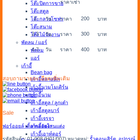
ราคาเช่า
โต๊ะปิดการขาย
โต๊ะสตูล
1
200
โต๊ะกลางโซฟา
วัน
ราคา
บาท
โต๊ะสนาม
2-3
300
วัน
ราคา
บาท
โต๊ะไม้จัดงาน
พัดลม / แอร์
4-7
วัน
ราคา
400
บาท
พัดลม
แอร์
เก้าอี้
Bean bag
สอบถามรายละเอียดเพิ่มเติม
เก้าอี้พลาสติก
เก้าอี้นวมโมเดิร์น
เก้าอี้นวม
เก้าอี้สตูล / ลูกเต๋า
เก้าอี้สตูลบาร์
Sale
เก้าอี้เจรจา
เก้าอี้จัดงานแต่ง
ฟอร์ออยล์
เติ้ล
พลอยใส
เก้าอี้เอาท์ดอร์
รหัสสินค้า:
01-008 (H01/007)
หมวดหมู่:
รั้วคอนเสิร์ต
,
อุปกรณ์