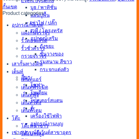
Event Systems
กั้นเขต
บูธ / พาทิชั่น
Product categories
แผ่นปูพื้น
เช่าไฟ / ปลั๊ก
อุปกรณ์กั้นเขต
เวที / โครงทรัส
แผงกั้นจราจร
อุปกรณ์เสริม
รั้วคอนเสิร์ต
ถังขยะ
รั้วชั่วคราว
ชั้นวางของ
กรวยจราจร
ร่มสนาม สีขาว
เสากั้นทางเดิน
กระจกแต่งตัว
เต็นท์
อื่นๆ
เต็นท์แอร์
โซฟา
เต็นท์พีระมิด
โพเดียม
เต็นท์ฟูจิ
โปสเตอร์สแตน
เต็นท์โค้ง
ตู้
เต็นท์โดม
เครื่องใช้ไฟฟ้า
โต๊ะ
อุปกรณ์งานบุญ
โต๊ะหน้าขาว
เช่าอุปกรณ์อีเว้นต์สาขาอุดร
โต๊ะบาร์สูง