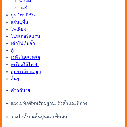
พัดลม
แอร์
บูธ / พาทิชั่น
แผ่นปูพื้น
โพเดียม
โปสเตอร์สแตน
เช่าไฟ / ปลั๊ก
ตู้
เวที / โครงทรัส
เครื่องใช้ไฟฟ้า
อุปกรณ์งานบุญ
อื่นๆ
คำอธิบาย
แผงเมทัลชีทพร้อมฐาน, ตัวค้ำและที่ถ่วง
วางได้ทั้งบนพื้นปูนและพื้นดิน