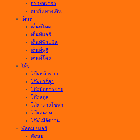
กรวยจราจร
เสากั้นทางเดิน
เต็นท์
เต็นท์โดม
เต็นท์แอร์
เต็นท์พีระมิด
เต็นท์ฟูจิ
เต็นท์โค้ง
โต๊ะ
โต๊ะหน้าขาว
โต๊ะบาร์สูง
โต๊ะปิดการขาย
โต๊ะสตูล
โต๊ะกลางโซฟา
โต๊ะสนาม
โต๊ะไม้จัดงาน
พัดลม / แอร์
พัดลม