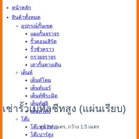
หน้าหลัก
สินค้าทั้งหมด
อุปกรณ์กั้นเขต
แผงกั้นจราจร
รั้วคอนเสิร์ต
รั้วชั่วคราว
กรวยจราจร
เสากั้นทางเดิน
เต็นท์
เต็นท์โดม
เต็นท์แอร์
เต็นท์พีระมิด
เต็นท์ฟูจิ
เช่ารั้วเมทัลชีทสูง (แผ่นเรียบ)
เต็นท์โค้ง
โต๊ะ
สูง 2.4 เมตร, กว้าง 1.5 เมตร
โต๊ะหน้าขาว
โต๊ะบาร์สูง