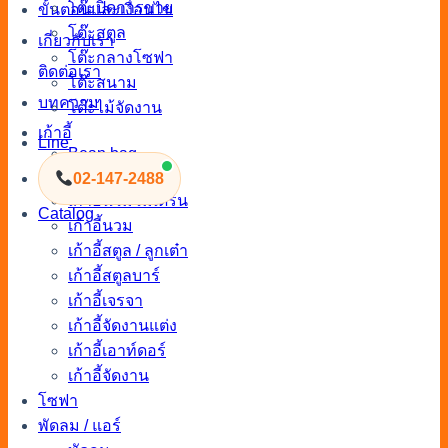
โต๊ะปิดการขาย
ขั้นตอนและเงื่อนไข
โต๊ะสตูล
เกี่ยวกับเรา
โต๊ะกลางโซฟา
ติดต่อเรา
โต๊ะสนาม
บทความ
โต๊ะไม้จัดงาน
เก้าอี้
Line
Bean bag
เก้าอี้พลาสติก
02-147-2488
เก้าอี้นวมโมเดิร์น
Catalog
เก้าอี้นวม
เก้าอี้สตูล / ลูกเต๋า
เก้าอี้สตูลบาร์
เก้าอี้เจรจา
เก้าอี้จัดงานแต่ง
เก้าอี้เอาท์ดอร์
เก้าอี้จัดงาน
โซฟา
พัดลม / แอร์