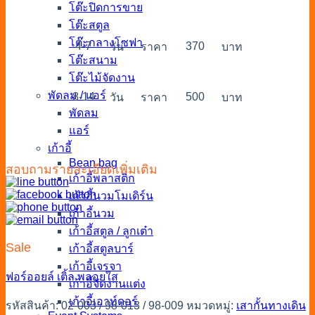
โต๊ะปิดการขาย
โต๊ะสตูล
โต๊ะกลางโซฟา
4-7
370
วัน
ราคา
บาท
โต๊ะสนาม
โต๊ะไม้จัดงาน
พัดลม / แอร์
8-14
500
วัน
ราคา
บาท
พัดลม
แอร์
เก้าอี้
Bean bag
สอบถามรายละเอียดเพิ่มเติม
เก้าอี้พลาสติก
เก้าอี้นวมโมเดิร์น
เก้าอี้นวม
เก้าอี้สตูล / ลูกเต๋า
Sale
เก้าอี้สตูลบาร์
เก้าอี้เจรจา
ฟอร์ออยล์
เติ้ล
พลอยใส
เก้าอี้จัดงานแต่ง
เก้าอี้เอาท์ดอร์
รหัสสินค้า:
02-003 / 98-013 / 98-009
หมวดหมู่:
เสากั้นทางเดิน