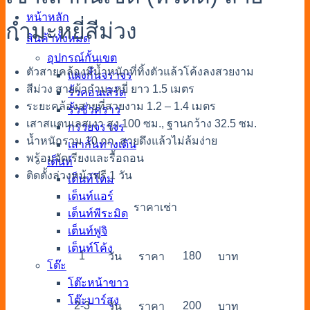
หน้าหลัก
กำมะหยี่สีม่วง
สินค้าทั้งหมด
อุปกรณ์กั้นเขต
ตัวสายคล้องมีน้ำหนักที่ทิ้งตัวแล้วโค้งลงสวยงาม
แผงกั้นจราจร
สีม่วง สายผ้ากำมะหยี่ ยาว 1.5 เมตร
รั้วคอนเสิร์ต
ระยะคล้องสายที่สวยงาม 1.2 – 1.4 เมตร
รั้วชั่วคราว
เสาสแตนเลสเงา สูง 100 ซม., ฐานกว้าง 32.5 ซม.
กรวยจราจร
น้ำหนักรวม 10 กก. สายดึงแล้วไม่ล้มง่าย
เสากั้นทางเดิน
พร้อมจัดเรียงและรื้อถอน
เต็นท์
ติดตั้งล่วงหน้าฟรี 1 วัน
เต็นท์โดม
เต็นท์แอร์
ราคาเช่า
เต็นท์พีระมิด
เต็นท์ฟูจิ
เต็นท์โค้ง
1
180
วัน
ราคา
บาท
โต๊ะ
โต๊ะหน้าขาว
โต๊ะบาร์สูง
2-3
200
วัน
ราคา
บาท