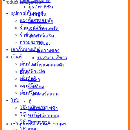
Event Systems
Product categories
บูธ / พาทิชั่น
อุปกรณ์กั้นเขต
แผ่นปูพื้น
แผงกั้นจราจร
เช่าไฟ / ปลั๊ก
รั้วคอนเสิร์ต
เวที / โครงทรัส
รั้วชั่วคราว
อุปกรณ์เสริม
กรวยจราจร
ถังขยะ
เสากั้นทางเดิน
ชั้นวางของ
เต็นท์
ร่มสนาม สีขาว
เต็นท์แอร์
กระจกแต่งตัว
เต็นท์พีระมิด
อื่นๆ
เต็นท์ฟูจิ
โซฟา
เต็นท์โค้ง
โพเดียม
เต็นท์โดม
โปสเตอร์สแตน
โต๊ะ
ตู้
โต๊ะหน้าขาว
เครื่องใช้ไฟฟ้า
โต๊ะบาร์สูง
อุปกรณ์งานบุญ
โต๊ะปิดการขาย
เช่าอุปกรณ์อีเว้นต์สาขาอุดร
โต๊ะสตูล