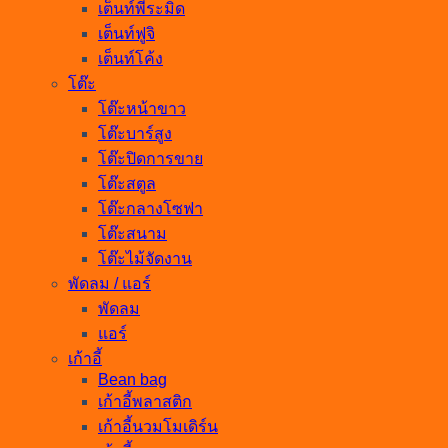
เต็นท์พีระมิด
เต็นท์ฟูจิ
เต็นท์โค้ง
โต๊ะ
โต๊ะหน้าขาว
โต๊ะบาร์สูง
โต๊ะปิดการขาย
โต๊ะสตูล
โต๊ะกลางโซฟา
โต๊ะสนาม
โต๊ะไม้จัดงาน
พัดลม / แอร์
พัดลม
แอร์
เก้าอี้
Bean bag
เก้าอี้พลาสติก
เก้าอี้นวมโมเดิร์น