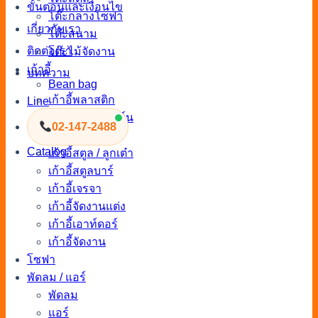
ขั้นตอนและเงื่อนไข
โต๊ะกลางโซฟา
เกี่ยวกับเรา
โต๊ะสนาม
ติดต่อเรา
โต๊ะไม้จัดงาน
เก้าอี้
บทความ
Bean bag
เก้าอี้พลาสติก
Line
เก้าอี้นวมโมเดิร์น
02-147-2488
เก้าอี้นวม
Catalog
เก้าอี้สตูล / ลูกเต๋า
เก้าอี้สตูลบาร์
เก้าอี้เจรจา
เก้าอี้จัดงานแต่ง
เก้าอี้เอาท์ดอร์
เก้าอี้จัดงาน
โซฟา
พัดลม / แอร์
พัดลม
แอร์