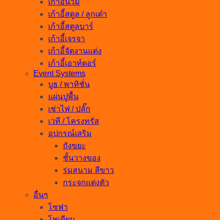
เก้าอี้นวม
เก้าอี้สตูล / ลูกเต๋า
เก้าอี้สตูลบาร์
เก้าอี้เจรจา
เก้าอี้จัดงานแต่ง
เก้าอี้เอาท์ดอร์
Event Systems
บูธ / พาทิชั่น
แผ่นปูพื้น
เช่าไฟ / ปลั๊ก
เวที / โครงทรัส
อุปกรณ์เสริม
ถังขยะ
ชั้นวางของ
ร่มสนาม สีขาว
กระจกแต่งตัว
อื่นๆ
โซฟา
โพเดียม