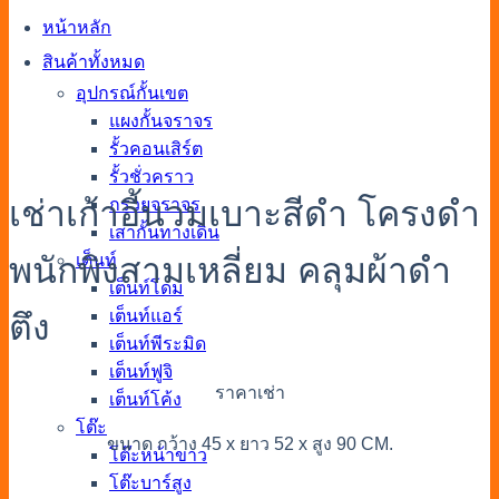
หน้าหลัก
สินค้าทั้งหมด
อุปกรณ์กั้นเขต
แผงกั้นจราจร
รั้วคอนเสิร์ต
รั้วชั่วคราว
เช่าเก้าอี้นวมเบาะสีดำ โครงดำ
กรวยจราจร
เสากั้นทางเดิน
พนักพิงสามเหลี่ยม คลุมผ้าดำ
เต็นท์
เต็นท์โดม
เต็นท์แอร์
ตึง
เต็นท์พีระมิด
เต็นท์ฟูจิ
ราคาเช่า
เต็นท์โค้ง
โต๊ะ
ขนาด กว้าง 45 x ยาว 52 x สูง 90 CM.
โต๊ะหน้าขาว
โต๊ะบาร์สูง