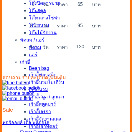
โต๊ะปิดการขาย
1
65
วัน
ราคา
บาท
โต๊ะสตูล
โต๊ะกลางโซฟา
โต๊ะสนาม
2-3
95
วัน
ราคา
บาท
โต๊ะไม้จัดงาน
พัดลม / แอร์
4-7
130
วัน
ราคา
บาท
พัดลม
แอร์
เก้าอี้
Bean bag
เก้าอี้พลาสติก
สอบถามรายละเอียดเพิ่มเติม
เก้าอี้นวมโมเดิร์น
เก้าอี้นวม
เก้าอี้สตูล / ลูกเต๋า
เก้าอี้สตูลบาร์
Sale
เก้าอี้เจรจา
เก้าอี้จัดงานแต่ง
ฟอร์ออยล์
เติ้ล
พลอยใส
เก้าอี้เอาท์ดอร์