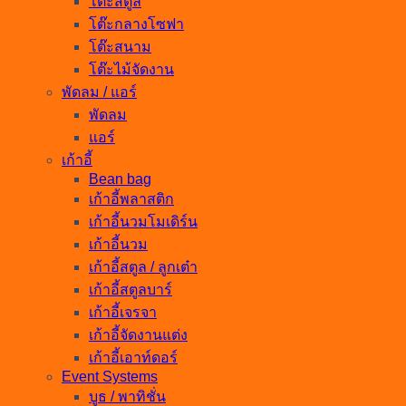
โต๊ะสตูล
โต๊ะกลางโซฟา
โต๊ะสนาม
โต๊ะไม้จัดงาน
พัดลม / แอร์
พัดลม
แอร์
เก้าอี้
Bean bag
เก้าอี้พลาสติก
เก้าอี้นวมโมเดิร์น
เก้าอี้นวม
เก้าอี้สตูล / ลูกเต๋า
เก้าอี้สตูลบาร์
เก้าอี้เจรจา
เก้าอี้จัดงานแต่ง
เก้าอี้เอาท์ดอร์
Event Systems
บูธ / พาทิชั่น