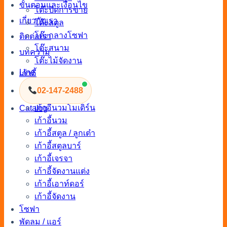
ขั้นตอนและเงื่อนไข
โต๊ะปิดการขาย
เกี่ยวกับเรา
โต๊ะสตูล
โต๊ะกลางโซฟา
ติดต่อเรา
โต๊ะสนาม
บทความ
โต๊ะไม้จัดงาน
Line
เก้าอี้
Bean bag
02-147-2488
เก้าอี้พลาสติก
เก้าอี้นวมโมเดิร์น
Catalog
เก้าอี้นวม
เก้าอี้สตูล / ลูกเต๋า
เก้าอี้สตูลบาร์
เก้าอี้เจรจา
เก้าอี้จัดงานแต่ง
เก้าอี้เอาท์ดอร์
เก้าอี้จัดงาน
โซฟา
พัดลม / แอร์