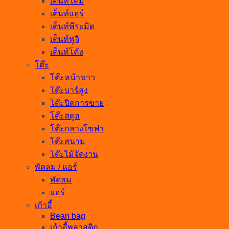
เต็นท์โดม
เต็นท์แอร์
เต็นท์พีระมิด
เต็นท์ฟูจิ
เต็นท์โค้ง
โต๊ะ
โต๊ะหน้าขาว
โต๊ะบาร์สูง
โต๊ะปิดการขาย
โต๊ะสตูล
โต๊ะกลางโซฟา
โต๊ะสนาม
โต๊ะไม้จัดงาน
พัดลม / แอร์
พัดลม
แอร์
เก้าอี้
Bean bag
เก้าอี้พลาสติก