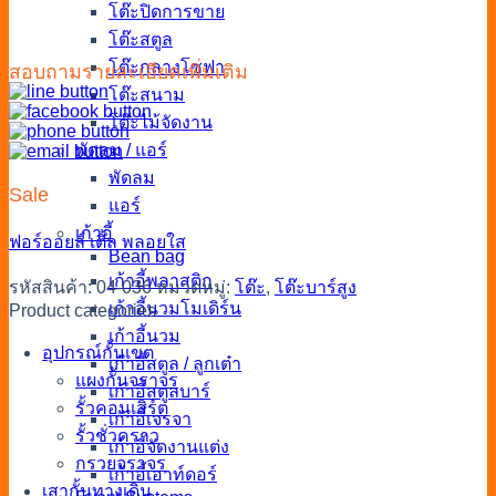
โต๊ะปิดการขาย
โต๊ะสตูล
โต๊ะกลางโซฟา
สอบถามรายละเอียดเพิ่มเติม
โต๊ะสนาม
โต๊ะไม้จัดงาน
พัดลม / แอร์
พัดลม
Sale
แอร์
เก้าอี้
ฟอร์ออยล์
เติ้ล
พลอยใส
Bean bag
เก้าอี้พลาสติก
รหัสสินค้า:
04-036
หมวดหมู่:
โต๊ะ
,
โต๊ะบาร์สูง
เก้าอี้นวมโมเดิร์น
Product categories
เก้าอี้นวม
อุปกรณ์กั้นเขต
เก้าอี้สตูล / ลูกเต๋า
แผงกั้นจราจร
เก้าอี้สตูลบาร์
รั้วคอนเสิร์ต
เก้าอี้เจรจา
รั้วชั่วคราว
เก้าอี้จัดงานแต่ง
กรวยจราจร
เก้าอี้เอาท์ดอร์
เสากั้นทางเดิน