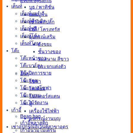
Event Systems
เต็นท์
บูธ / พาทิชั่น
เต็นท์แอร์
แผ่นปูพื้น
เต็นท์พีระมิด
เช่าไฟ / ปลั๊ก
เต็นท์ฟูจิ
เวที / โครงทรัส
เต็นท์โค้ง
อุปกรณ์เสริม
เต็นท์โดม
ถังขยะ
โต๊ะ
ชั้นวางของ
โต๊ะหน้าขาว
ร่มสนาม สีขาว
โต๊ะบาร์สูง
กระจกแต่งตัว
โต๊ะปิดการขาย
อื่นๆ
โต๊ะสตูล
โซฟา
โต๊ะกลางโซฟา
โพเดียม
โต๊ะสนาม
โปสเตอร์สแตน
โต๊ะไม้จัดงาน
ตู้
เก้าอี้
เครื่องใช้ไฟฟ้า
Bean bag
อุปกรณ์งานบุญ
เก้าอี้พลาสติก
เช่าอุปกรณ์อีเว้นต์สาขาอุดร
เก้าอี้นวมโมเดิร์น