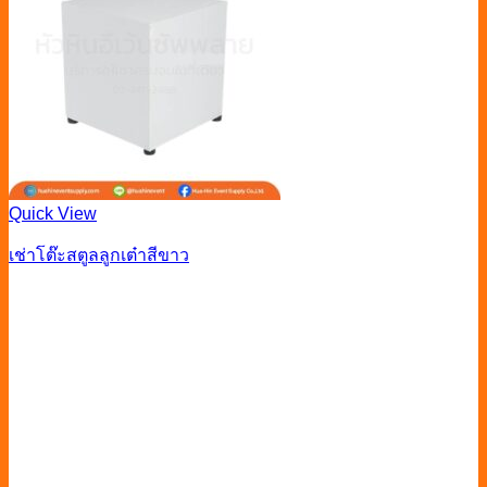
Quick View
เช่าโต๊ะสตูลลูกเต๋าสีขาว