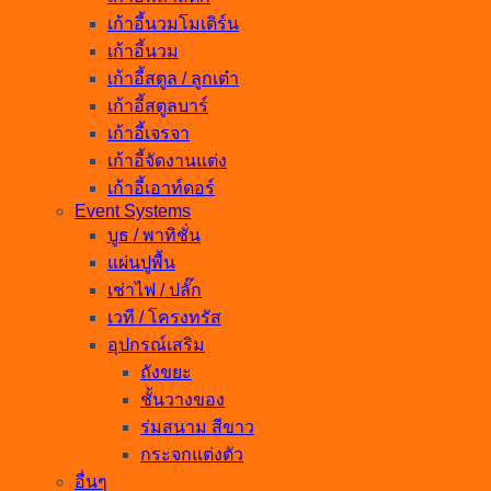
เก้าอี้นวมโมเดิร์น
เก้าอี้นวม
เก้าอี้สตูล / ลูกเต๋า
เก้าอี้สตูลบาร์
เก้าอี้เจรจา
เก้าอี้จัดงานแต่ง
เก้าอี้เอาท์ดอร์
Event Systems
บูธ / พาทิชั่น
แผ่นปูพื้น
เช่าไฟ / ปลั๊ก
เวที / โครงทรัส
อุปกรณ์เสริม
ถังขยะ
ชั้นวางของ
ร่มสนาม สีขาว
กระจกแต่งตัว
อื่นๆ