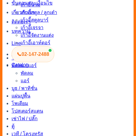
ขั้นตอนและเงื่อนไข
เก้าอี้นวม
เก้าอี้สตูล / ลูกเต๋า
เกี่ยวกับเรา
เก้าอี้สตูลบาร์
ติดต่อเรา
เก้าอี้เจรจา
บทความ
เก้าอี้จัดงานแต่ง
เก้าอี้เอาท์ดอร์
Line
เก้าอี้จัดงาน
📞
02-147-2488
โซฟา
Catalog
พัดลม / แอร์
พัดลม
แอร์
บูธ / พาทิชั่น
แผ่นปูพื้น
โพเดียม
โปสเตอร์สแตน
เช่าไฟ / ปลั๊ก
ตู้
เวที / โครงทรัส