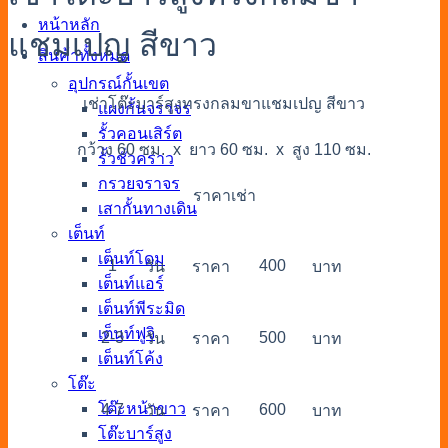
หน้าหลัก
แชมเปญ สีขาว
สินค้าทั้งหมด
อุปกรณ์กั้นเขต
เช่าโต๊ะบาร์สูงทรงกลมขาแชมเปญ สีขาว
แผงกั้นจราจร
รั้วคอนเสิร์ต
กว้าง 60 ซม. x ยาว 60 ซม. x สูง 110 ซม.
รั้วชั่วคราว
กรวยจราจร
ราคาเช่า
เสากั้นทางเดิน
เต็นท์
เต็นท์โดม
1
400
วัน
ราคา
บาท
เต็นท์แอร์
เต็นท์พีระมิด
เต็นท์ฟูจิ
2-3
500
วัน
ราคา
บาท
เต็นท์โค้ง
โต๊ะ
โต๊ะหน้าขาว
4-7
600
วัน
ราคา
บาท
โต๊ะบาร์สูง