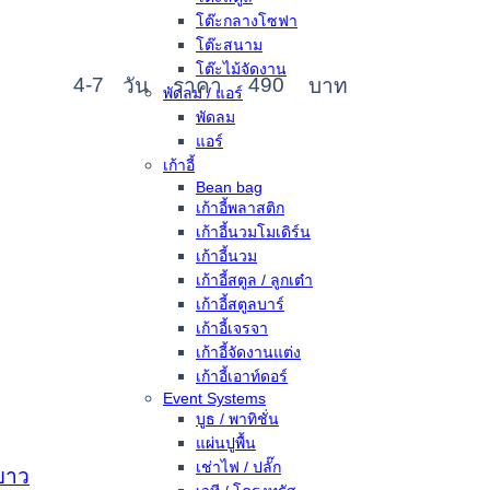
โต๊ะกลางโซฟา
โต๊ะสนาม
โต๊ะไม้จัดงาน
4-7
490
วัน
ราคา
บาท
พัดลม / แอร์
พัดลม
แอร์
เก้าอี้
Bean bag
เก้าอี้พลาสติก
เก้าอี้นวมโมเดิร์น
เก้าอี้นวม
เก้าอี้สตูล / ลูกเต๋า
เก้าอี้สตูลบาร์
เก้าอี้เจรจา
เก้าอี้จัดงานแต่ง
เก้าอี้เอาท์ดอร์
Event Systems
บูธ / พาทิชั่น
แผ่นปูพื้น
เช่าไฟ / ปลั๊ก
ขาว