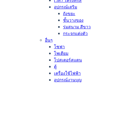
เวที / โครงทรัส
อุปกรณ์เสริม
ถังขยะ
ชั้นวางของ
ร่มสนาม สีขาว
กระจกแต่งตัว
อื่นๆ
โซฟา
โพเดียม
โปสเตอร์สแตน
ตู้
เครื่องใช้ไฟฟ้า
อุปกรณ์งานบุญ