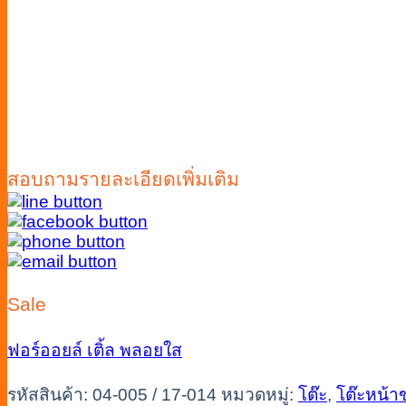
สอบถามรายละเอียดเพิ่มเติม
Sale
ฟอร์ออยล์
เติ้ล
พลอยใส
รหัสสินค้า:
04-005 / 17-014
หมวดหมู่:
โต๊ะ
,
โต๊ะหน้า