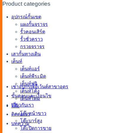
Product categories
อุปกรณ์กั้นเขต
แผงกั้นจราจร
รั้วคอนเสิร์ต
รั้วชั่วคราว
กรวยจราจร
เสากั้นทางเดิน
เต็นท์
เต็นท์แอร์
เต็นท์พีระมิด
เต็นท์ฟูจิ
เช่าอุปกรณ์อีเว้นต์สาขาอุดร
เต็นท์โค้ง
ขั้นตอนและเงื่อนไข
เต็นท์โดม
เกี่ยวกับเรา
โต๊ะ
โต๊ะหน้าขาว
ติดต่อเรา
โต๊ะบาร์สูง
บทความ
โต๊ะปิดการขาย