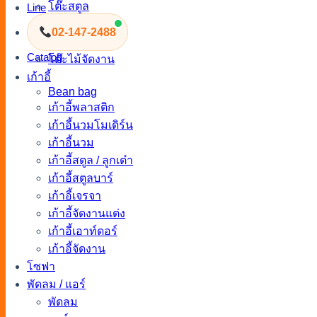
โต๊ะสตูล
Line
โต๊ะกลางโซฟา
02-147-2488
โต๊ะสนาม
Catalog
โต๊ะไม้จัดงาน
เก้าอี้
Bean bag
เก้าอี้พลาสติก
เก้าอี้นวมโมเดิร์น
เก้าอี้นวม
เก้าอี้สตูล / ลูกเต๋า
เก้าอี้สตูลบาร์
เก้าอี้เจรจา
เก้าอี้จัดงานแต่ง
เก้าอี้เอาท์ดอร์
เก้าอี้จัดงาน
โซฟา
พัดลม / แอร์
พัดลม