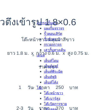
ตึงเข้ารูป 1.8×0.6
อุปกรณ์กั้นเขต
แผงกั้นจราจร
รั้วคอนเสิร์ต
โต๊ะหน้าขาว คลุมผ้าสีขาว
รั้วชั่วคราว
กรวยจราจร
เสากั้นทางเดิน
ยาว 1.8 ม. x กว้าง 0.6 ม. x สูง 0.75 ม.
เต็นท์
เต็นท์โดม
เต็นท์แอร์
ราคาเช่า
เต็นท์พีระมิด
เต็นท์ฟูจิ
เต็นท์โค้ง
1
250
วัน
ราคา
บาท
โต๊ะ
โต๊ะหน้าขาว
โต๊ะบาร์สูง
โต๊ะปิดการขาย
2-3
370
วัน
ราคา
บาท
โต๊ะสตูล