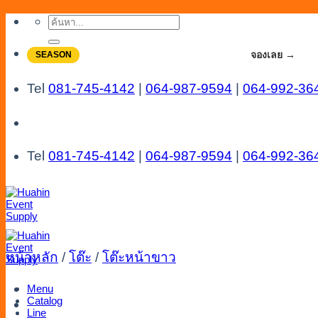
Skip
ค้นหา:
to
content
จองโปรลดสูงสุด 20% ใช้งานเดือน 7-8
จองเลย →
SEASON
Tel
081-745-4142
|
064-987-9594
|
064-992-36
Tel
081-745-4142
|
064-987-9594
|
064-992-36
หน้าหลัก
/
โต๊ะ
/
โต๊ะหน้าขาว
Menu
Catalog
Line