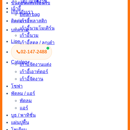
โต๊ะไม้จัดงาน
ขั้นตอนและเงื่อนไข
เก้าอี้
เกี่ยวกับเรา
Bean bag
ติดต่อเรา
เก้าอี้พลาสติก
เก้าอี้นวมโมเดิร์น
บทความ
เก้าอี้นวม
Line
เก้าอี้สตูล / ลูกเต๋า
เก้าอี้สตูลบาร์
📞
02-147-2488
เก้าอี้เจรจา
Catalog
เก้าอี้จัดงานแต่ง
เก้าอี้เอาท์ดอร์
เก้าอี้จัดงาน
โซฟา
พัดลม / แอร์
พัดลม
แอร์
บูธ / พาทิชั่น
แผ่นปูพื้น
โพเดียม