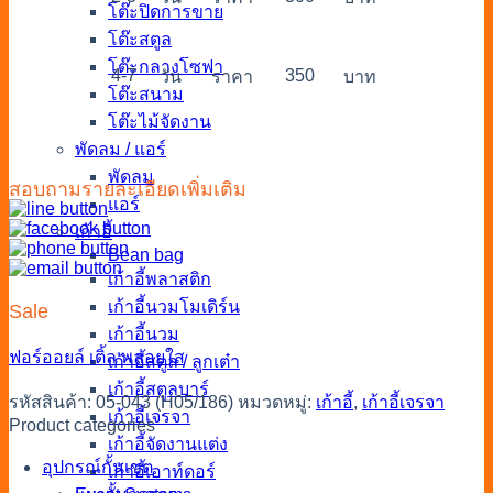
โต๊ะปิดการขาย
โต๊ะสตูล
โต๊ะกลางโซฟา
4-7
350
วัน
ราคา
บาท
โต๊ะสนาม
โต๊ะไม้จัดงาน
พัดลม / แอร์
พัดลม
สอบถามรายละเอียดเพิ่มเติม
แอร์
เก้าอี้
Bean bag
เก้าอี้พลาสติก
เก้าอี้นวมโมเดิร์น
Sale
เก้าอี้นวม
ฟอร์ออยล์
เติ้ล
พลอยใส
เก้าอี้สตูล / ลูกเต๋า
เก้าอี้สตูลบาร์
รหัสสินค้า:
05-043 (H05/186)
หมวดหมู่:
เก้าอี้
,
เก้าอี้เจรจา
เก้าอี้เจรจา
Product categories
เก้าอี้จัดงานแต่ง
อุปกรณ์กั้นเขต
เก้าอี้เอาท์ดอร์