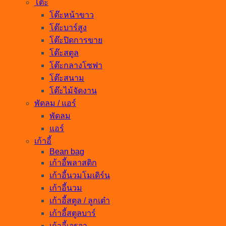
โต๊ะ
โต๊ะหน้าขาว
โต๊ะบาร์สูง
โต๊ะปิดการขาย
โต๊ะสตูล
โต๊ะกลางโซฟา
โต๊ะสนาม
โต๊ะไม้จัดงาน
พัดลม / แอร์
พัดลม
แอร์
เก้าอี้
Bean bag
เก้าอี้พลาสติก
เก้าอี้นวมโมเดิร์น
เก้าอี้นวม
เก้าอี้สตูล / ลูกเต๋า
เก้าอี้สตูลบาร์
เก้าอี้เจรจา