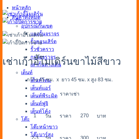
หน้าหลัก
สินค้าทั้งหมด
อุปกรณ์กั้นเขต
แผงกั้นจราจร
รั้วคอนเสิร์ต
รั้วชั่วคราว
กรวยจราจร
เช่าเก้าอี้โมเดิร์นขาไม้สีขาว
เสากั้นทางเดิน
เต็นท์
กว้าง 45 ซม. x ยาว 45 ซม. x สูง 83 ซม.
เต็นท์โดม
เต็นท์แอร์
ราคาเช่า
เต็นท์พีระมิด
เต็นท์ฟูจิ
เต็นท์โค้ง
1
270
วัน
ราคา
บาท
โต๊ะ
โต๊ะหน้าขาว
โต๊ะบาร์สูง
2-3
300
วัน
ราคา
บาท