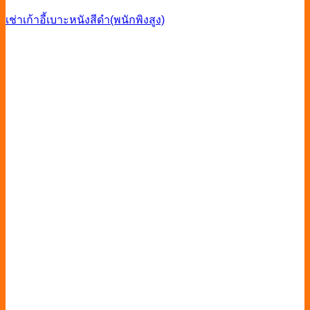
เช่าเก้าอี้เบาะหนังสีดำ(พนักพิงสูง)