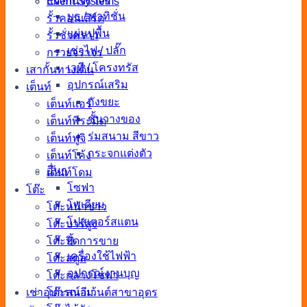
Event Systems
แผงกั้นจราจร
บูธ / พาทิชั่น
รั้วคอนเสิร์ต
แผ่นปูพื้น
รั้วชั่วคราว
เช่าไฟ / ปลั๊ก
กรวยจราจร
เวที / โครงทรัส
เสากั้นทางเดิน
อุปกรณ์เสริม
เต็นท์
ถังขยะ
เต็นท์แอร์
ชั้นวางของ
เต็นท์พีระมิด
ร่มสนาม สีขาว
เต็นท์ฟูจิ
กระจกแต่งตัว
เต็นท์โค้ง
อื่นๆ
เต็นท์โดม
โซฟา
โต๊ะ
โพเดียม
โต๊ะหน้าขาว
โปสเตอร์สแตน
โต๊ะบาร์สูง
ตู้
โต๊ะปิดการขาย
เครื่องใช้ไฟฟ้า
โต๊ะสตูล
อุปกรณ์งานบุญ
โต๊ะกลางโซฟา
เช่าอุปกรณ์อีเว้นต์สาขาอุดร
โต๊ะสนาม