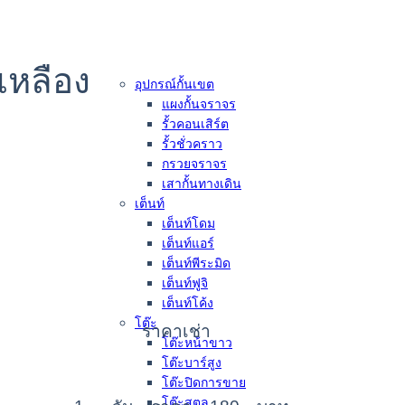
ีเหลือง
อุปกรณ์กั้นเขต
แผงกั้นจราจร
รั้วคอนเสิร์ต
รั้วชั่วคราว
กรวยจราจร
เสากั้นทางเดิน
เต็นท์
เต็นท์โดม
เต็นท์แอร์
เต็นท์พีระมิด
เต็นท์ฟูจิ
เต็นท์โค้ง
โต๊ะ
ราคาเช่า
โต๊ะหน้าขาว
โต๊ะบาร์สูง
โต๊ะปิดการขาย
โต๊ะสตูล