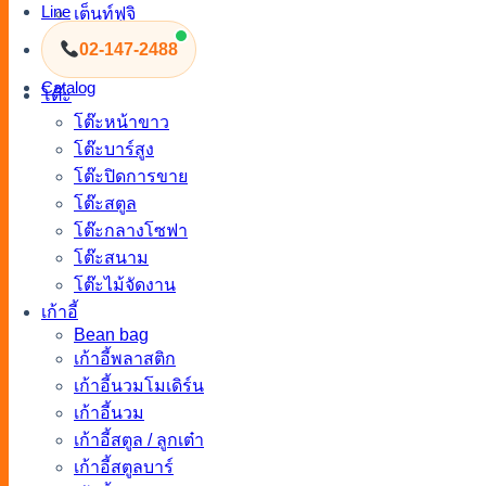
Line
เต็นท์ฟูจิ
เต็นท์โค้ง
02-147-2488
เต็นท์โดม
Catalog
โต๊ะ
โต๊ะหน้าขาว
โต๊ะบาร์สูง
โต๊ะปิดการขาย
โต๊ะสตูล
โต๊ะกลางโซฟา
โต๊ะสนาม
โต๊ะไม้จัดงาน
เก้าอี้
Bean bag
เก้าอี้พลาสติก
เก้าอี้นวมโมเดิร์น
เก้าอี้นวม
เก้าอี้สตูล / ลูกเต๋า
เก้าอี้สตูลบาร์