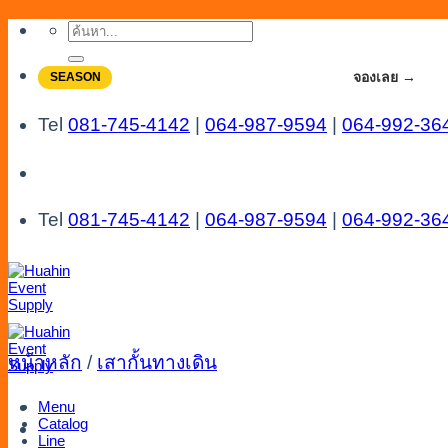
Skip
ค้นหา:
to
content
จองโปรลดสูงสุด 20% ใช้งานเดือน 7-8
จองเลย →
SEASON
Tel
081-745-4142
|
064-987-9594
|
064-992-36
Tel
081-745-4142
|
064-987-9594
|
064-992-36
หน้าหลัก
/
เสากั้นทางเดิน
Menu
Catalog
Line