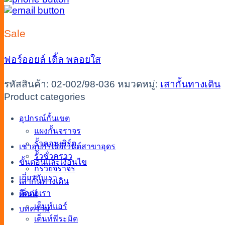
Sale
ฟอร์ออยล์
เติ้ล
พลอยใส
รหัสสินค้า:
02-002/98-036
หมวดหมู่:
เสากั้นทางเดิน
Product categories
อุปกรณ์กั้นเขต
แผงกั้นจราจร
รั้วคอนเสิร์ต
เช่าอุปกรณ์อีเว้นต์สาขาอุดร
รั้วชั่วคราว
ขั้นตอนและเงื่อนไข
กรวยจราจร
เกี่ยวกับเรา
เสากั้นทางเดิน
ติดต่อเรา
เต็นท์
เต็นท์แอร์
บทความ
เต็นท์พีระมิด