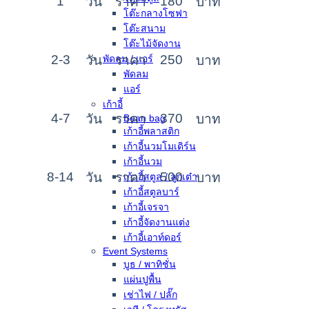
1
180
วัน
ราคา
บาท
โต๊ะกลางโซฟา
โต๊ะสนาม
โต๊ะไม้จัดงาน
2-3
250
พัดลม / แอร์
วัน
ราคา
บาท
พัดลม
แอร์
เก้าอี้
4-7
370
วัน
ราคา
บาท
Bean bag
เก้าอี้พลาสติก
เก้าอี้นวมโมเดิร์น
เก้าอี้นวม
8-14
500
วัน
ราคา
บาท
เก้าอี้สตูล / ลูกเต๋า
เก้าอี้สตูลบาร์
เก้าอี้เจรจา
เก้าอี้จัดงานแต่ง
เก้าอี้เอาท์ดอร์
Event Systems
บูธ / พาทิชั่น
แผ่นปูพื้น
เช่าไฟ / ปลั๊ก