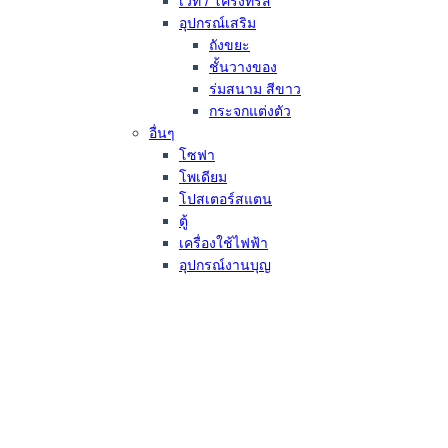
เวที / โครงทรัส
อุปกรณ์เสริม
ถังขยะ
ชั้นวางของ
ร่มสนาม สีขาว
กระจกแต่งตัว
อื่นๆ
โซฟา
โพเดียม
โปสเตอร์สแตน
ตู้
เครื่องใช้ไฟฟ้า
อุปกรณ์งานบุญ