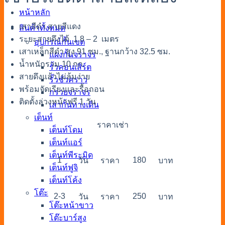
หน้าหลัก
เสาสีดำ สายสีแดง
สินค้าทั้งหมด
ระยะสายดึงได้ 1.8 – 2 เมตร
อุปกรณ์กั้นเขต
เสาเหล็กสีดำ สูง 91 ซม., ฐานกว้าง 32.5 ซม.
แผงกั้นจราจร
น้ำหนักรวม 10 กก.
รั้วคอนเสิร์ต
สายดึงแล้วไม่ล้มง่าย
รั้วชั่วคราว
พร้อมจัดเรียงและรื้อถอน
กรวยจราจร
ติดตั้งล่วงหน้าฟรี 1 วัน
เสากั้นทางเดิน
เต็นท์
ราคาเช่า
เต็นท์โดม
เต็นท์แอร์
เต็นท์พีระมิด
1
180
วัน
ราคา
บาท
เต็นท์ฟูจิ
เต็นท์โค้ง
โต๊ะ
2-3
250
วัน
ราคา
บาท
โต๊ะหน้าขาว
โต๊ะบาร์สูง