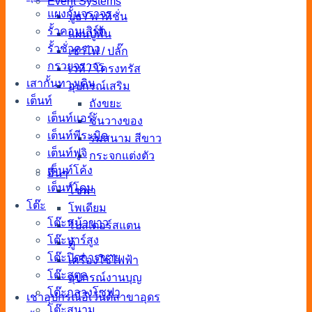
Event Systems
แผงกั้นจราจร
บูธ / พาทิชั่น
รั้วคอนเสิร์ต
แผ่นปูพื้น
รั้วชั่วคราว
เช่าไฟ / ปลั๊ก
กรวยจราจร
เวที / โครงทรัส
เสากั้นทางเดิน
อุปกรณ์เสริม
เต็นท์
ถังขยะ
เต็นท์แอร์
ชั้นวางของ
เต็นท์พีระมิด
ร่มสนาม สีขาว
เต็นท์ฟูจิ
กระจกแต่งตัว
เต็นท์โค้ง
อื่นๆ
เต็นท์โดม
โซฟา
โต๊ะ
โพเดียม
โต๊ะหน้าขาว
โปสเตอร์สแตน
โต๊ะบาร์สูง
ตู้
โต๊ะปิดการขาย
เครื่องใช้ไฟฟ้า
โต๊ะสตูล
อุปกรณ์งานบุญ
โต๊ะกลางโซฟา
เช่าอุปกรณ์อีเว้นต์สาขาอุดร
โต๊ะสนาม