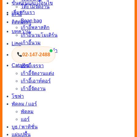
ขั้นตอนและเงื่อนไข
โต๊ะไม้จัดงาน
เกี่ยวกับเรา
เก้าอี้
Bean bag
ติดต่อเรา
เก้าอี้พลาสติก
บทความ
เก้าอี้นวมโมเดิร์น
เก้าอี้นวม
Line
เก้าอี้สตูล / ลูกเต๋า
02-147-2488
เก้าอี้สตูลบาร์
Catalog
เก้าอี้เจรจา
เก้าอี้จัดงานแต่ง
เก้าอี้เอาท์ดอร์
เก้าอี้จัดงาน
โซฟา
พัดลม / แอร์
พัดลม
แอร์
บูธ / พาทิชั่น
แผ่นปูพื้น