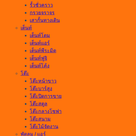
รั้วชั่วคราว
กรวยจราจร
เสากั้นทางเดิน
เต็นท์
เต็นท์โดม
เต็นท์แอร์
เต็นท์พีระมิด
เต็นท์ฟูจิ
เต็นท์โค้ง
โต๊ะ
โต๊ะหน้าขาว
โต๊ะบาร์สูง
โต๊ะปิดการขาย
โต๊ะสตูล
โต๊ะกลางโซฟา
โต๊ะสนาม
โต๊ะไม้จัดงาน
พัดลม / แอร์