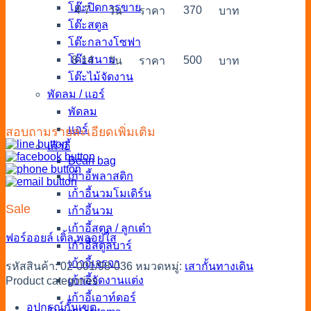
โต๊ะปิดการขาย
4-7
370
วัน
ราคา
บาท
โต๊ะสตูล
โต๊ะกลางโซฟา
โต๊ะสนาม
8-14
500
วัน
ราคา
บาท
โต๊ะไม้จัดงาน
พัดลม / แอร์
พัดลม
แอร์
สอบถามรายละเอียดเพิ่มเติม
เก้าอี้
Bean bag
เก้าอี้พลาสติก
เก้าอี้นวมโมเดิร์น
Sale
เก้าอี้นวม
เก้าอี้สตูล / ลูกเต๋า
ฟอร์ออยล์
เติ้ล
พลอยใส
เก้าอี้สตูลบาร์
เก้าอี้เจรจา
รหัสสินค้า:
02-001/98-036
หมวดหมู่:
เสากั้นทางเดิน
เก้าอี้จัดงานแต่ง
Product categories
เก้าอี้เอาท์ดอร์
อุปกรณ์กั้นเขต