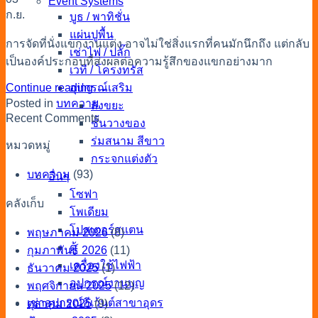
Event Systems
ก.ย.
บูธ / พาทิชั่น
แผ่นปูพื้น
การจัดที่นั่งแขกงานแต่ง อาจไม่ใช่สิ่งแรกที่คนมักนึกถึง แต่กลับ
เช่าไฟ / ปลั๊ก
เป็นองค์ประกอบที่ส่งผลต่อความรู้สึกของแขกอย่างมาก
เวที / โครงทรัส
Continue reading
→
อุปกรณ์เสริม
Posted in
บทความ
ถังขยะ
Recent Comments
ชั้นวางของ
ร่มสนาม สีขาว
หมวดหมู่
กระจกแต่งตัว
บทความ
(93)
อื่นๆ
โซฟา
คลังเก็บ
โพเดียม
โปสเตอร์สแตน
พฤษภาคม 2026
(8)
ตู้
กุมภาพันธ์ 2026
(11)
เครื่องใช้ไฟฟ้า
ธันวาคม 2025
(1)
อุปกรณ์งานบุญ
พฤศจิกายน 2025
(12)
เช่าอุปกรณ์อีเว้นต์สาขาอุดร
ตุลาคม 2025
(9)