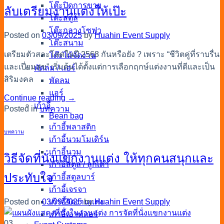
โต๊ะปิดการขาย
ลับเตรียมงานแต่งให้เป๊ะ
โต๊ะสตูล
โต๊ะกลางโซฟา
Posted on
03/09/2025
by
Huahin Event Supply
โต๊ะสนาม
เตรียมตัวสละโสดในปี 2568 กันหรือยัง ? เพราะ “ชีวิตคู่ที่ราบรื่น
โต๊ะไม้จัดงาน
และเปี่ยมสุข” เริ่มต้นได้ตั้งแต่การเลือกฤกษ์แต่งงานที่ดีและเป็น
พัดลม / แอร์
สิริมงคล
พัดลม
แอร์
Continue reading
→
เก้าอี้
Posted in
บทความ
Bean bag
เก้าอี้พลาสติก
บทความ
เก้าอี้นวมโมเดิร์น
เก้าอี้นวม
วิธีจัดที่นั่งแขกงานแต่ง ให้ทุกคนสนุกและ
เก้าอี้สตูล / ลูกเต๋า
ประทับใจ
เก้าอี้สตูลบาร์
เก้าอี้เจรจา
Posted on
03/09/2025
by
Huahin Event Supply
เก้าอี้จัดงานแต่ง
เก้าอี้เอาท์ดอร์
03