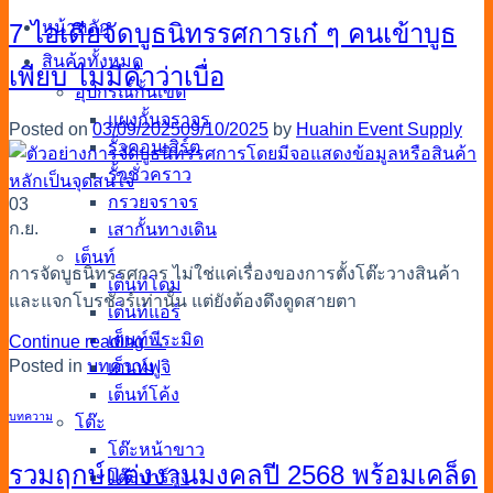
หน้าหลัก
7 ไอเดียจัดบูธนิทรรศการเก๋ ๆ คนเข้าบูธ
สินค้าทั้งหมด
เพียบ ไม่มีคำว่าเบื่อ
อุปกรณ์กั้นเขต
แผงกั้นจราจร
Posted on
03/09/2025
09/10/2025
by
Huahin Event Supply
รั้วคอนเสิร์ต
รั้วชั่วคราว
กรวยจราจร
03
ก.ย.
เสากั้นทางเดิน
เต็นท์
การจัดบูธนิทรรศการ ไม่ใช่แค่เรื่องของการตั้งโต๊ะวางสินค้า
เต็นท์โดม
และแจกโบรชัวร์เท่านั้น แต่ยังต้องดึงดูดสายตา
เต็นท์แอร์
เต็นท์พีระมิด
Continue reading
→
Posted in
บทความ
เต็นท์ฟูจิ
เต็นท์โค้ง
บทความ
โต๊ะ
โต๊ะหน้าขาว
รวมฤกษ์แต่งงานมงคลปี 2568 พร้อมเคล็ด
โต๊ะบาร์สูง