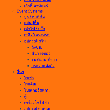
เก้าอี้เอาท์ดอร์
Event Systems
บูธ / พาทิชั่น
แผ่นปูพื้น
เช่าไฟ / ปลั๊ก
เวที / โครงทรัส
อุปกรณ์เสริม
ถังขยะ
ชั้นวางของ
ร่มสนาม สีขาว
กระจกแต่งตัว
อื่นๆ
โซฟา
โพเดียม
โปสเตอร์สแตน
ตู้
เครื่องใช้ไฟฟ้า
อุปกรณ์งานบุญ