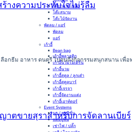
สร้างความประทับใจไม่รู้ลืม
โต๊ะกลางโซฟา
โต๊ะสนาม
โต๊ะไม้จัดงาน
พัดลม / แอร์
พัดลม
แอร์
เก้าอี้
Bean bag
เก้าอี้พลาสติก
ต่เลือกธีม อาหาร ดนตรี ไปจนถึงกิจกรรมสนุกสนาน เพื่อ
เก้าอี้นวมโมเดิร์น
เก้าอี้นวม
เก้าอี้สตูล / ลูกเต๋า
เก้าอี้สตูลบาร์
เก้าอี้เจรจา
เก้าอี้จัดงานแต่ง
เก้าอี้เอาท์ดอร์
Event Systems
บูธ / พาทิชั่น
ญาตขายสุราสำหรับการจัดลานเบียร์
แผ่นปูพื้น
เช่าไฟ / ปลั๊ก