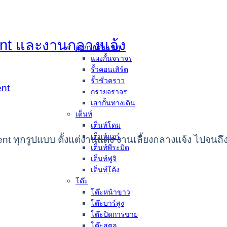
vent และงานกลางแจ้ง
อุปกรณ์กั้นเขต
แผงกั้นจราจร
รั้วคอนเสิร์ต
รั้วชั่วคราว
กรวยจราจร
เสากั้นทางเดิน
เต็นท์
เต็นท์โดม
เต็นท์แอร์
nt ทุกรูปแบบ ตั้งแต่งานแต่ง งานเลี้ยงกลางแจ้ง ไปจนถึ
เต็นท์พีระมิด
เต็นท์ฟูจิ
เต็นท์โค้ง
โต๊ะ
โต๊ะหน้าขาว
โต๊ะบาร์สูง
โต๊ะปิดการขาย
โต๊ะสตูล