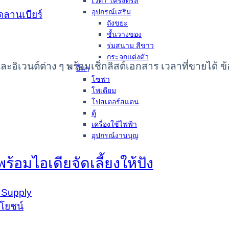
เวที / โครงทรัส
อุปกรณ์เสริม
ถังขยะ
ชั้นวางของ
ร่มสนาม สีขาว
กระจกแต่งตัว
ะอิเวนต์ต่าง ๆ พร้อมเช็กลิสต์เอกสาร เวลาที่ขายไ
อื่นๆ
โซฟา
โพเดียม
โปสเตอร์สแตน
ตู้
เครื่องใช้ไฟฟ้า
อุปกรณ์งานบุญ
ร้อมไอเดียจัดเลี้ยงให้ปัง
 Supply