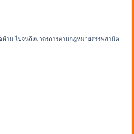
ด้ ข้อห้าม ไปจนถึงมาตรการตามกฎหมายสรรพสามิต