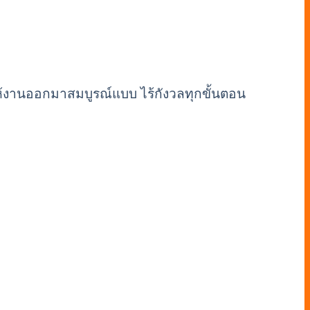
กให้งานออกมาสมบูรณ์แบบ ไร้กังวลทุกขั้นตอน