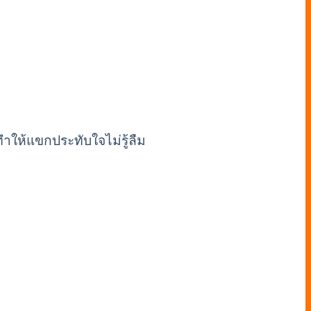
ทำให้แขกประทับใจไม่รู้ลืม