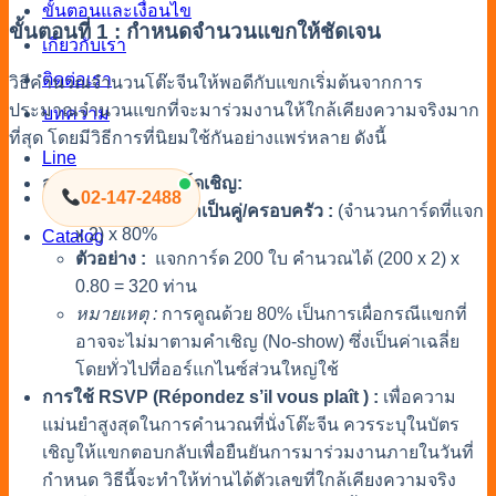
ขั้นตอนและเงื่อนไข
ขั้นตอนที่ 1 : กำหนดจำนวนแขกให้ชัดเจน
เกี่ยวกับเรา
ติดต่อเรา
วิธีคำนวณจำนวนโต๊ะจีนให้พอดีกับแขก
เริ่มต้นจากการ
ประมาณจำนวนแขกที่จะมาร่วมงานให้ใกล้เคียงความจริงมาก
บทความ
ที่สุด โดยมีวิธีการที่นิยมใช้กันอย่างแพร่หลาย ดังนี้
Line
สูตรพื้นฐานจากการ์ดเชิญ:
02-147-2488
แขกส่วนใหญ่มาเป็นคู่/ครอบครัว :
(จำนวนการ์ดที่แจก
x 2) x 80%
Catalog
ตัวอย่าง :
แจกการ์ด 200 ใบ คำนวณได้ (200 x 2) x
0.80 = 320 ท่าน
หมายเหตุ :
การคูณด้วย 80% เป็นการเผื่อกรณีแขกที่
อาจจะไม่มาตามคำเชิญ (No-show) ซึ่งเป็นค่าเฉลี่ย
โดยทั่วไปที่ออร์แกไนซ์ส่วนใหญ่ใช้
การใช้ RSVP (Répondez s’il vous plaît ) :
เพื่อความ
แม่นยำสูงสุดในการ
คำนวณที่นั่งโต๊ะจีน
ควรระบุในบัตร
เชิญให้แขกตอบกลับเพื่อยืนยันการมาร่วมงานภายในวันที่
กำหนด วิธีนี้จะทำให้ท่านได้ตัวเลขที่ใกล้เคียงความจริง