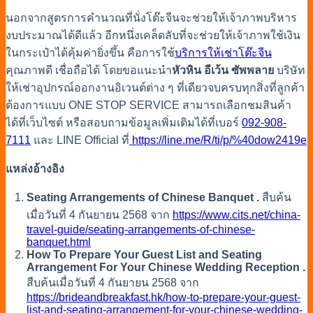
นอกจากสูตรการ
คำนวณที่นั่งโต๊ะจีน
จะช่วยให้เจ้าภาพบริหาร
งบประมาณได้ดีแล้ว อีกหนึ่งเคล็ดลับที่จะช่วยให้เจ้าภาพใช้เงิน
ในกระเป๋าได้คุ้มค่ายิ่งขึ้น คือการใช้
บริการให้เช่าโต๊ะจีน
คุณภาพดี เชื่อถือได้ โดยขอแนะนำ
หัวหิน อีเว้น ซัพพลาย
บริษัท
ให้เช่าอุปกรณ์ออกงานอิเวนต์ต่าง ๆ ที่เดียวจบครบทุกสิ่งที่ลูกค้า
ต้องการแบบ ONE STOP SERVICE สามารถเลือกชมสินค้า
ได้ที่เว็บไซต์ หรือสอบถามข้อมูลเพิ่มเติมได้ที่เบอร์
092-908-
7111
และ LINE Official ที่
https://line.me/R/ti/p/%40dow2419e
แหล่งอ้างอิง
Seating Arrangements of Chinese Banquet .
สืบค้น
เมื่อวันที่ 4 กันยายน 2568 จาก
https://www.cits.net/china-
travel-guide/seating-arrangements-of-chinese-
banquet.html
How To Prepare Your Guest List and Seating
Arrangement For Your Chinese Wedding Reception
.
สืบค้นเมื่อวันที่ 4 กันยายน 2568 จาก
https://brideandbreakfast.hk/how-to-prepare-your-guest-
list-and-seating-arrangement-for-your-chinese-wedding-