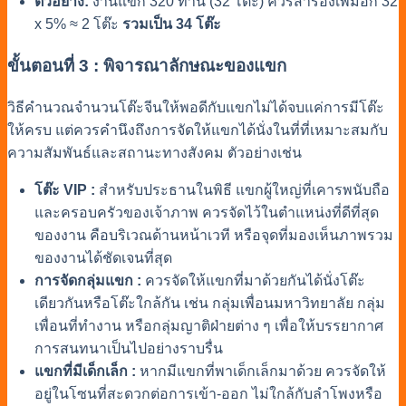
ตัวอย่าง:
งานแขก 320 ท่าน (32 โต๊ะ) ควรสำรองเพิ่มอีก 32
x 5% ≈ 2 โต๊ะ
รวมเป็น 34 โต๊ะ
ขั้นตอนที่ 3 : พิจารณาลักษณะของแขก
วิธีคำนวณจำนวนโต๊ะจีนให้พอดีกับแขก
ไม่ได้จบแค่การมีโต๊ะ
ให้ครบ แต่ควรคำนึงถึงการจัดให้แขกได้นั่งในที่ที่เหมาะสมกับ
ความสัมพันธ์และสถานะทางสังคม ตัวอย่างเช่น
โต๊ะ VIP :
สำหรับประธานในพิธี แขกผู้ใหญ่ที่เคารพนับถือ
และครอบครัวของเจ้าภาพ ควรจัดไว้ในตำแหน่งที่ดีที่สุด
ของงาน คือบริเวณด้านหน้าเวที หรือจุดที่มองเห็นภาพรวม
ของงานได้ชัดเจนที่สุด
การจัดกลุ่มแขก :
ควรจัดให้แขกที่มาด้วยกันได้นั่งโต๊ะ
เดียวกันหรือโต๊ะใกล้กัน เช่น กลุ่มเพื่อนมหาวิทยาลัย กลุ่ม
เพื่อนที่ทำงาน หรือกลุ่มญาติฝ่ายต่าง ๆ เพื่อให้บรรยากาศ
การสนทนาเป็นไปอย่างราบรื่น
แขกที่มีเด็กเล็ก :
หากมีแขกที่พาเด็กเล็กมาด้วย ควรจัดให้
อยู่ในโซนที่สะดวกต่อการเข้า-ออก ไม่ใกล้กับลำโพงหรือ