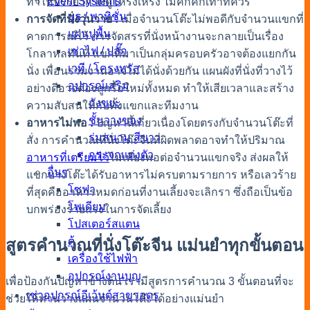
Event Systems
ทำให้บรรยากาศดูโหรงเหรง ไม่คึกคักเท่าที่ควร
บูธ / พาทิชั่น
การจัดที่นั่งวุ่นวาย :
เมื่อจำนวนโต๊ะไม่พอดีกับจำนวนแขกที่
แผ่นปูพื้น
คาดการณ์ไว้ การจัดสรรที่นั่งหน้างานจะกลายเป็นเรื่อง
เช่าไฟ / ปลั๊ก
โกลาหลทันที แขกที่มาเป็นกลุ่มครอบครัวอาจต้องแยกกัน
เวที / โครงทรัส
นั่ง เพื่อนร่วมงานอาจไม่ได้นั่งด้วยกัน แผนผังที่นั่งที่วางไว้
อุปกรณ์เสริม
อย่างดีอาจต้องถูกรื้อใหม่ทั้งหมด ทำให้เสียเวลาและสร้าง
ถังขยะ
ความสับสนให้กับทั้งแขกและทีมงาน
ชั้นวางของ
อาหารไม่พอ :
ปัญหานี้เกี่ยวเนื่องโดยตรงกับจำนวนโต๊ะที่
ร่มสนาม สีขาว
สั่ง การ
คำนวณที่นั่งโต๊ะจีน
ที่ผิดพลาดอาจทำให้ปริมาณ
กระจกแต่งตัว
อาหารที่เตรียมไว้
ไม่เพียงพอต่อจำนวนแขกจริง ส่งผลให้
อื่นๆ
แขกบางโต๊ะได้รับอาหารไม่ครบตามรายการ หรือเลวร้าย
โซฟา
ที่สุดคืออาหารหมดก่อนที่งานเลี้ยงจะเลิกรา ซึ่งถือเป็นข้อ
โพเดียม
บกพร่องร้ายแรงในการจัดเลี้ยง
โปสเตอร์สแตน
ตู้
สูตร
คำนวณที่นั่งโต๊ะจีน
แม่นยำทุกขั้นตอน
เครื่องใช้ไฟฟ้า
อุปกรณ์งานบุญ
เพื่อป้องกันปัญหาข้างต้น เรามีสูตรการคำนวณ 3 ขั้นตอนที่จะ
เช่าอุปกรณ์อีเว้นต์สาขาอุดร
ช่วยให้ท่านวางแผนจำนวนโต๊ะได้อย่างแม่นยำ