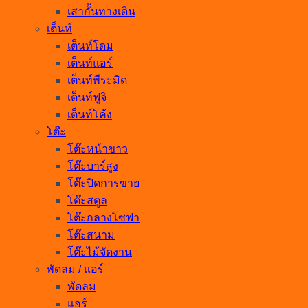
เสากั้นทางเดิน
เต็นท์
เต็นท์โดม
เต็นท์แอร์
เต็นท์พีระมิด
เต็นท์ฟูจิ
เต็นท์โค้ง
โต๊ะ
โต๊ะหน้าขาว
โต๊ะบาร์สูง
โต๊ะปิดการขาย
โต๊ะสตูล
โต๊ะกลางโซฟา
โต๊ะสนาม
โต๊ะไม้จัดงาน
พัดลม / แอร์
พัดลม
แอร์