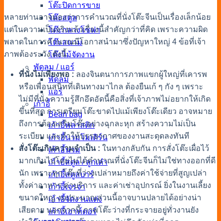
โต๊ะปิดการขาย
หลายท่านอาจมองว่าการ
คำนวณที่นั่งโต๊ะจีน
เป็นเรื่องเล็กน้อย
โต๊ะสตูล
แต่ในความเป็นจริงแล้วเรื่องนี้สำคัญกว่าที่คิด เพราะความผิด
โต๊ะกลางโซฟา
พลาดในการคำนวณมีโอกาสนำมาซึ่งปัญหาใหญ่ 4 ข้อที่เจ้า
โต๊ะสนาม
ภาพต้องระวัง ดังนี้
โต๊ะไม้จัดงาน
พัดลม / แอร์
ที่นั่งไม่เพียงพอ :
ลองจินตนาการภาพแขกผู้ใหญ่ที่เคารพ
พัดลม
หรือเพื่อนสนิทที่เดินทางมาไกล ต้องยืนเก้ ๆ กัง ๆ เพราะ
แอร์
ไม่มีที่นั่ง ความรู้สึกอึดอัดนี้คือสิ่งที่เจ้าภาพไม่อยากให้เกิด
เก้าอี้
ขึ้นที่สุด การเตรียมโต๊ะขาดไปแม้เพียงโต๊ะเดียว อาจหมาย
Bean bag
ถึงการต้องเสริมโต๊ะอย่างฉุกละหุก สร้างความไม่เป็น
เก้าอี้พลาสติก
ระเบียบ และทำให้บรรยากาศของงานสะดุดลงทันที
เก้าอี้นวมโมเดิร์น
สั่งโต๊ะเกินความจำเป็น :
ในทางกลับกัน การสั่งโต๊ะเผื่อไว้
เก้าอี้นวม
มากเกินไปโดยไม่ได้
คำนวณที่นั่งโต๊ะจีน
ก็ไม่
ใช่ทางออกที่ดี
เก้าอี้สตูล / ลูกเต๋า
นัก เพราะทุกโต๊ะที่ว่างเปล่าหมายถึงค่าใช้จ่ายที่สูญเปล่า
เก้าอี้สตูลบาร์
ทั้งค่าอาหาร ค่าบริการ และค่าเช่าอุปกรณ์ ยิ่งในงานเลี้ยง
เก้าอี้เจรจา
ขนาดใหญ่ งบประมาณส่วนนี้อาจบานปลายได้อย่างน่า
เก้าอี้จัดงานแต่ง
เสียดาย นอกจากนี้ ภาพโต๊ะว่างที่กระจายอยู่ทั่วงานยัง
เก้าอี้เอาท์ดอร์