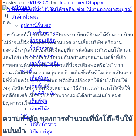
Posted on
10/10/2025
by
Huahin Event Supply
หน้าหลัก
10
สินค้าทั้งหมด
ต.ค.
อุปกรณ์กั้นเขต
แผงกั้นจราจร
การจัดงานเลี้ยงโต๊ะจีนถือเป็นธรรมเนียมที่ยังคงได้รับความนิยม
รั้วคอนเสิร์ต
ไม่ว่าจะเป็นงานแต่งงาน งานบวช งานเลี้ยงบริษัท หรืองาน
รั้วชั่วคราว
มงคลอื่น ๆ เสน่ห์ของโต๊ะจีนอยู่ที่การนั่งล้อมวงกันรอบโต๊ะกลม
กรวยจราจร
และได้รับประทานอาหารร่วมกันอย่างสนุกสนาน แต่สิ่งที่เจ้า
เสากั้นทางเดิน
ภาพหลายคนกังวลคือ “จำนวนที่นั่งจะเพียงพอหรือไม่” หาก
เต็นท์
คำนวณผิดพลาด ความวุ่นวายก็จะเกิดขึ้นทันที ไม่ว่าจะเป็นแขก
เต็นท์โดม
มีที่นั่งไม่ครบ อาหารไม่พอ หรือสิ้นเปลืองค่าใช้จ่ายไปโดยใช่
เต็นท์แอร์
เหตุ ดังนั้น บทความนี้จึงจะมาบอก
วิธีคำนวณจำนวนโต๊ะจีนให้
เต็นท์พีระมิด
พอดีกับแขก
เพื่อช่วยเจ้าภาพวางแผนได้อย่างแม่นยำ หมด
เต็นท์ฟูจิ
ปัญหากวนใจ
เต็นท์โค้ง
โต๊ะ
ความสำคัญของการ
คำนวณที่นั่งโต๊ะจีน
ให้
โต๊ะหน้าขาว
แม่นยำ
โต๊ะบาร์สูง