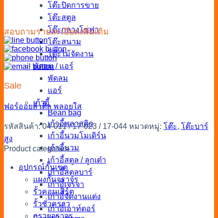
โต๊ะปิดการขาย
โต๊ะสตูล
โต๊ะกลางโซฟา
สอบถามรายละเอียดเพิ่มเติม
โต๊ะสนาม
โต๊ะไม้จัดงาน
พัดลม / แอร์
พัดลม
Sale
แอร์
เก้าอี้
ฟอร์ออยล์
เติ้ล
พลอยใส
Bean bag
เก้าอี้พลาสติก
รหัสสินค้า:
04-011 / 17-023 / 17-044
หมวดหมู่:
โต๊ะ
,
โต๊ะบาร์
เก้าอี้นวมโมเดิร์น
สูง
เก้าอี้นวม
Product categories
เก้าอี้สตูล / ลูกเต๋า
อุปกรณ์กั้นเขต
เก้าอี้สตูลบาร์
แผงกั้นจราจร
เก้าอี้เจรจา
รั้วคอนเสิร์ต
เก้าอี้จัดงานแต่ง
รั้วชั่วคราว
เก้าอี้เอาท์ดอร์
กรวยจราจร