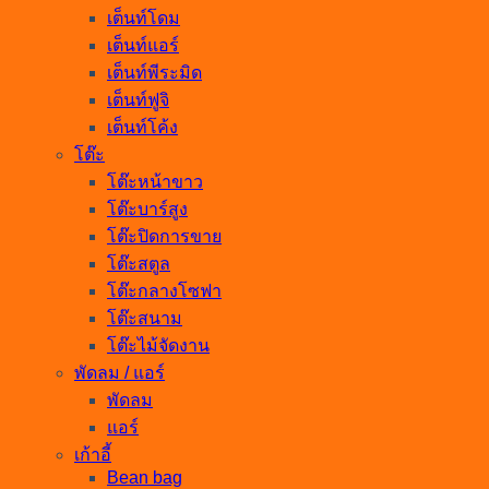
เต็นท์โดม
เต็นท์แอร์
เต็นท์พีระมิด
เต็นท์ฟูจิ
เต็นท์โค้ง
โต๊ะ
โต๊ะหน้าขาว
โต๊ะบาร์สูง
โต๊ะปิดการขาย
โต๊ะสตูล
โต๊ะกลางโซฟา
โต๊ะสนาม
โต๊ะไม้จัดงาน
พัดลม / แอร์
พัดลม
แอร์
เก้าอี้
Bean bag