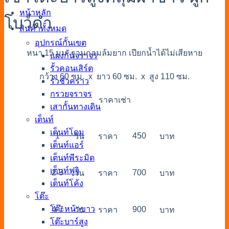
หน้าหลัก
โบว์ดำ
สินค้าทั้งหมด
อุปกรณ์กั้นเขต
หนา 15 มม. ฐานกลมล้มยาก เปียกน้ำได้ไม่เสียหาย
แผงกั้นจราจร
รั้วคอนเสิร์ต
กว้าง 60 ซม. x ยาว 60 ซม. x สูง 110 ซม.
รั้วชั่วคราว
กรวยจราจร
ราคาเช่า
เสากั้นทางเดิน
เต็นท์
เต็นท์โดม
1
450
วัน
ราคา
บาท
เต็นท์แอร์
เต็นท์พีระมิด
เต็นท์ฟูจิ
2-3
700
วัน
ราคา
บาท
เต็นท์โค้ง
โต๊ะ
โต๊ะหน้าขาว
4-7
900
วัน
ราคา
บาท
โต๊ะบาร์สูง