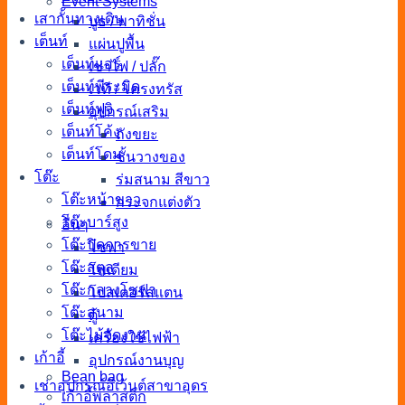
Event Systems
เสากั้นทางเดิน
บูธ / พาทิชั่น
เต็นท์
แผ่นปูพื้น
เต็นท์แอร์
เช่าไฟ / ปลั๊ก
เต็นท์พีระมิด
เวที / โครงทรัส
เต็นท์ฟูจิ
อุปกรณ์เสริม
เต็นท์โค้ง
ถังขยะ
เต็นท์โดม
ชั้นวางของ
โต๊ะ
ร่มสนาม สีขาว
โต๊ะหน้าขาว
กระจกแต่งตัว
โต๊ะบาร์สูง
อื่นๆ
โต๊ะปิดการขาย
โซฟา
โต๊ะสตูล
โพเดียม
โต๊ะกลางโซฟา
โปสเตอร์สแตน
โต๊ะสนาม
ตู้
โต๊ะไม้จัดงาน
เครื่องใช้ไฟฟ้า
เก้าอี้
อุปกรณ์งานบุญ
Bean bag
เช่าอุปกรณ์อีเว้นต์สาขาอุดร
เก้าอี้พลาสติก