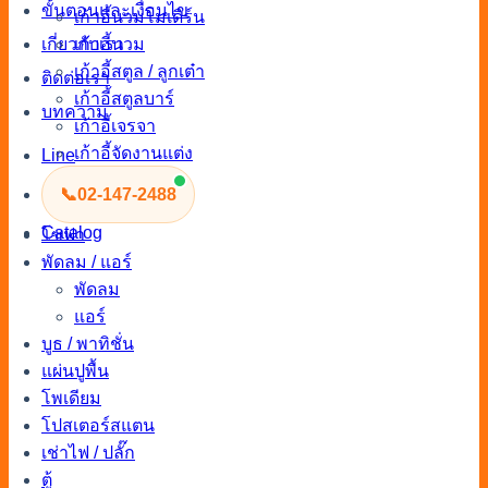
ขั้นตอนและเงื่อนไข
เก้าอี้นวมโมเดิร์น
เก้าอี้นวม
เกี่ยวกับเรา
เก้าอี้สตูล / ลูกเต๋า
ติดต่อเรา
เก้าอี้สตูลบาร์
บทความ
เก้าอี้เจรจา
เก้าอี้จัดงานแต่ง
Line
เก้าอี้เอาท์ดอร์
📞
02-147-2488
เก้าอี้จัดงาน
Catalog
โซฟา
พัดลม / แอร์
พัดลม
แอร์
บูธ / พาทิชั่น
แผ่นปูพื้น
โพเดียม
โปสเตอร์สแตน
เช่าไฟ / ปลั๊ก
ตู้