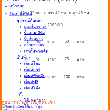
หน้าหลัก
กว้าง 32 ซม. x ยาว 42 ซม. x สูง 45 ซม.
สินค้าทั้งหมด
อุปกรณ์กั้นเขต
ราคาเช่า
แผงกั้นจราจร
รั้วคอนเสิร์ต
รั้วชั่วคราว
1
50
วัน
ราคา
บาท
กรวยจราจร
เสากั้นทางเดิน
เต็นท์
2-3
75
วัน
ราคา
บาท
เต็นท์โดม
เต็นท์แอร์
เต็นท์พีระมิด
4-7
100
วัน
ราคา
บาท
เต็นท์ฟูจิ
เต็นท์โค้ง
โต๊ะ
โต๊ะหน้าขาว
สอบถามรายละเอียดเพิ่มเติม
โต๊ะบาร์สูง