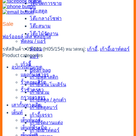
โต๊ะปิดการขาย
โต๊ะสตูล
โต๊ะกลางโซฟา
Sale
โต๊ะสนาม
โต๊ะไม้จัดงาน
ฟอร์ออยล์
เติ้ล
พลอยใส
พัดลม / แอร์
พัดลม
รหัสสินค้า:
05-081 (H05/154)
หมวดหมู่:
เก้าอี้
,
เก้าอี้เอาท์ดอร์
Product categories
แอร์
เก้าอี้
อุปกรณ์กั้นเขต
Bean bag
แผงกั้นจราจร
เก้าอี้พลาสติก
รั้วคอนเสิร์ต
เก้าอี้นวมโมเดิร์น
รั้วชั่วคราว
เก้าอี้นวม
กรวยจราจร
เก้าอี้สตูล / ลูกเต๋า
เสากั้นทางเดิน
เก้าอี้สตูลบาร์
เต็นท์
เก้าอี้เจรจา
เต็นท์แอร์
เก้าอี้จัดงานแต่ง
เต็นท์พีระมิด
เก้าอี้เอาท์ดอร์
เต็นท์ฟูจิ