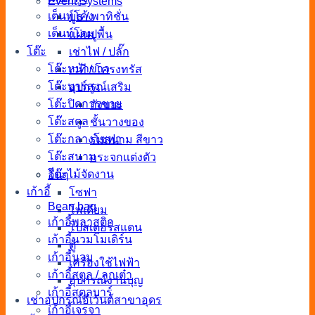
Event Systems
เต็นท์โค้ง
บูธ / พาทิชั่น
เต็นท์โดม
แผ่นปูพื้น
โต๊ะ
เช่าไฟ / ปลั๊ก
โต๊ะหน้าขาว
เวที / โครงทรัส
โต๊ะบาร์สูง
อุปกรณ์เสริม
โต๊ะปิดการขาย
ถังขยะ
โต๊ะสตูล
ชั้นวางของ
โต๊ะกลางโซฟา
ร่มสนาม สีขาว
โต๊ะสนาม
กระจกแต่งตัว
โต๊ะไม้จัดงาน
อื่นๆ
เก้าอี้
โซฟา
Bean bag
โพเดียม
เก้าอี้พลาสติก
โปสเตอร์สแตน
เก้าอี้นวมโมเดิร์น
ตู้
เก้าอี้นวม
เครื่องใช้ไฟฟ้า
เก้าอี้สตูล / ลูกเต๋า
อุปกรณ์งานบุญ
เก้าอี้สตูลบาร์
เช่าอุปกรณ์อีเว้นต์สาขาอุดร
เก้าอี้เจรจา