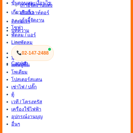
ขั้นตอนและเงื่อนไข
เก้าอี้จัดงานแต่ง
เกี่ยวกับเรา
เก้าอี้เอาท์ดอร์
เก้าอี้จัดงาน
ติดต่อเรา
โซฟา
บทความ
พัดลม / แอร์
Line
พัดลม
แอร์
02-147-2488
บูธ / พาทิชั่น
Catalog
แผ่นปูพื้น
โพเดียม
โปสเตอร์สแตน
เช่าไฟ / ปลั๊ก
ตู้
เวที / โครงทรัส
เครื่องใช้ไฟฟ้า
อุปกรณ์งานบุญ
อื่นๆ