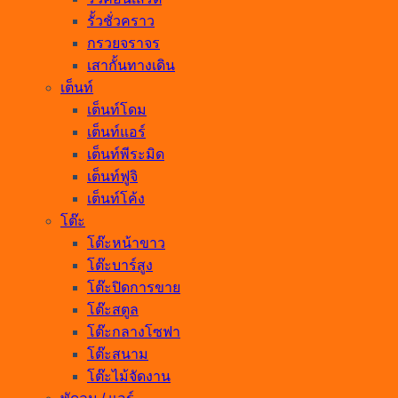
รั้วชั่วคราว
กรวยจราจร
เสากั้นทางเดิน
เต็นท์
เต็นท์โดม
เต็นท์แอร์
เต็นท์พีระมิด
เต็นท์ฟูจิ
เต็นท์โค้ง
โต๊ะ
โต๊ะหน้าขาว
โต๊ะบาร์สูง
โต๊ะปิดการขาย
โต๊ะสตูล
โต๊ะกลางโซฟา
โต๊ะสนาม
โต๊ะไม้จัดงาน