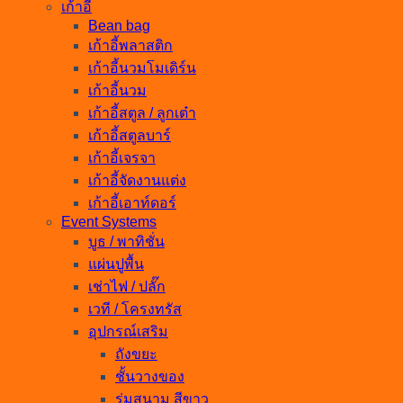
เก้าอี้
Bean bag
เก้าอี้พลาสติก
เก้าอี้นวมโมเดิร์น
เก้าอี้นวม
เก้าอี้สตูล / ลูกเต๋า
เก้าอี้สตูลบาร์
เก้าอี้เจรจา
เก้าอี้จัดงานแต่ง
เก้าอี้เอาท์ดอร์
Event Systems
บูธ / พาทิชั่น
แผ่นปูพื้น
เช่าไฟ / ปลั๊ก
เวที / โครงทรัส
อุปกรณ์เสริม
ถังขยะ
ชั้นวางของ
ร่มสนาม สีขาว