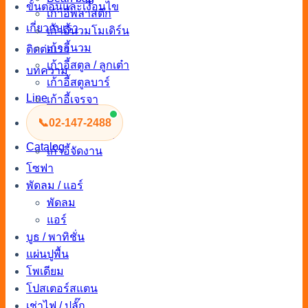
ขั้นตอนและเงื่อนไข
เก้าอี้พลาสติก
เกี่ยวกับเรา
เก้าอี้นวมโมเดิร์น
เก้าอี้นวม
ติดต่อเรา
เก้าอี้สตูล / ลูกเต๋า
บทความ
เก้าอี้สตูลบาร์
Line
เก้าอี้เจรจา
เก้าอี้จัดงานแต่ง
📞
02-147-2488
เก้าอี้เอาท์ดอร์
Catalog
เก้าอี้จัดงาน
โซฟา
พัดลม / แอร์
พัดลม
แอร์
บูธ / พาทิชั่น
แผ่นปูพื้น
โพเดียม
โปสเตอร์สแตน
เช่าไฟ / ปลั๊ก