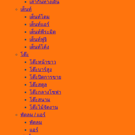
เสากั้นทางเดิน
เต็นท์
เต็นท์โดม
เต็นท์แอร์
เต็นท์พีระมิด
เต็นท์ฟูจิ
เต็นท์โค้ง
โต๊ะ
โต๊ะหน้าขาว
โต๊ะบาร์สูง
โต๊ะปิดการขาย
โต๊ะสตูล
โต๊ะกลางโซฟา
โต๊ะสนาม
โต๊ะไม้จัดงาน
พัดลม / แอร์
พัดลม
แอร์