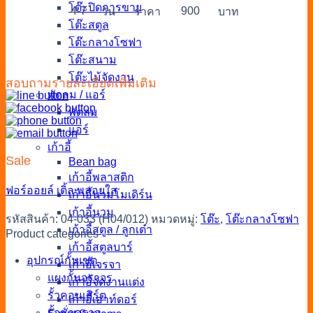
โต๊ะปิดการขาย
4-7
900
วัน
ราคา
บาท
โต๊ะสตูล
โต๊ะกลางโซฟา
โต๊ะสนาม
โต๊ะไม้จัดงาน
สอบถามรายละเอียดเพิ่มเติม
พัดลม / แอร์
พัดลม
แอร์
เก้าอี้
Sale
Bean bag
เก้าอี้พลาสติก
ฟอร์ออยล์
เติ้ล
พลอยใส
เก้าอี้นวมโมเดิร์น
เก้าอี้นวม
รหัสสินค้า:
04-033 (H04/012)
หมวดหมู่:
โต๊ะ
,
โต๊ะกลางโซฟา
เก้าอี้สตูล / ลูกเต๋า
Product categories
เก้าอี้สตูลบาร์
อุปกรณ์กั้นเขต
เก้าอี้เจรจา
แผงกั้นจราจร
เก้าอี้จัดงานแต่ง
รั้วคอนเสิร์ต
เก้าอี้เอาท์ดอร์
รั้วชั่วคราว