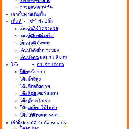
Event Systems
บูธ / พาทิชั่น
กรวยจราจร
แผ่นปูพื้น
เสากั้นทางเดิน
เช่าไฟ / ปลั๊ก
เต็นท์
เวที / โครงทรัส
เต็นท์แอร์
อุปกรณ์เสริม
เต็นท์พีระมิด
ถังขยะ
เต็นท์ฟูจิ
ชั้นวางของ
เต็นท์โค้ง
ร่มสนาม สีขาว
เต็นท์โดม
กระจกแต่งตัว
โต๊ะ
อื่นๆ
โต๊ะหน้าขาว
โซฟา
โต๊ะบาร์สูง
โพเดียม
โต๊ะปิดการขาย
โปสเตอร์สแตน
โต๊ะสตูล
ตู้
โต๊ะกลางโซฟา
เครื่องใช้ไฟฟ้า
โต๊ะสนาม
อุปกรณ์งานบุญ
โต๊ะไม้จัดงาน
เก้าอี้
เช่าอุปกรณ์อีเว้นต์สาขาอุดร
Bean bag