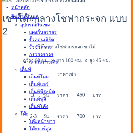
หน้าหลัก
เช่าโต๊ะกลางโซฟากระจก แบบ
สินค้าทั้งหมด
อุปกรณ์กั้นเขต
2
แผงกั้นจราจร
รั้วคอนเสิร์ต
โต๊ะกลางโซฟากระจก ขาไม้
รั้วชั่วคราว
กรวยจราจร
กว้าง 60 ซม. x ยาว 100 ซม. x สูง 45 ซม.
เสากั้นทางเดิน
เต็นท์
ราคาเช่า
เต็นท์โดม
เต็นท์แอร์
เต็นท์พีระมิด
1
450
วัน
ราคา
บาท
เต็นท์ฟูจิ
เต็นท์โค้ง
โต๊ะ
2-3
700
วัน
ราคา
บาท
โต๊ะหน้าขาว
โต๊ะบาร์สูง