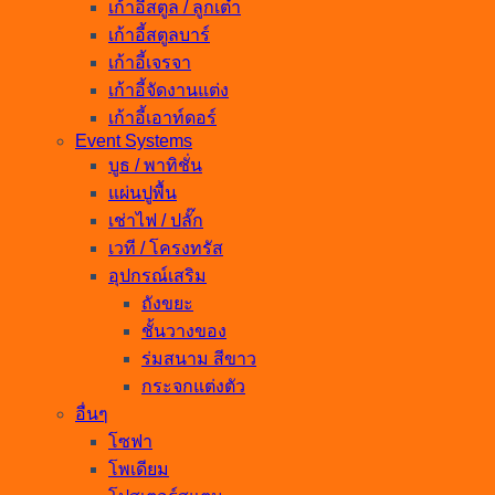
เก้าอี้สตูล / ลูกเต๋า
เก้าอี้สตูลบาร์
เก้าอี้เจรจา
เก้าอี้จัดงานแต่ง
เก้าอี้เอาท์ดอร์
Event Systems
บูธ / พาทิชั่น
แผ่นปูพื้น
เช่าไฟ / ปลั๊ก
เวที / โครงทรัส
อุปกรณ์เสริม
ถังขยะ
ชั้นวางของ
ร่มสนาม สีขาว
กระจกแต่งตัว
อื่นๆ
โซฟา
โพเดียม