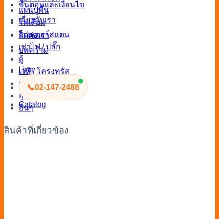
ขั้นตอนและเงื่อนไข
แผ่นปูพื้น
เกี่ยวกับเรา
โพเดียม
โปสเตอร์สแตน
ติดต่อเรา
เช่าไฟ / ปลั๊ก
บทความ
ตู้
Line
เวที / โครงทรัส
เครื่องใช้ไฟฟ้า
📞
02-147-2488
อุปกรณ์งานบุญ
Catalog
อื่นๆ
สินค้าที่เกี่ยวข้อง