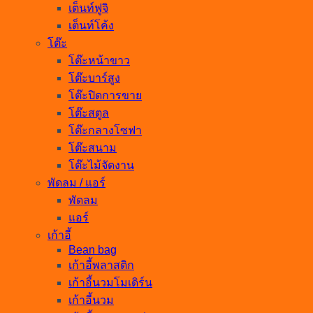
เต็นท์ฟูจิ
เต็นท์โค้ง
โต๊ะ
โต๊ะหน้าขาว
โต๊ะบาร์สูง
โต๊ะปิดการขาย
โต๊ะสตูล
โต๊ะกลางโซฟา
โต๊ะสนาม
โต๊ะไม้จัดงาน
พัดลม / แอร์
พัดลม
แอร์
เก้าอี้
Bean bag
เก้าอี้พลาสติก
เก้าอี้นวมโมเดิร์น
เก้าอี้นวม