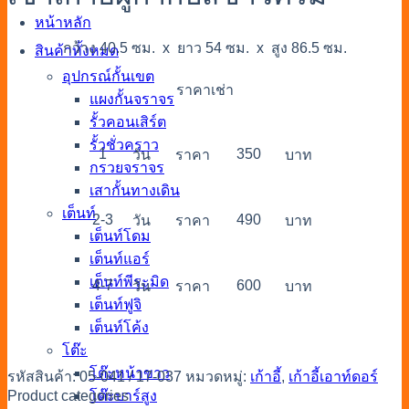
หน้าหลัก
กว้าง 40.5 ซม. x ยาว 54 ซม. x สูง 86.5 ซม.
สินค้าทั้งหมด
อุปกรณ์กั้นเขต
ราคาเช่า
แผงกั้นจราจร
รั้วคอนเสิร์ต
รั้วชั่วคราว
1
350
วัน
ราคา
บาท
กรวยจราจร
เสากั้นทางเดิน
เต็นท์
2-3
490
วัน
ราคา
บาท
เต็นท์โดม
เต็นท์แอร์
เต็นท์พีระมิด
4-7
600
วัน
ราคา
บาท
เต็นท์ฟูจิ
เต็นท์โค้ง
โต๊ะ
โต๊ะหน้าขาว
รหัสสินค้า:
05-041 / 17-037
หมวดหมู่:
เก้าอี้
,
เก้าอี้เอาท์ดอร์
โต๊ะบาร์สูง
Product categories