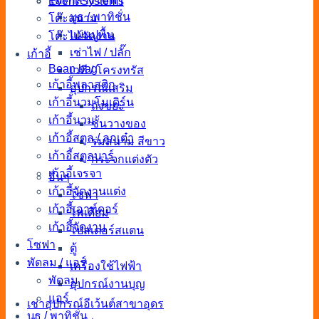
โต๊ะกลางโซฟา
Event Systems
บูธ / พาทิชั่น
โต๊ะสนาม
แผ่นปูพื้น
โต๊ะไม้จัดงาน
เช่าไฟ / ปลั๊ก
เก้าอี้
Bean bag
เวที / โครงทรัส
เก้าอี้พลาสติก
อุปกรณ์เสริม
เก้าอี้นวมโมเดิร์น
ถังขยะ
เก้าอี้นวม
ชั้นวางของ
เก้าอี้สตูล / ลูกเต๋า
ร่มสนาม สีขาว
เก้าอี้สตูลบาร์
กระจกแต่งตัว
เก้าอี้เจรจา
อื่นๆ
เก้าอี้จัดงานแต่ง
โซฟา
เก้าอี้เอาท์ดอร์
โพเดียม
เก้าอี้จัดงาน
โปสเตอร์สแตน
โซฟา
ตู้
พัดลม / แอร์
เครื่องใช้ไฟฟ้า
พัดลม
อุปกรณ์งานบุญ
แอร์
เช่าอุปกรณ์อีเว้นต์สาขาอุดร
บูธ / พาทิชั่น