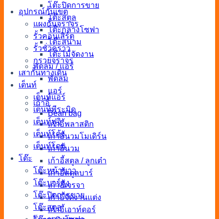
โต๊ะปิดการขาย
อุปกรณ์กั้นเขต
โต๊ะสตูล
แผงกั้นจราจร
โต๊ะกลางโซฟา
รั้วคอนเสิร์ต
โต๊ะสนาม
รั้วชั่วคราว
โต๊ะไม้จัดงาน
กรวยจราจร
พัดลม / แอร์
เสากั้นทางเดิน
พัดลม
เต็นท์
แอร์
เต็นท์แอร์
เก้าอี้
เต็นท์พีระมิด
Bean bag
เต็นท์ฟูจิ
เก้าอี้พลาสติก
เต็นท์โค้ง
เก้าอี้นวมโมเดิร์น
เต็นท์โดม
เก้าอี้นวม
โต๊ะ
เก้าอี้สตูล / ลูกเต๋า
โต๊ะหน้าขาว
เก้าอี้สตูลบาร์
โต๊ะบาร์สูง
เก้าอี้เจรจา
โต๊ะปิดการขาย
เก้าอี้จัดงานแต่ง
โต๊ะสตูล
เก้าอี้เอาท์ดอร์